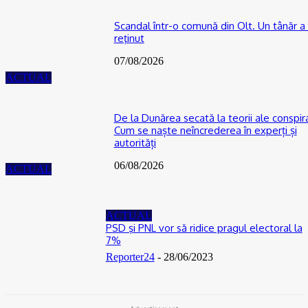
Scandal într-o comună din Olt. Un tânăr a 
reţinut
07/08/2026
ACTUAL
De la Dunărea secată la teorii ale conspira
Cum se naște neîncrederea în experți și
autorități
06/08/2026
ACTUAL
ACTUAL
PSD şi PNL vor să ridice pragul electoral la
7%
Reporter24
-
28/06/2023