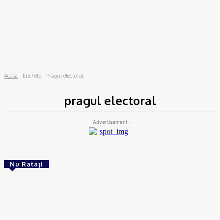
Acasă
Etichete
Pragul electoral
pragul electoral
- Advertisement -
Nu Rataţi