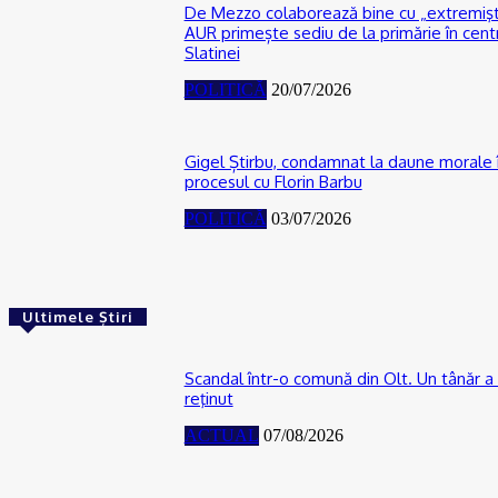
De Mezzo colaborează bine cu „extremişti
AUR primește sediu de la primărie în cent
Slatinei
POLITICĂ
20/07/2026
Gigel Știrbu, condamnat la daune morale 
procesul cu Florin Barbu
POLITICĂ
03/07/2026
Ultimele Știri
Scandal într-o comună din Olt. Un tânăr a 
reţinut
ACTUAL
07/08/2026