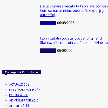
De la Dunărea secată la teorii ale conspira
Cum se naște neîncrederea în experți și
autorități
ACTUAL
06/08/2026
Florin Cătălin Șucată, poliţist originar din
Slatina, a încetat din viață la doar 44 de a
ACTUAL
06/08/2026
Categorii Populare
ACTUAL
27568
RECOMANDATE
15707
POLITICĂ
3918
ADMINISTRAŢIE
2235
Ziaristi.ro
2188