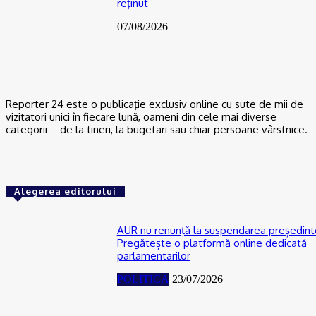
reţinut
07/08/2026
Reporter 24 este o publicaţie exclusiv online cu sute de mii de
vizitatori unici în fiecare lună, oameni din cele mai diverse
categorii – de la tineri, la bugetari sau chiar persoane vârstnice.
Alegerea editorului
AUR nu renunţă la suspendarea președinte
Pregătește o platformă online dedicată
parlamentarilor
POLITICĂ
23/07/2026