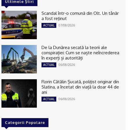
Ultimele Știri
Scandal într-o comună din Olt. Un tânăr
a fost reţinut
07/08/2026
ACTUAL
De la Dunărea secată la teorii ale
conspirației: Cum se naște neîncrederea
în experți și autorități
06/08/2026
ACTUAL
Florin Cătălin Șucată, poliţist originar din
Slatina, a încetat din viață la doar 44 de
ani
06/08/2026
ACTUAL
Categorii Populare