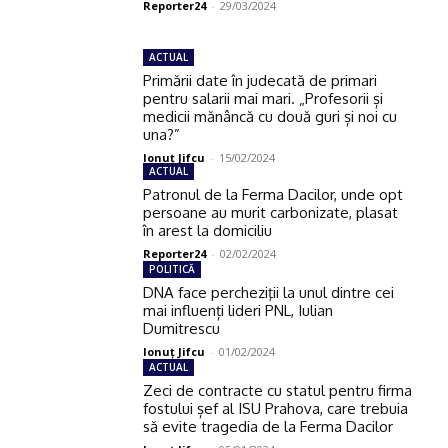
Reporter24
-
29/03/2024
ACTUAL
Primării date în judecată de primari
pentru salarii mai mari. „Profesorii și
medicii mănâncă cu două guri și noi cu
una?”
Ionuţ Jifcu
-
15/02/2024
ACTUAL
Patronul de la Ferma Dacilor, unde opt
persoane au murit carbonizate, plasat
în arest la domiciliu
Reporter24
-
02/02/2024
POLITICĂ
DNA face percheziţii la unul dintre cei
mai influenți lideri PNL, Iulian
Dumitrescu
Ionuţ Jifcu
-
01/02/2024
ACTUAL
Zeci de contracte cu statul pentru firma
fostului șef al ISU Prahova, care trebuia
să evite tragedia de la Ferma Dacilor