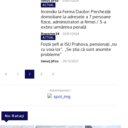
Ionuţ Jifcu
-
05/01/2024
ACTUAL
Incendiu la Ferma Dacilor: Percheziţii
domiciliare la adresele a 7 persoane
fizice, administratori ai firmei / S-a
extins urmărirea penală
Reporter24
-
02/01/2024
ACTUAL
Foştii şefi ai ISU Prahova, pensionaţi „nu
cu voia lor”. „Se ştia că sunt anumite
probleme”
Ionuţ Jifcu
-
29/12/2023
1
2
3
- Advertisement -
Nu Rataţi