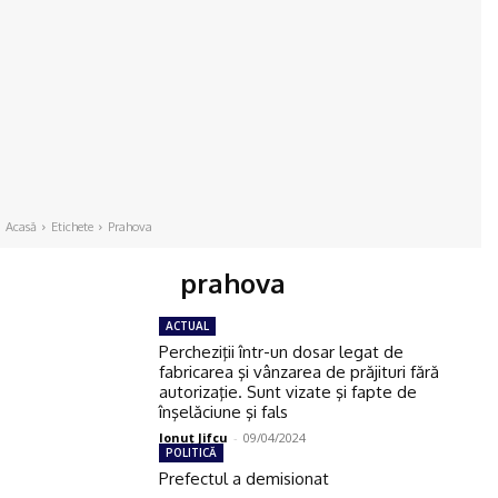
Acasă
Etichete
Prahova
prahova
ACTUAL
Percheziţii într-un dosar legat de
fabricarea şi vânzarea de prăjituri fără
autorizaţie. Sunt vizate şi fapte de
înşelăciune şi fals
Ionuţ Jifcu
-
09/04/2024
POLITICĂ
Prefectul a demisionat