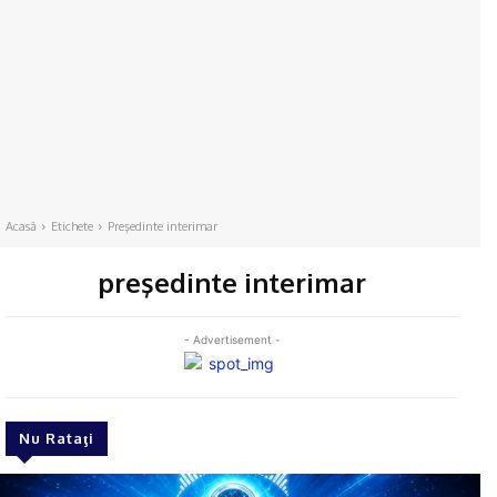
Acasă
Etichete
Preşedinte interimar
preşedinte interimar
- Advertisement -
Nu Rataţi