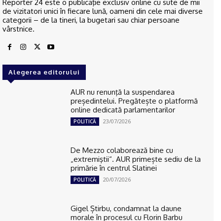
Reporter 24 este o publicaţie exclusiv online cu sute de mii
de vizitatori unici în fiecare lună, oameni din cele mai diverse
categorii – de la tineri, la bugetari sau chiar persoane
vârstnice.
Alegerea editorului
AUR nu renunţă la suspendarea
președintelui. Pregătește o platformă
online dedicată parlamentarilor
23/07/2026
POLITICĂ
De Mezzo colaborează bine cu
„extremiştii“. AUR primește sediu de la
primărie în centrul Slatinei
20/07/2026
POLITICĂ
Gigel Știrbu, condamnat la daune
morale în procesul cu Florin Barbu