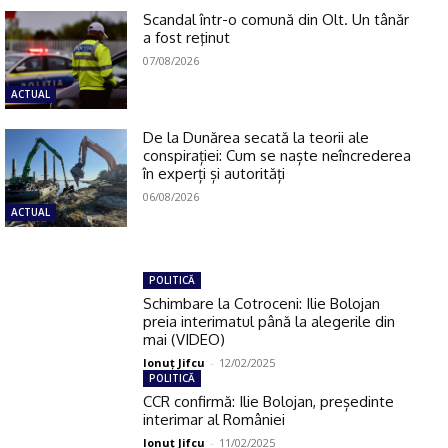
Scandal într-o comună din Olt. Un tânăr
a fost reţinut
07/08/2026
ACTUAL
De la Dunărea secată la teorii ale
conspirației: Cum se naște neîncrederea
în experți și autorități
06/08/2026
ACTUAL
POLITICĂ
Schimbare la Cotroceni: Ilie Bolojan
preia interimatul până la alegerile din
mai (VIDEO)
Ionuţ Jifcu
-
12/02/2025
POLITICĂ
CCR confirmă: Ilie Bolojan, președinte
interimar al României
Ionuţ Jifcu
-
11/02/2025