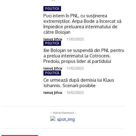
POLITICĂ
Puci intern în PNL, cu susţinerea
extremiştilor. Aripa Bode a încercat să
împiedice preluarea interimatului de
către Bolojan
Ionuţ Jifcu
-
11/02/2025
POLITICĂ
Ilie Bolojan se suspendă din PNL pentru
a prelua interimatul la Cotroceni.
Predoiu, propus lider al partidului
Ionuţ Jifcu
-
11/02/2025
POLITICĂ
Ce urmează după demisia lui Klaus
Iohannis. Scenarii posibile
Ionuţ Jifcu
-
10/02/2025
- Advertisement -