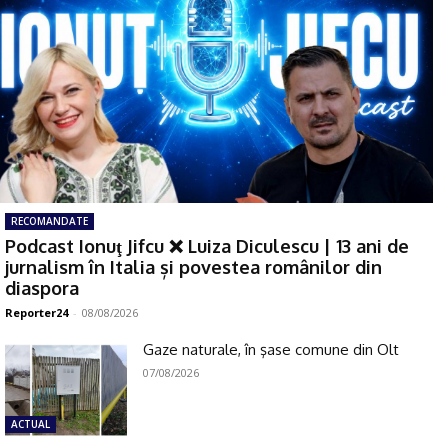
RECOMANDATE
Podcast Ionuţ Jifcu ❌ Luiza Diculescu | 13 ani de
jurnalism în Italia și povestea românilor din
diaspora
Reporter24
-
08/08/2026
Gaze naturale, în şase comune din Olt
07/08/2026
ACTUAL