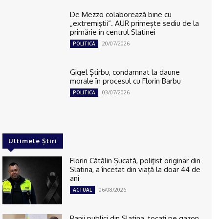
De Mezzo colaborează bine cu
„extremiştii“. AUR primește sediu de la
primărie în centrul Slatinei
20/07/2026
POLITICĂ
Gigel Știrbu, condamnat la daune
morale în procesul cu Florin Barbu
03/07/2026
POLITICĂ
Ultimele Știri
Florin Cătălin Șucată, poliţist originar din
Slatina, a încetat din viață la doar 44 de
ani
06/08/2026
ACTUAL
Banii publici din Slatina, tocaţi pe gazon