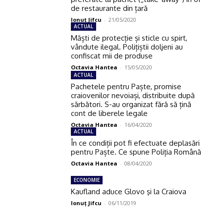
de restaurante din țară
Ionuţ Jifcu
-
21/05/2020
ACTUAL
Măști de protecție și sticle cu spirt,
vândute ilegal. Polițiștii doljeni au
confiscat mii de produse
Octavia Hantea
-
15/05/2020
ACTUAL
Pachetele pentru Paște, promise
craiovenilor nevoiași, distribuite după
sărbători. S-au organizat fără să țină
cont de liberele legale
Octavia Hantea
-
16/04/2020
ACTUAL
În ce condiții pot fi efectuate deplasări
pentru Paște. Ce spune Poliția Română
Octavia Hantea
-
08/04/2020
ECONOMIE
Kaufland aduce Glovo şi la Craiova
Ionuţ Jifcu
-
06/11/2019