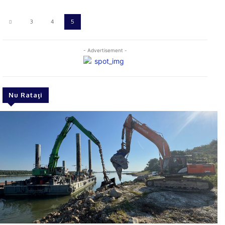
3
4
5
- Advertisement -
Nu Rataţi