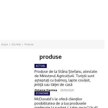
Acasă
Etichete
Produse
produse
ACTUAL
Produse de la Stâna Ștefanu, atestate
de Ministerul Agriculturii. Turiștii sunt
așteptați cu balmoș, lapte covăsit,
jintiță sau tăiței de casă
Octavia Hantea
-
28/06/2020
ECONOMIE
McDonald’s le oferă clienților
posibilitatea de a lua produsele
preferate la pachet („take-away”) în 61