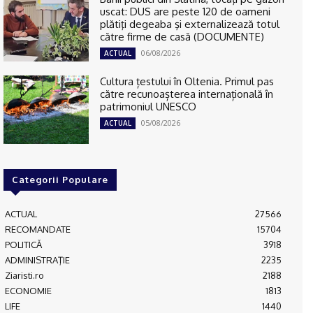
uscat: DUS are peste 120 de oameni
plătiţi degeaba şi externalizează totul
către firme de casă (DOCUMENTE)
06/08/2026
ACTUAL
Cultura țestului în Oltenia. Primul pas
către recunoașterea internațională în
patrimoniul UNESCO
05/08/2026
ACTUAL
Categorii Populare
ACTUAL
27566
RECOMANDATE
15704
POLITICĂ
3918
ADMINISTRAŢIE
2235
Ziaristi.ro
2188
ECONOMIE
1813
LIFE
1440