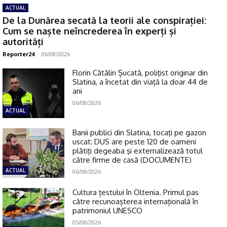
ACTUAL
De la Dunărea secată la teorii ale conspirației:
Cum se naște neîncrederea în experți și
autorități
Reporter24
-
06/08/2026
Florin Cătălin Șucată, poliţist originar din
Slatina, a încetat din viață la doar 44 de
ani
06/08/2026
ACTUAL
Banii publici din Slatina, tocaţi pe gazon
uscat: DUS are peste 120 de oameni
plătiţi degeaba şi externalizează totul
către firme de casă (DOCUMENTE)
ACTUAL
06/08/2026
Cultura țestului în Oltenia. Primul pas
către recunoașterea internațională în
patrimoniul UNESCO
05/08/2026