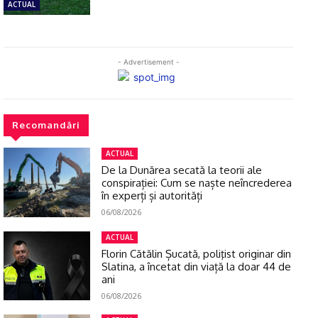
ACTUAL
- Advertisement -
Recomandări
ACTUAL
De la Dunărea secată la teorii ale
conspirației: Cum se naște neîncrederea
în experți și autorități
06/08/2026
ACTUAL
Florin Cătălin Șucată, poliţist originar din
Slatina, a încetat din viață la doar 44 de
ani
06/08/2026