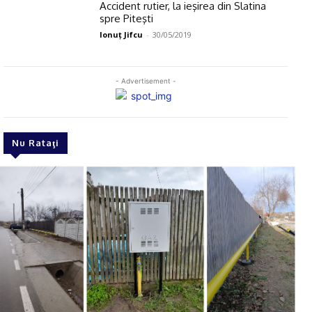
Accident rutier, la ieşirea din Slatina
spre Piteşti
Ionuţ Jifcu
-
30/05/2019
- Advertisement -
Nu Rataţi