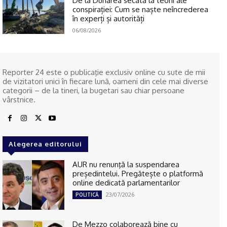
De la Dunărea secată la teorii ale
conspirației: Cum se naște neîncrederea
în experți și autorități
06/08/2026
Reporter 24 este o publicaţie exclusiv online cu sute de mii
de vizitatori unici în fiecare lună, oameni din cele mai diverse
categorii – de la tineri, la bugetari sau chiar persoane
vârstnice.
Alegerea editorului
AUR nu renunţă la suspendarea
președintelui. Pregătește o platformă
online dedicată parlamentarilor
23/07/2026
POLITICĂ
De Mezzo colaborează bine cu