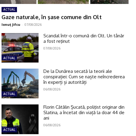
ACTUAL
Gaze naturale, în şase comune din Olt
Ionuţ Jifcu
-
07/08/2026
Scandal într-o comună din Olt. Un tânăr
a fost reţinut
07/08/2026
ACTUAL
De la Dunărea secată la teorii ale
conspirației: Cum se naște neîncrederea
în experți și autorități
06/08/2026
ACTUAL
Florin Cătălin Șucată, poliţist originar din
Slatina, a încetat din viață la doar 44 de
ani
06/08/2026
ACTUAL