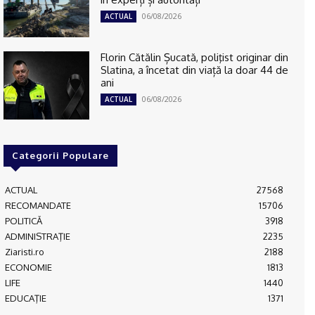
06/08/2026
ACTUAL
Florin Cătălin Șucată, poliţist originar din
Slatina, a încetat din viață la doar 44 de
ani
06/08/2026
ACTUAL
Categorii Populare
ACTUAL
27568
RECOMANDATE
15706
POLITICĂ
3918
ADMINISTRAŢIE
2235
Ziaristi.ro
2188
ECONOMIE
1813
LIFE
1440
EDUCAŢIE
1371