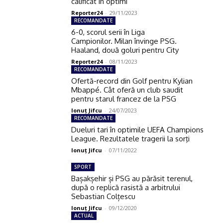
calificat în optimi
Reporter24
-
29/11/2023
RECOMANDATE
6-0, scorul serii în Liga
Campionilor. Milan învinge PSG.
Haaland, două goluri pentru City
Reporter24
-
08/11/2023
RECOMANDATE
Ofertă-record din Golf pentru Kylian
Mbappé. Cât oferă un club saudit
pentru starul francez de la PSG
Ionuţ Jifcu
-
24/07/2023
RECOMANDATE
Dueluri tari în optimile UEFA Champions
League. Rezultatele tragerii la sorţi
Ionuţ Jifcu
-
07/11/2022
SPORT
Bașakșehir și PSG au părăsit terenul,
după o replică rasistă a arbitrului
Sebastian Colțescu
Ionuţ Jifcu
-
09/12/2020
ACTUAL