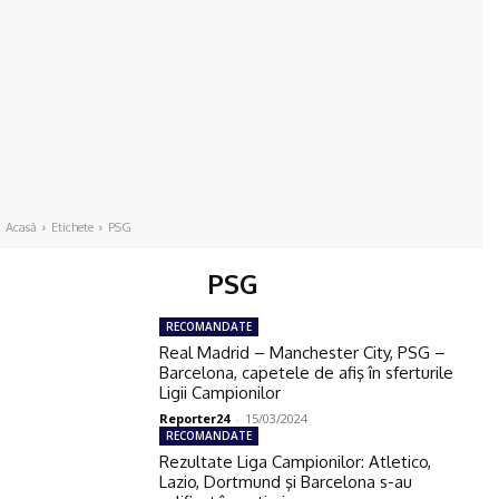
Acasă
Etichete
PSG
PSG
RECOMANDATE
Real Madrid – Manchester City, PSG –
Barcelona, capetele de afiş în sferturile
Ligii Campionilor
Reporter24
-
15/03/2024
RECOMANDATE
Rezultate Liga Campionilor: Atletico,
Lazio, Dortmund şi Barcelona s-au