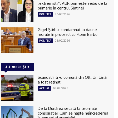
„extremiştii“. AUR primește sediu de la
primărie în centrul Slatinei
20/07/2026
POLITICĂ
Gigel Știrbu, condamnat la daune
morale în procesul cu Florin Barbu
03/07/2026
POLITICĂ
Ultimele Știri
Scandal într-o comună din Olt. Un tânăr
a fost reţinut
07/08/2026
ACTUAL
De la Dunărea secată la teorii ale
conspirației: Cum se naște neîncrederea
în experți și autorități