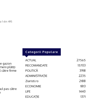
a 1 din 495
Categorii Populare
ACTUAL
27565
 pe gazon
RECOMANDATE
15703
eni plătiţi
 către firme
POLITICĂ
3918
ADMINISTRAŢIE
2235
Ziaristi.ro
2188
ECONOMIE
1813
mul pas către
LIFE
1440
n
EDUCAŢIE
1371