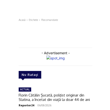
Acasă
Etichete
Recomandate
- Advertisement -
Nu Rataţi
ACTUAL
Florin Cătălin Șucată, poliţist originar din
Slatina, a încetat din viață la doar 44 de ani
Reporter24
-
06/08/2026