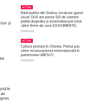
ACTUAL
Banii publici din Slatina, tocaţi pe gazon
uscat: DUS are peste 120 de oameni
plătiţi degeaba şi externalizează totul
ilor şi
către firme de casă (DOCUMENTE)
06/08/2026
ACTUAL
Cultura țestului în Oltenia. Primul pas
către recunoașterea internațională în
patrimoniul UNESCO
rea
05/08/2026
ită în
 au
xpres