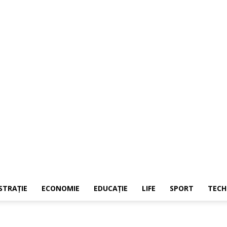
REPORTER24
STRAŢIE
ECONOMIE
EDUCAŢIE
LIFE
SPORT
TECH