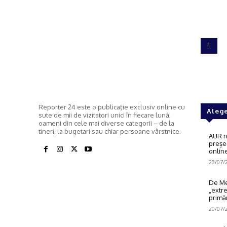
1
Reporter 24 este o publicaţie exclusiv online cu
Alege
sute de mii de vizitatori unici în fiecare lună,
oameni din cele mai diverse categorii – de la
tineri, la bugetari sau chiar persoane vârstnice.
AUR n
preșe
onlin
23/07/
De Me
„extre
primăr
20/07/