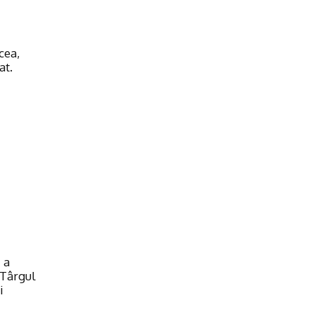
cea,
at.
 a
 Târgul
i