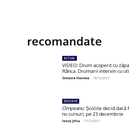
recomandate
ACTUAL
VIDEO: Drum acoperit cu zăpa
Rânca. Drumarii intervin cu uti
Octavia Hantea
-
18/12/2021
EDUCAŢIE
Cîmpeanu: Şcolile decid dacă 
nu cursuri, pe 23 decembrie
Ionuţ Jifcu
-
17/12/2021