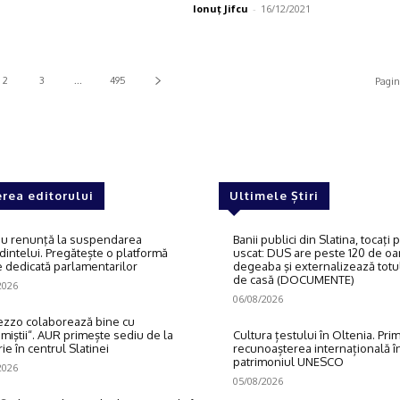
Ionuţ Jifcu
-
16/12/2021
2
3
...
495
Pagin
rea editorului
Ultimele Știri
u renunţă la suspendarea
Banii publici din Slatina, tocaţi
dintelui. Pregătește o platformă
uscat: DUS are peste 120 de oam
e dedicată parlamentarilor
degeaba şi externalizează totul
de casă (DOCUMENTE)
2026
06/08/2026
zzo colaborează bine cu
miştii“. AUR primește sediu de la
Cultura țestului în Oltenia. Pri
ie în centrul Slatinei
recunoașterea internațională î
patrimoniul UNESCO
2026
05/08/2026