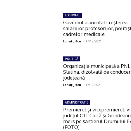
ECONOMIE
Guvernul a anunţat creşterea
salariilor profesorilor, poliţişt
cadrelor medicale
Ionuţ Jifcu
-
17/12/2021
POLITICĂ
Organizaţia municipală a PNL
Slatina, dizolvată de conduce
judeţeană
Ionuţ Jifcu
-
17/12/2021
ADMINISTRAŢIE
Premierul şi vicepremierul, viz
judeţul Olt. Ciucă şi Grindeanu
mers pe şantierul Drumului E
(FOTO)