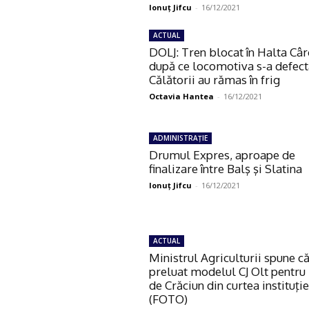
Ionuţ Jifcu
-
16/12/2021
ACTUAL
DOLJ: Tren blocat în Halta Câr
după ce locomotiva s-a defect
Călătorii au rămas în frig
Octavia Hantea
-
16/12/2021
ADMINISTRAŢIE
Drumul Expres, aproape de
finalizare între Balş şi Slatina
Ionuţ Jifcu
-
16/12/2021
ACTUAL
Ministrul Agriculturii spune că
preluat modelul CJ Olt pentru
de Crăciun din curtea instituţie
(FOTO)