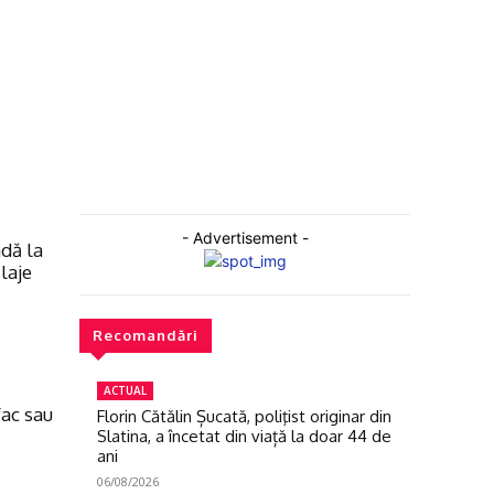
- Advertisement -
dă la
laje
Recomandări
ACTUAL
fac sau
Florin Cătălin Șucată, poliţist originar din
Slatina, a încetat din viață la doar 44 de
ani
06/08/2026