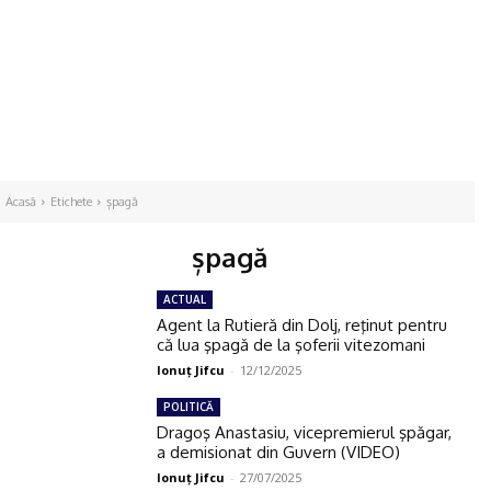
Acasă
Etichete
șpagă
șpagă
ACTUAL
Agent la Rutieră din Dolj, reţinut pentru
că lua şpagă de la şoferii vitezomani
Ionuţ Jifcu
-
12/12/2025
POLITICĂ
Dragoş Anastasiu, vicepremierul şpăgar,
a demisionat din Guvern (VIDEO)
Ionuţ Jifcu
-
27/07/2025