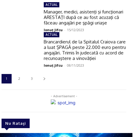
ACTUAL
Manager, medici, asistenţi şi funcţionari
ARESTAŢI după ce au fost acuzaţi că
făceau angajări pe şpăgi uriaşe
Ionuţ Jifcu
-
15/12/2023
ACTUAL
Brancardierul de la Spitalul Craiova care
a luat ŞPAGĂ peste 22.000 euro pentru
angajări. Trimis în judecată cu acord de
recunoaştere a vinovăţiei
Ionuţ Jifcu
-
08/11/2023
1
2
3
- Advertisement -
Nu Rataţi