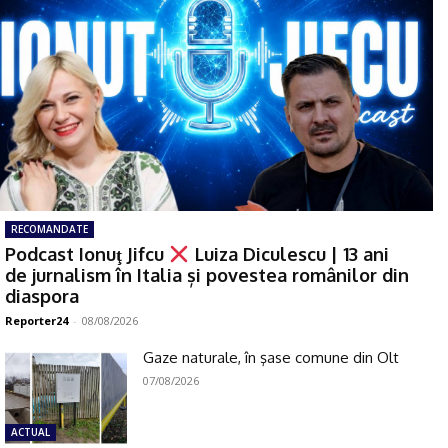
RECOMANDATE
Podcast Ionuţ Jifcu
Luiza Diculescu | 13 ani
de jurnalism în Italia și povestea românilor din
diaspora
Reporter24
-
08/08/2026
Gaze naturale, în şase comune din Olt
07/08/2026
ACTUAL