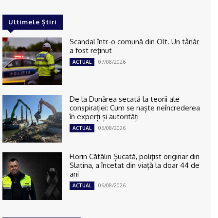
Ultimele Știri
Scandal într-o comună din Olt. Un tânăr
a fost reţinut
07/08/2026
ACTUAL
De la Dunărea secată la teorii ale
conspirației: Cum se naște neîncrederea
în experți și autorități
06/08/2026
ACTUAL
Florin Cătălin Șucată, poliţist originar din
Slatina, a încetat din viață la doar 44 de
ani
06/08/2026
ACTUAL