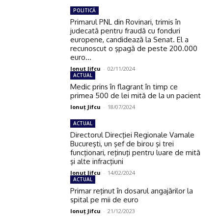
POLITICĂ
Primarul PNL din Rovinari, trimis în
judecată pentru fraudă cu fonduri
europene, candidează la Senat. El a
recunoscut o şpagă de peste 200.000
euro...
Ionuţ Jifcu
-
02/11/2024
ACTUAL
Medic prins în flagrant în timp ce
primea 500 de lei mită de la un pacient
Ionuţ Jifcu
-
18/07/2024
ACTUAL
Directorul Direcţiei Regionale Vamale
Bucureşti, un şef de birou şi trei
funcţionari, reţinuţi pentru luare de mită
şi alte infracţiuni
Ionuţ Jifcu
-
14/02/2024
ACTUAL
Primar reţinut în dosarul angajărilor la
spital pe mii de euro
Ionuţ Jifcu
-
21/12/2023