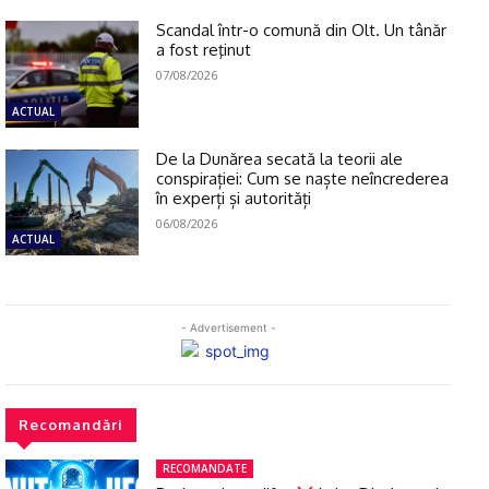
Scandal într-o comună din Olt. Un tânăr
a fost reţinut
07/08/2026
ACTUAL
De la Dunărea secată la teorii ale
conspirației: Cum se naște neîncrederea
în experți și autorități
06/08/2026
ACTUAL
- Advertisement -
Recomandări
RECOMANDATE