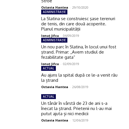
Stroe
Octavia Hantea
-
29/10/2020
ADMINISTRAŢIE
La Slatina se construiesc şase terenuri
de tenis, din care două acoperite.
Planul municipalităţii
Ionuţ Jifcu
-
04/09/2019
ADMINISTRAŢIE
Un nou parc în Slatina, în locul unui fost
ştrand. Primar: „Avem studiul de
fezabilitate gata“
Ionuţ Jifcu
-
02/09/2019
ACTUAL
Au ajuns la spital după ce le-a venit rău
la ștrand
Octavia Hantea
-
26/08/2019
ACTUAL
Un tânăr în vârstă de 23 de ani s-a
înecat la ștrand. Prietenii nu l-au mai
putut ajuta și nici medicii
Octavia Hantea
-
12/06/2019