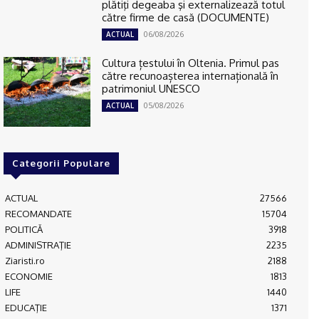
plătiţi degeaba şi externalizează totul
către firme de casă (DOCUMENTE)
06/08/2026
ACTUAL
Cultura țestului în Oltenia. Primul pas
către recunoașterea internațională în
patrimoniul UNESCO
05/08/2026
ACTUAL
Categorii Populare
ACTUAL
27566
RECOMANDATE
15704
POLITICĂ
3918
ADMINISTRAŢIE
2235
Ziaristi.ro
2188
ECONOMIE
1813
LIFE
1440
EDUCAŢIE
1371