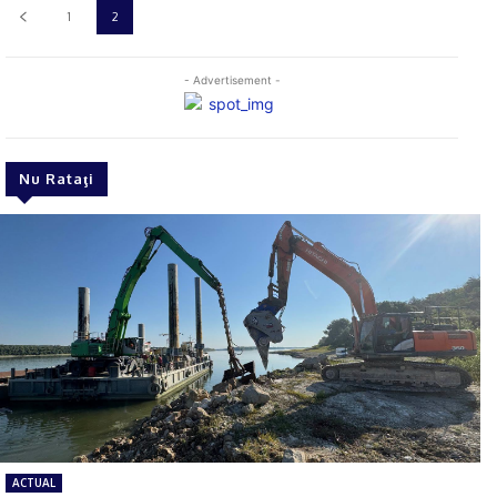
1
2
- Advertisement -
Nu Rataţi
ACTUAL