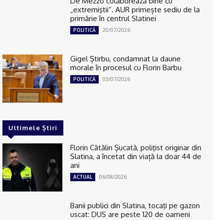
De Mezzo colaborează bine cu
„extremiştii“. AUR primește sediu de la
primărie în centrul Slatinei
20/07/2026
POLITICĂ
Gigel Știrbu, condamnat la daune
morale în procesul cu Florin Barbu
03/07/2026
POLITICĂ
Ultimele Știri
Florin Cătălin Șucată, poliţist originar din
Slatina, a încetat din viață la doar 44 de
ani
06/08/2026
ACTUAL
Banii publici din Slatina, tocaţi pe gazon
uscat: DUS are peste 120 de oameni