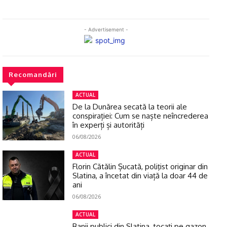
- Advertisement -
Recomandări
ACTUAL
De la Dunărea secată la teorii ale
conspirației: Cum se naște neîncrederea
în experți și autorități
06/08/2026
ACTUAL
Florin Cătălin Șucată, poliţist originar din
Slatina, a încetat din viață la doar 44 de
ani
06/08/2026
ACTUAL
Banii publici din Slatina, tocaţi pe gazon