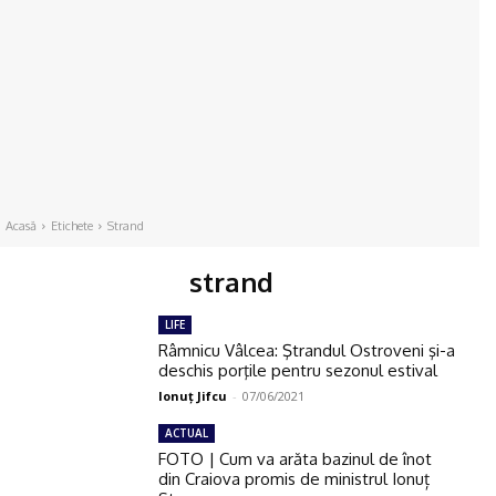
Acasă
Etichete
Strand
strand
LIFE
Râmnicu Vâlcea: Ştrandul Ostroveni şi-a
deschis porţile pentru sezonul estival
Ionuţ Jifcu
-
07/06/2021
ACTUAL
FOTO | Cum va arăta bazinul de înot
din Craiova promis de ministrul Ionuț