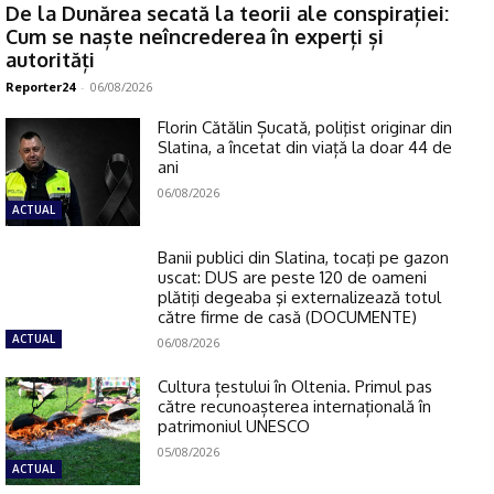
De la Dunărea secată la teorii ale conspirației:
Cum se naște neîncrederea în experți și
autorități
Reporter24
-
06/08/2026
Florin Cătălin Șucată, poliţist originar din
Slatina, a încetat din viață la doar 44 de
ani
06/08/2026
ACTUAL
Banii publici din Slatina, tocaţi pe gazon
uscat: DUS are peste 120 de oameni
plătiţi degeaba şi externalizează totul
către firme de casă (DOCUMENTE)
ACTUAL
06/08/2026
Cultura țestului în Oltenia. Primul pas
către recunoașterea internațională în
patrimoniul UNESCO
05/08/2026
ACTUAL