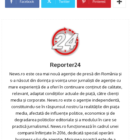
Facebook
Twitter
Pinterest
Reporter24
News.ro este cea mai nouă agenţie de presă din România şi
s-a născut din dorinţa şi voinţa unor jurnalişti de agenţie cu
mare experienţă de a oferi în continuare conţinut de calitate,
relevant, adaptat condiţiilor actuale de piaţă, către clienţi
media şi corporate. News.ro este o agenţie independentă,
constituindu-se în răspunsul nostru la realităţile din piaţa
media, afectată de influenţe politice, economice şi de
degradarea politicilor editoriale şi a modului în care se
practică jurnalismul. News.ro funcţionează în cadrul unei
companii înfiinţate în 2016, dedicată special operării
business-ului de agenţie. Misiunea noastră este de a