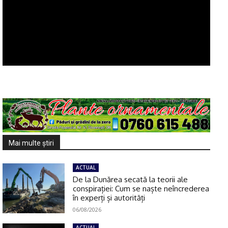
Mai multe ştiri
ACTUAL
De la Dunărea secată la teorii ale
conspirației: Cum se naște neîncrederea
în experți și autorități
06/08/2026
ACTUAL