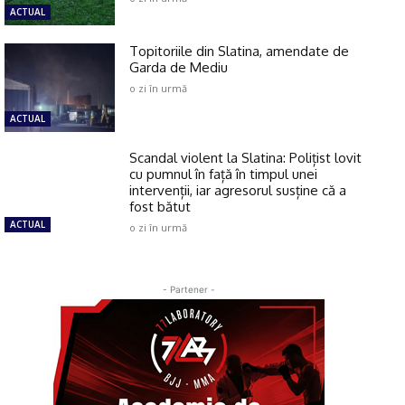
ACTUAL
Topitoriile din Slatina, amendate de
Garda de Mediu
o zi în urmă
ACTUAL
Scandal violent la Slatina: Polițist lovit
cu pumnul în față în timpul unei
intervenții, iar agresorul susține că a
fost bătut
ACTUAL
o zi în urmă
- Partener -