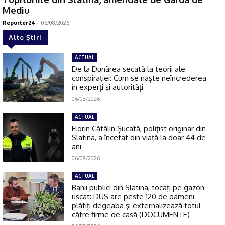
Mediu
Reporter24
-
05/08/2026
Alte Știri
ACTUAL
De la Dunărea secată la teorii ale
conspirației: Cum se naște neîncrederea
în experți și autorități
06/08/2026
ACTUAL
Florin Cătălin Șucată, poliţist originar din
Slatina, a încetat din viață la doar 44 de
ani
06/08/2026
ACTUAL
Banii publici din Slatina, tocaţi pe gazon
uscat: DUS are peste 120 de oameni
plătiţi degeaba şi externalizează totul
către firme de casă (DOCUMENTE)