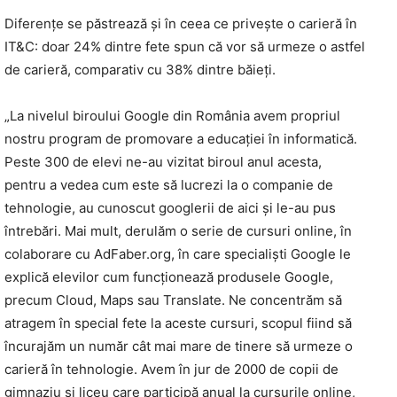
Diferențe se păstrează și în ceea ce privește o carieră în
IT&C: doar 24% dintre fete spun că vor să urmeze o astfel
de carieră, comparativ cu 38% dintre băieți.
„La nivelul biroului Google din România avem propriul
nostru program de promovare a educației în informatică.
Peste 300 de elevi ne-au vizitat biroul anul acesta,
pentru a vedea cum este să lucrezi la o companie de
tehnologie, au cunoscut googlerii de aici și le-au pus
întrebări. Mai mult, derulăm o serie de cursuri online, în
colaborare cu AdFaber.org, în care specialiști Google le
explică elevilor cum funcționează produsele Google,
precum Cloud, Maps sau Translate. Ne concentrăm să
atragem în special fete la aceste cursuri, scopul fiind să
încurajăm un număr cât mai mare de tinere să urmeze o
carieră în tehnologie. Avem în jur de 2000 de copii de
gimnaziu și liceu care participă anual la cursurile online,