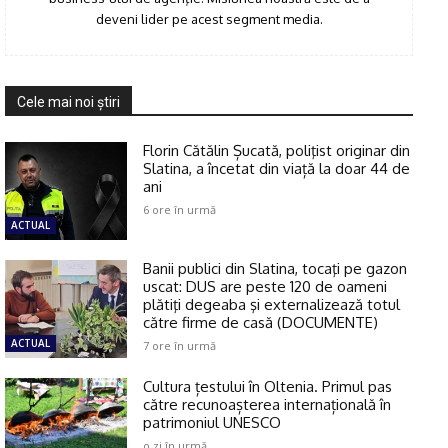
deveni lider pe acest segment media.
Cele mai noi ştiri
Florin Cătălin Șucată, poliţist originar din
Slatina, a încetat din viață la doar 44 de
ani
6 ore în urmă
ACTUAL
Banii publici din Slatina, tocaţi pe gazon
uscat: DUS are peste 120 de oameni
plătiţi degeaba şi externalizează totul
către firme de casă (DOCUMENTE)
ACTUAL
7 ore în urmă
Cultura țestului în Oltenia. Primul pas
către recunoașterea internațională în
patrimoniul UNESCO
o zi în urmă