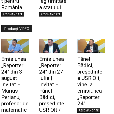
t pentru
legitimitate
România
a statului
RECOMANDATE
RECOMANDATE
Producţii VIDEO
Emisiunea
Emisiunea
Fănel
„Reporter
„Reporter
Bădici,
24“ din 3
24“ din 27
preşedintel
august |
iulie |
e USR Olt,
Invitat –
Invitat –
vine la
Marius
Fănel
emisiunea
Perianu,
Bădici,
„Reporter
profesor de
preşedinte
24“
matematic
USR Olt /
RECOMANDATE