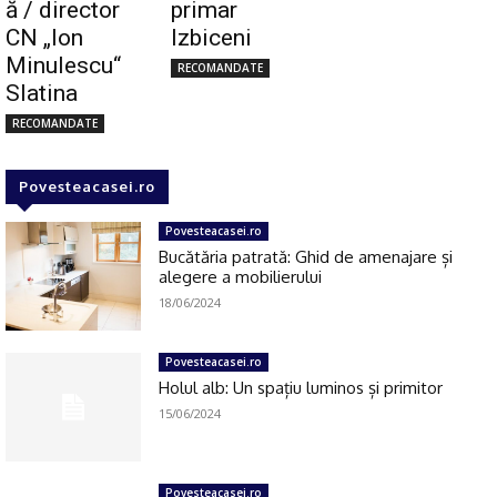
ă / director
primar
CN „Ion
Izbiceni
Minulescu“
RECOMANDATE
Slatina
RECOMANDATE
Povesteacasei.ro
Povesteacasei.ro
Bucătăria patrată: Ghid de amenajare și
alegere a mobilierului
18/06/2024
Povesteacasei.ro
Holul alb: Un spațiu luminos și primitor
15/06/2024
Povesteacasei.ro