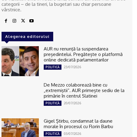
categorii – de la tineri, la bugetari sau chiar persoane
vârstnice.
Alegerea editorului
AUR nu renunţă la suspendarea
președintelui. Pregătește o platformă
online dedicată parlamentarilor
23/07/2026
POLITICĂ
De Mezzo colaborează bine cu
„extremiştii“. AUR primește sediu de la
primărie în centrul Slatinei
20/07/2026
POLITICĂ
Gigel Știrbu, condamnat la daune
morale în procesul cu Florin Barbu
03/07/2026
POLITICĂ