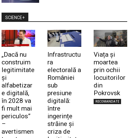
SCIENCE+
„Dacă nu
Infrastructu
Viața și
construim
ra
moartea
legitimitate
electorală a
prin ochii
și
României
locuitorilor
alfabetizar
sub
din
Click pe imagine
e digitală,
presiune
Pokrovsk
în 2028 va
digitală:
RECOMANDATE
fi mult mai
între
periculos”
ingerințe
–
străine și
avertismen
criza de