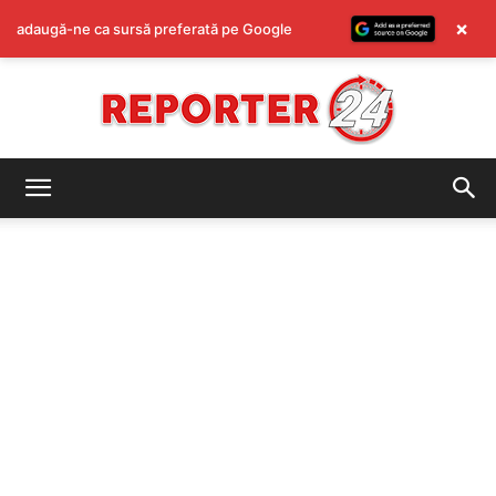
×
adaugă-ne ca sursă preferată pe Google
REPORTER24