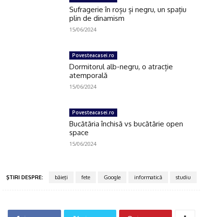
Sufragerie în roșu și negru, un spațiu
plin de dinamism
15/06/2024
Povesteacasei.ro
Dormitorul alb-negru, o atracție
atemporală
15/06/2024
Povesteacasei.ro
Bucătăria închisă vs bucătărie open
space
15/06/2024
ŞTIRI DESPRE:
băieţi
fete
Google
informatică
studiu