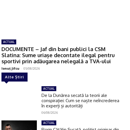
ACTUAL
DOCUMENTE – Jaf din bani publici la CSM
Slatina: Sume uriașe decontate ilegal pentru
sportivi prin adăugarea nelegală a TVA-ului
Ionuţ Jifcu
-
05/08/2026
Alte Știri
ACTUAL
De la Dunărea secată la teorii ale
conspirației: Cum se naște neîncrederea
în experți și autorități
06/08/2026
ACTUAL
Florin Cătălin Șucată, poliţist originar din