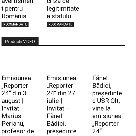
avertismen
criza de
t pentru
legitimitate
România
a statului
RECOMANDATE
RECOMANDATE
Producţii VIDEO
Emisiunea
Emisiunea
Fănel
„Reporter
„Reporter
Bădici,
24“ din 3
24“ din 27
preşedintel
august |
iulie |
e USR Olt,
Invitat –
Invitat –
vine la
Marius
Fănel
emisiunea
Perianu,
Bădici,
„Reporter
profesor de
preşedinte
24“