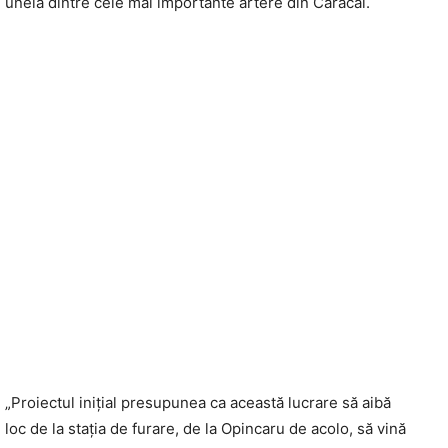
uneia dintre cele mai importante artere din Caracal.
„Proiectul inițial presupunea ca această lucrare să aibă
loc de la stația de furare, de la Opincaru de acolo, să vină