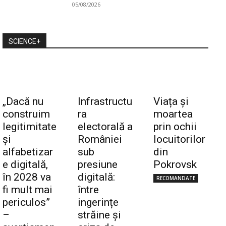
05/08/2026
SCIENCE+
„Dacă nu
Infrastructu
Viața și
construim
ra
moartea
legitimitate
electorală a
prin ochii
și
României
locuitorilor
alfabetizar
sub
din
e digitală,
presiune
Pokrovsk
în 2028 va
digitală:
RECOMANDATE
fi mult mai
între
periculos”
ingerințe
–
străine și