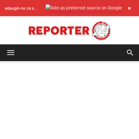
×
adaugă-ne ca sursă preferată pe Google
REPORTER24