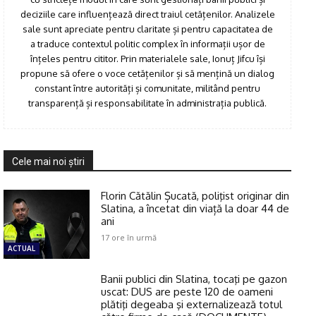
deciziile care influențează direct traiul cetățenilor. Analizele
sale sunt apreciate pentru claritate și pentru capacitatea de
a traduce contextul politic complex în informații ușor de
înțeles pentru cititor. Prin materialele sale, Ionuț Jifcu își
propune să ofere o voce cetățenilor și să mențină un dialog
constant între autorități și comunitate, militând pentru
transparență și responsabilitate în administrația publică.
Cele mai noi ştiri
Florin Cătălin Șucată, poliţist originar din
Slatina, a încetat din viață la doar 44 de
ani
17 ore în urmă
ACTUAL
Banii publici din Slatina, tocaţi pe gazon
uscat: DUS are peste 120 de oameni
plătiţi degeaba şi externalizează totul