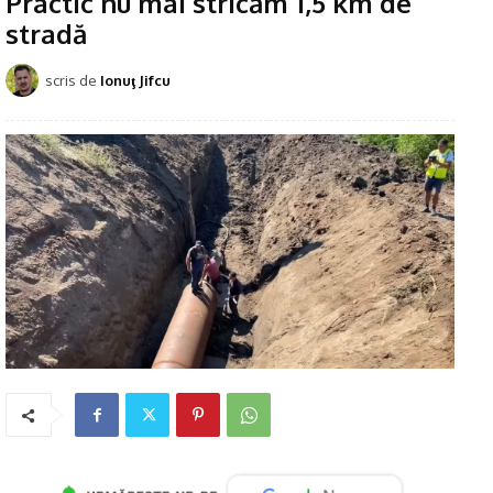
Practic nu mai stricăm 1,5 km de
stradă
scris de
Ionuţ Jifcu