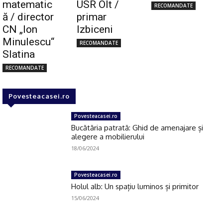
matematic
USR Olt /
RECOMANDATE
ă / director
primar
CN „Ion
Izbiceni
Minulescu“
RECOMANDATE
Slatina
RECOMANDATE
Povesteacasei.ro
Povesteacasei.ro
Bucătăria patrată: Ghid de amenajare și
alegere a mobilierului
18/06/2024
Povesteacasei.ro
Holul alb: Un spațiu luminos și primitor
15/06/2024