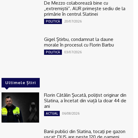
De Mezzo colaborează bine cu
„extremiştii“. AUR primește sediu de la
primărie în centrul Slatinei
20/07/2026
POLITICĂ
Gigel Știrbu, condamnat la daune
morale în procesul cu Florin Barbu
03/07/2026
POLITICĂ
Ultimele Știri
Florin Cătălin Șucată, poliţist originar din
Slatina, a încetat din viață la doar 44 de
ani
06/08/2026
ACTUAL
Banii publici din Slatina, tocaţi pe gazon
uscat: DUS are peste 120 de oameni