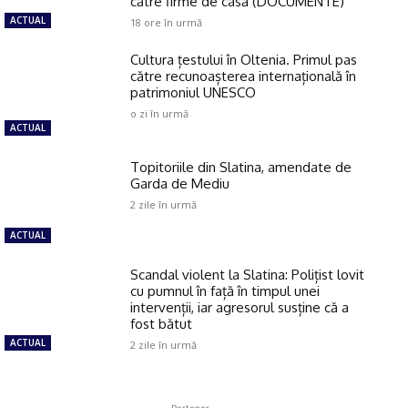
către firme de casă (DOCUMENTE)
ACTUAL
18 ore în urmă
Cultura țestului în Oltenia. Primul pas
către recunoașterea internațională în
patrimoniul UNESCO
o zi în urmă
ACTUAL
Topitoriile din Slatina, amendate de
Garda de Mediu
2 zile în urmă
ACTUAL
Scandal violent la Slatina: Polițist lovit
cu pumnul în față în timpul unei
intervenții, iar agresorul susține că a
fost bătut
ACTUAL
2 zile în urmă
- Partener -