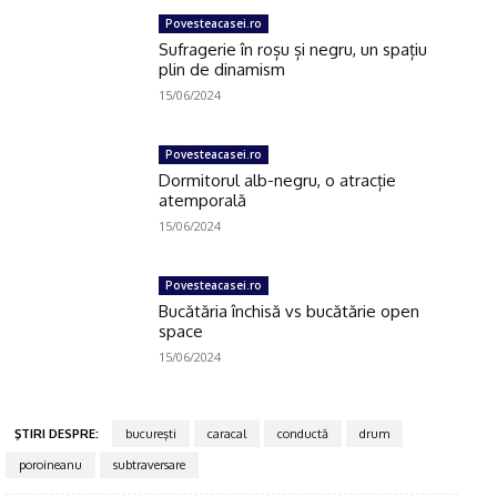
Povesteacasei.ro
Sufragerie în roșu și negru, un spațiu
plin de dinamism
15/06/2024
Povesteacasei.ro
Dormitorul alb-negru, o atracție
atemporală
15/06/2024
Povesteacasei.ro
Bucătăria închisă vs bucătărie open
space
15/06/2024
Click pe imagine
ŞTIRI DESPRE:
bucureşti
caracal
conductă
drum
poroineanu
subtraversare