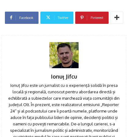
Facebook
Twitter
Pinterest
Ionuţ Jifcu
Ionuț Jifcu este un jurnalist cu o experiență solidă în presa
locală și regională, cunoscut pentru abordarea directă și
echilibrată a subiectelor care marchează viața comunității din
județul Olt. În prezent, este realizatorul emisiunii „Reporter
24” și al podcastului care îi poartă numele, platforme unde
aduce în fața publicului lideri de opinie, decidenți politici și
oameni cu povești remarcabile. De-a lungul carierei, s-a
specializat în jurnalism politic și administrativ, monitorizând
cu strictețe modul în care sunt gestionați banii publici și