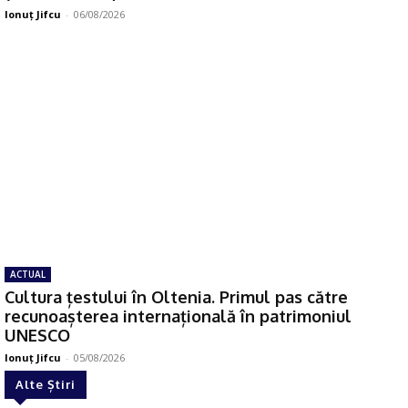
Ionuţ Jifcu
-
06/08/2026
ACTUAL
Cultura țestului în Oltenia. Primul pas către
recunoașterea internațională în patrimoniul
UNESCO
Ionuţ Jifcu
-
05/08/2026
Alte Știri