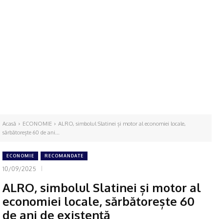
Acasă
ECONOMIE
ALRO, simbolul Slatinei și motor al economiei locale,
sărbătorește 60 de ani...
ECONOMIE
RECOMANDATE
10/09/2025
ALRO, simbolul Slatinei și motor al
economiei locale, sărbătorește 60
de ani de existență