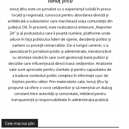
Ionuţ Jifcu
Ionuț Jifcu este un jurnalist cu o experiență solidă în presa
locală și regională, cunoscut pentru abordarea directă și
echilibrată a subiectelor care marchează viața comunității din
județul Olt. În prezent, este realizatorul emisiunii „Reporter
24” și al podcastului care îi poartă numele, platforme unde
aduce în fața publicului lideri de opinie, decidenți politici și
oameni cu povești remarcabile. De-a lungul carierei, s-a
specializat în jurnalism politic și administrativ, monitorizând
cu strictețe modul în care sunt gestionați banii publici și
deciziile care influențează direct traiul cetățenilor. Analizele
sale sunt apreciate pentru claritate și pentru capacitatea de
a traduce contextul politic complex în informații ușor de
înțeles pentru cititor. Prin materialele sale, Ionuț Jifcu își
propune să ofere o voce cetățenilor și să mențină un dialog
constant între autorități și comunitate, militând pentru
transparență și responsabilitate în administrația publică.
Cele mai noi ştiri