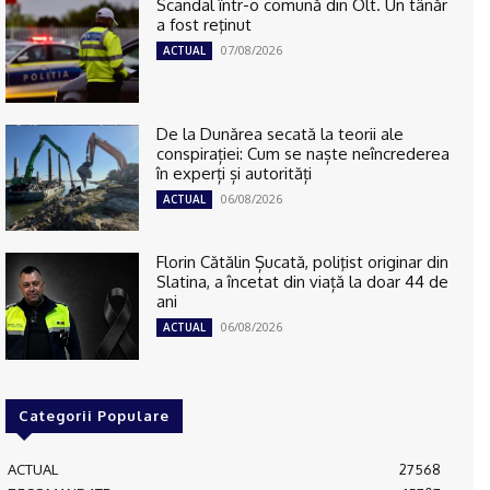
Scandal într-o comună din Olt. Un tânăr
a fost reţinut
07/08/2026
ACTUAL
De la Dunărea secată la teorii ale
conspirației: Cum se naște neîncrederea
în experți și autorități
06/08/2026
ACTUAL
Florin Cătălin Șucată, poliţist originar din
Slatina, a încetat din viață la doar 44 de
ani
06/08/2026
ACTUAL
Categorii Populare
ACTUAL
27568