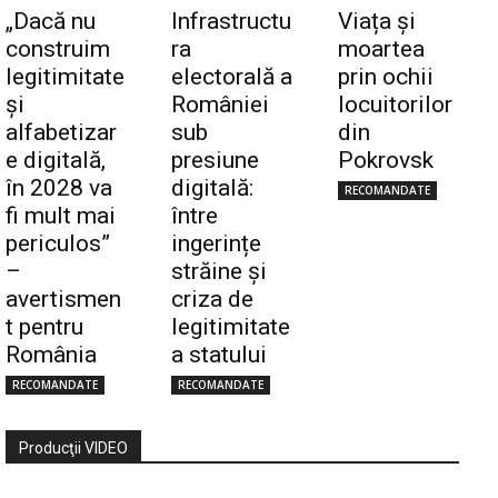
„Dacă nu
Infrastructu
Viața și
construim
ra
moartea
legitimitate
electorală a
prin ochii
și
României
locuitorilor
alfabetizar
sub
din
e digitală,
presiune
Pokrovsk
în 2028 va
digitală:
RECOMANDATE
fi mult mai
între
periculos”
ingerințe
–
străine și
avertismen
criza de
t pentru
legitimitate
România
a statului
RECOMANDATE
RECOMANDATE
Producţii VIDEO