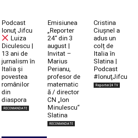
Podcast
Emisiunea
Cristina
Ionuţ Jifcu
„Reporter
Ciuşnel a
Luiza
24“ din 3
adus un
Diculescu |
august |
colț de
13 ani de
Invitat –
Italia în
jurnalism în
Marius
Slatina |
Italia și
Perianu,
Podcast
povestea
profesor de
#IonuţJifcu
românilor
matematic
Reporter24 TV
din
ă / director
diaspora
CN „Ion
Minulescu“
RECOMANDATE
Slatina
RECOMANDATE