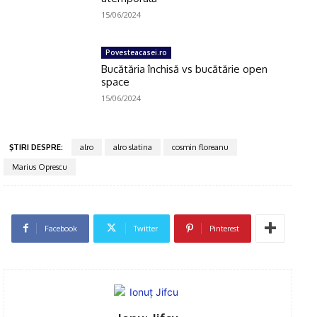
15/06/2024
Povesteacasei.ro
Bucătăria închisă vs bucătărie open
space
15/06/2024
ŞTIRI DESPRE:
alro
alro slatina
cosmin floreanu
Marius Oprescu
Facebook
Twitter
Pinterest