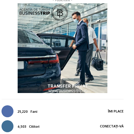
- Publicitate -
ÎMI PLACE
25,220
Fani
CONECTAȚI-VĂ
6,503
Cititori