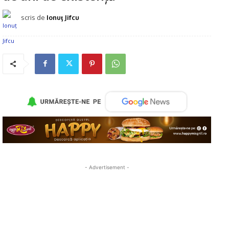
scris de
Ionuţ Jifcu
- Advertisement -