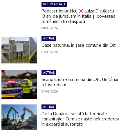
RECOMANDATE
Podcast Ionuţ Jifcu
Luiza Diculescu |
13 ani de jurnalism în Italia și povestea
românilor din diaspora
08/08/2026
ACTUAL
Gaze naturale, în şase comune din Olt
07/08/2026
ACTUAL
Scandal într-o comună din Olt. Un tânăr
a fost reţinut
07/08/2026
ACTUAL
De la Dunărea secată la teorii ale
conspirației: Cum se naște neîncrederea
în experți și autorități