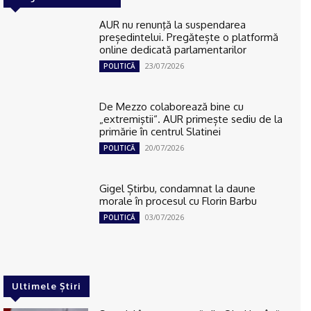
AUR nu renunţă la suspendarea
președintelui. Pregătește o platformă
online dedicată parlamentarilor
23/07/2026
POLITICĂ
De Mezzo colaborează bine cu
„extremiştii“. AUR primește sediu de la
primărie în centrul Slatinei
20/07/2026
POLITICĂ
Gigel Știrbu, condamnat la daune
morale în procesul cu Florin Barbu
03/07/2026
POLITICĂ
Ultimele Știri