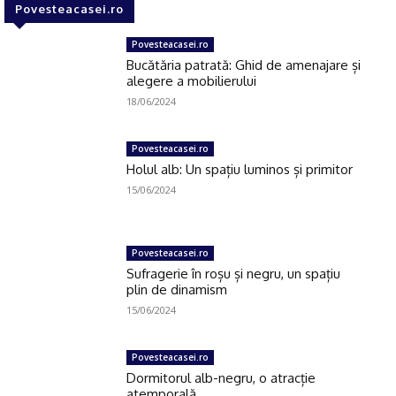
Click pe imagine
Povesteacasei.ro
Povesteacasei.ro
Bucătăria patrată: Ghid de amenajare și
alegere a mobilierului
18/06/2024
Povesteacasei.ro
Holul alb: Un spațiu luminos și primitor
15/06/2024
Povesteacasei.ro
Sufragerie în roșu și negru, un spațiu
plin de dinamism
15/06/2024
Povesteacasei.ro
Dormitorul alb-negru, o atracție
atemporală