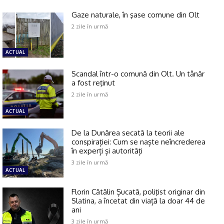
Gaze naturale, în şase comune din Olt
2 zile în urmă
ACTUAL
Scandal într-o comună din Olt. Un tânăr
a fost reţinut
2 zile în urmă
ACTUAL
De la Dunărea secată la teorii ale
conspirației: Cum se naște neîncrederea
în experți și autorități
3 zile în urmă
ACTUAL
Florin Cătălin Șucată, poliţist originar din
Slatina, a încetat din viață la doar 44 de
ani
3 zile în urmă