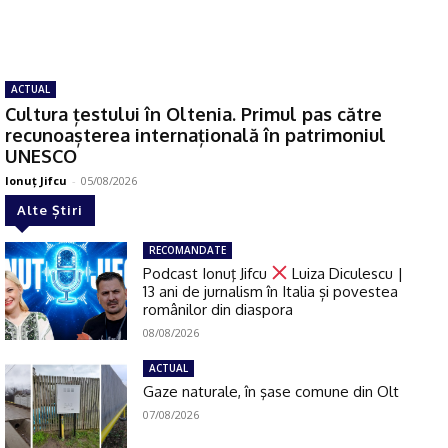
ACTUAL
Cultura țestului în Oltenia. Primul pas către
recunoașterea internațională în patrimoniul
UNESCO
Ionuţ Jifcu
-
05/08/2026
Alte Știri
RECOMANDATE
Podcast Ionuţ Jifcu
Luiza Diculescu |
13 ani de jurnalism în Italia și povestea
românilor din diaspora
08/08/2026
ACTUAL
Gaze naturale, în şase comune din Olt
07/08/2026