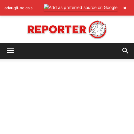
×
adaugă-ne ca sursă preferată pe Google
REPORTER24