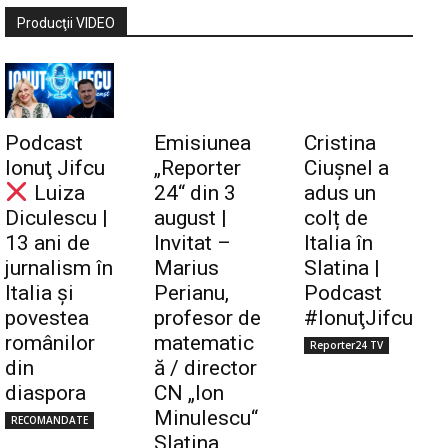
Producţii VIDEO
Podcast
Emisiunea
Cristina
Ionuţ Jifcu
„Reporter
Ciuşnel a
Luiza
24“ din 3
adus un
Diculescu |
august |
colț de
13 ani de
Invitat –
Italia în
jurnalism în
Marius
Slatina |
Italia și
Perianu,
Podcast
povestea
profesor de
#IonuţJifcu
românilor
matematic
Reporter24 TV
din
ă / director
diaspora
CN „Ion
Minulescu“
RECOMANDATE
Slatina