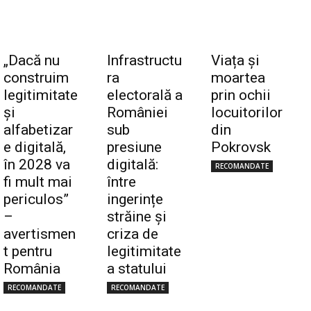
„Dacă nu
Infrastructu
Viața și
construim
ra
moartea
legitimitate
electorală a
prin ochii
și
României
locuitorilor
alfabetizar
sub
din
e digitală,
presiune
Pokrovsk
în 2028 va
digitală:
RECOMANDATE
fi mult mai
între
periculos”
ingerințe
–
străine și
avertismen
criza de
t pentru
legitimitate
România
a statului
RECOMANDATE
RECOMANDATE