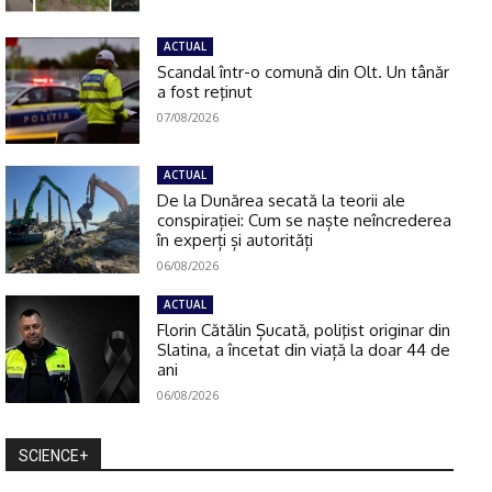
ACTUAL
Scandal într-o comună din Olt. Un tânăr
a fost reţinut
07/08/2026
ACTUAL
De la Dunărea secată la teorii ale
conspirației: Cum se naște neîncrederea
în experți și autorități
06/08/2026
ACTUAL
Florin Cătălin Șucată, poliţist originar din
Slatina, a încetat din viață la doar 44 de
ani
06/08/2026
SCIENCE+