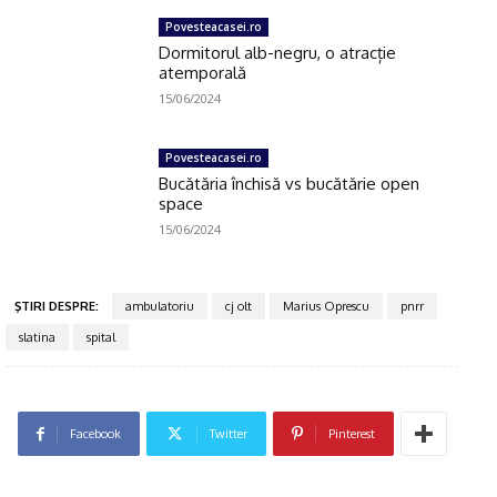
Click pe imagine
Povesteacasei.ro
Dormitorul alb-negru, o atracție
atemporală
15/06/2024
Povesteacasei.ro
Bucătăria închisă vs bucătărie open
space
15/06/2024
ŞTIRI DESPRE:
ambulatoriu
cj olt
Marius Oprescu
pnrr
slatina
spital
Facebook
Twitter
Pinterest