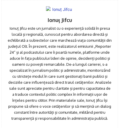
Ionuţ Jifcu
Ionuț Jifcu este un jurnalist cu o experiență solidă în presa
locală și regională, cunoscut pentru abordarea directă și
echilibrată a subiectelor care marchează viața comunității din
județul Olt. În prezent, este realizatorul emisiunii „Reporter
24” și al podcastului care îi poartă numele, platforme unde
aduce în fața publicului lideri de opinie, decidenți politici și
oameni cu povești remarcabile. De-a lungul carierei, s-a
specializat în jurnalism politic și administrativ, monitorizând
cu strictețe modul în care sunt gestionați banii publici și
deciziile care influențează direct traiul cetățenilor. Analizele
sale sunt apreciate pentru claritate și pentru capacitatea de
a traduce contextul politic complex în informații ușor de
înțeles pentru cititor. Prin materialele sale, Ionuț Jifcu își
propune să ofere o voce cetățenilor și să mențină un dialog
constant între autorități și comunitate, militând pentru
transparență și responsabilitate în administrația publică.