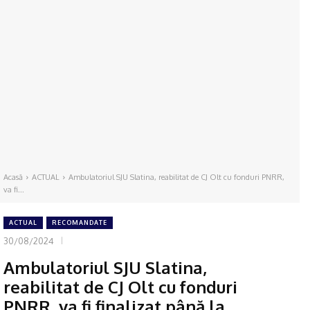
Acasă
ACTUAL
Ambulatoriul SJU Slatina, reabilitat de CJ Olt cu fonduri PNRR,
va fi...
ACTUAL
RECOMANDATE
30/08/2024
Ambulatoriul SJU Slatina,
reabilitat de CJ Olt cu fonduri
PNRR, va fi finalizat până la