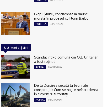
POLITICĂ
Gigel Știrbu, condamnat la daune
morale în procesul cu Florin Barbu
03/07/2026
POLITICĂ
Ultimele Știri
Scandal într-o comună din Olt. Un tânăr
a fost reţinut
07/08/2026
ACTUAL
De la Dunărea secată la teorii ale
conspirației: Cum se naște neîncrederea
în experți și autorități
06/08/2026
ACTUAL