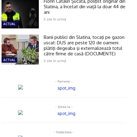
Florin Cătălin Șucată, poliţist originar din
Slatina, a încetat din viață la doar 44 de
ani
3 zile în urmă
ACTUAL
Banii publici din Slatina, tocaţi pe gazon
uscat: DUS are peste 120 de oameni
plătiţi degeaba şi externalizează totul
către firme de casă (DOCUMENTE)
ACTUAL
3 zile în urmă
- Partener -
- Ştirea ta -
- Publicitate -