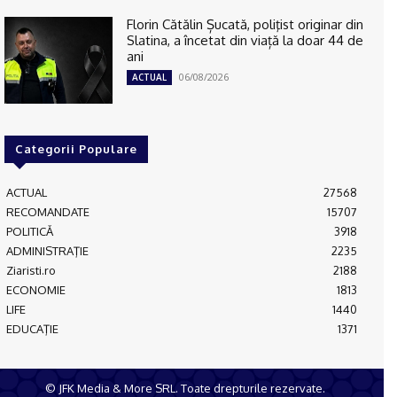
Florin Cătălin Șucată, poliţist originar din
Slatina, a încetat din viață la doar 44 de
ani
06/08/2026
ACTUAL
Categorii Populare
ACTUAL
27568
RECOMANDATE
15707
POLITICĂ
3918
ADMINISTRAŢIE
2235
Ziaristi.ro
2188
ECONOMIE
1813
LIFE
1440
EDUCAŢIE
1371
© JFK Media & More SRL. Toate drepturile rezervate.