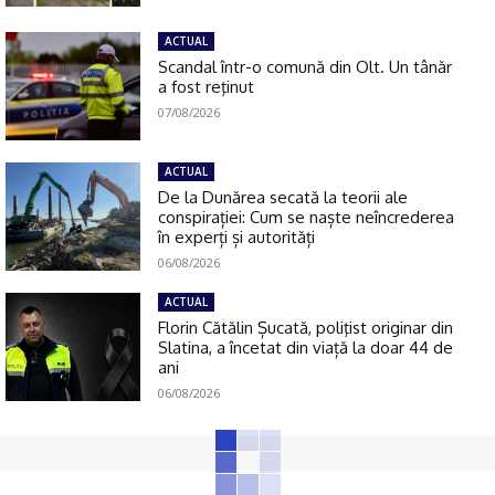
ACTUAL
Scandal într-o comună din Olt. Un tânăr
a fost reţinut
07/08/2026
ACTUAL
De la Dunărea secată la teorii ale
conspirației: Cum se naște neîncrederea
în experți și autorități
06/08/2026
ACTUAL
Florin Cătălin Șucată, poliţist originar din
Slatina, a încetat din viață la doar 44 de
ani
06/08/2026