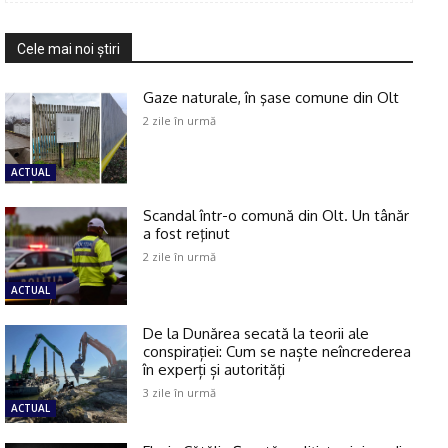
Cele mai noi ştiri
Gaze naturale, în şase comune din Olt
2 zile în urmă
ACTUAL
Scandal într-o comună din Olt. Un tânăr
a fost reţinut
2 zile în urmă
ACTUAL
De la Dunărea secată la teorii ale
conspirației: Cum se naște neîncrederea
în experți și autorități
3 zile în urmă
ACTUAL