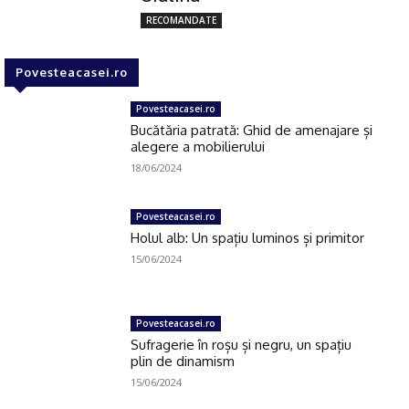
RECOMANDATE
Povesteacasei.ro
Povesteacasei.ro
Bucătăria patrată: Ghid de amenajare și
alegere a mobilierului
18/06/2024
Povesteacasei.ro
Holul alb: Un spațiu luminos și primitor
15/06/2024
Povesteacasei.ro
Sufragerie în roșu și negru, un spațiu
plin de dinamism
15/06/2024