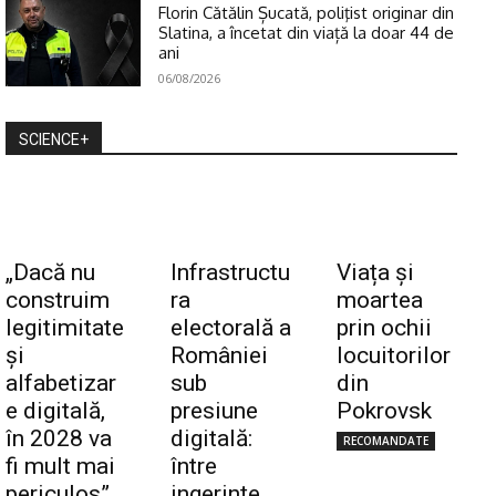
Florin Cătălin Șucată, poliţist originar din
Slatina, a încetat din viață la doar 44 de
ani
06/08/2026
SCIENCE+
„Dacă nu
Infrastructu
Viața și
construim
ra
moartea
legitimitate
electorală a
prin ochii
și
României
locuitorilor
alfabetizar
sub
din
e digitală,
presiune
Pokrovsk
în 2028 va
digitală:
RECOMANDATE
fi mult mai
între
periculos”
ingerințe