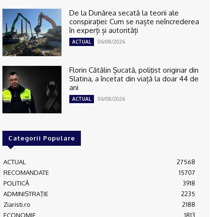
De la Dunărea secată la teorii ale
conspirației: Cum se naște neîncrederea
în experți și autorități
06/08/2026
ACTUAL
Florin Cătălin Șucată, poliţist originar din
Slatina, a încetat din viață la doar 44 de
ani
06/08/2026
ACTUAL
Categorii Populare
ACTUAL
27568
RECOMANDATE
15707
POLITICĂ
3918
ADMINISTRAŢIE
2235
Ziaristi.ro
2188
ECONOMIE
1813