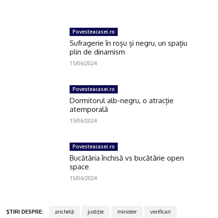
Povesteacasei.ro
Sufragerie în roșu și negru, un spațiu
plin de dinamism
15/06/2024
Povesteacasei.ro
Dormitorul alb-negru, o atracție
atemporală
15/06/2024
Povesteacasei.ro
Bucătăria închisă vs bucătărie open
space
15/06/2024
ŞTIRI DESPRE:
anchetă
justiţie
minister
verificari