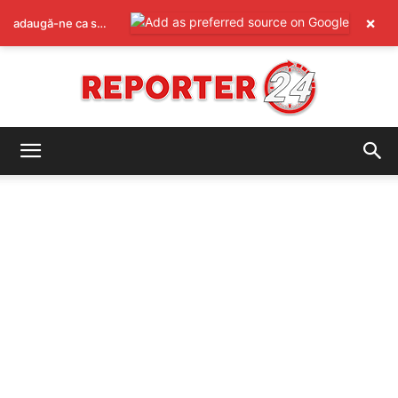
×
adaugă-ne ca sursă preferată pe Google
REPORTER24