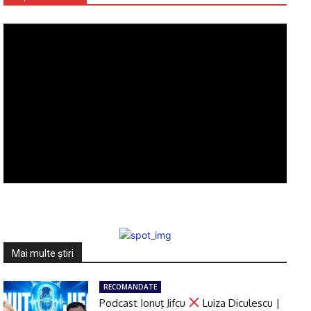
Mai multe ştiri
RECOMANDATE
Podcast Ionuţ Jifcu
Luiza Diculescu |