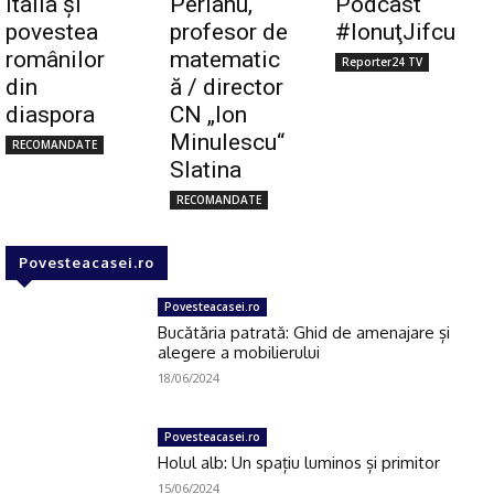
Italia și
Perianu,
Podcast
povestea
profesor de
#IonuţJifcu
românilor
matematic
Reporter24 TV
din
ă / director
diaspora
CN „Ion
Minulescu“
RECOMANDATE
Slatina
RECOMANDATE
Povesteacasei.ro
Povesteacasei.ro
Bucătăria patrată: Ghid de amenajare și
alegere a mobilierului
18/06/2024
Povesteacasei.ro
Holul alb: Un spațiu luminos și primitor
15/06/2024