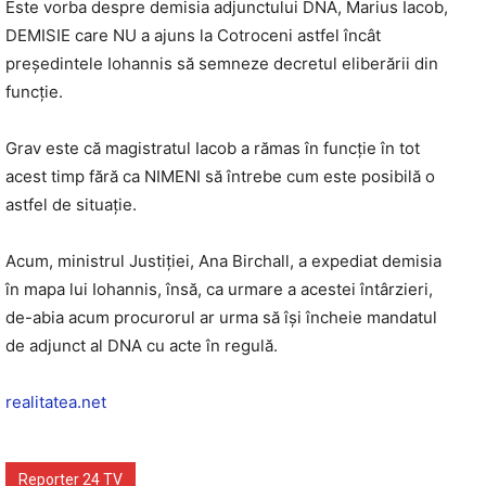
Este vorba despre demisia adjunctului DNA, Marius Iacob,
DEMISIE care NU a ajuns la Cotroceni astfel încât
președintele Iohannis să semneze decretul eliberării din
funcție.
Grav este că magistratul Iacob a rămas în funcție în tot
acest timp fără ca NIMENI să întrebe cum este posibilă o
astfel de situație.
Acum, ministrul Justiției, Ana Birchall, a expediat demisia
în mapa lui Iohannis, însă, ca urmare a acestei întârzieri,
de-abia acum procurorul ar urma să își încheie mandatul
de adjunct al DNA cu acte în regulă.
realitatea.net
Reporter 24 TV