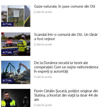
Gaze naturale, în şase comune din Olt
2 zile în urmă
ACTUAL
Scandal într-o comună din Olt. Un tânăr
a fost reţinut
2 zile în urmă
ACTUAL
De la Dunărea secată la teorii ale
conspirației: Cum se naște neîncrederea
în experți și autorități
3 zile în urmă
ACTUAL
Florin Cătălin Șucată, poliţist originar din
Slatina, a încetat din viață la doar 44 de
ani
3 zile în urmă