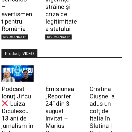
–
străine și
avertismen
criza de
t pentru
legitimitate
România
a statului
RECOMANDATE
RECOMANDATE
Producţii VIDEO
Podcast
Emisiunea
Cristina
Ionuţ Jifcu
„Reporter
Ciuşnel a
Luiza
24“ din 3
adus un
Diculescu |
august |
colț de
13 ani de
Invitat –
Italia în
jurnalism în
Marius
Slatina |