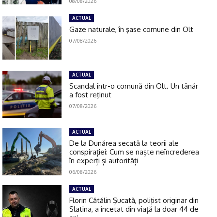
08/08/2026
ACTUAL
Gaze naturale, în şase comune din Olt
07/08/2026
ACTUAL
Scandal într-o comună din Olt. Un tânăr
a fost reţinut
07/08/2026
ACTUAL
De la Dunărea secată la teorii ale
conspirației: Cum se naște neîncrederea
în experți și autorități
06/08/2026
ACTUAL
Florin Cătălin Șucată, poliţist originar din
Slatina, a încetat din viață la doar 44 de