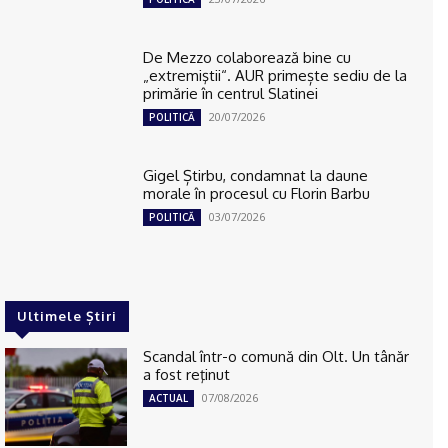
De Mezzo colaborează bine cu
„extremiştii“. AUR primește sediu de la
primărie în centrul Slatinei
20/07/2026
POLITICĂ
Gigel Știrbu, condamnat la daune
morale în procesul cu Florin Barbu
03/07/2026
POLITICĂ
Ultimele Știri
Scandal într-o comună din Olt. Un tânăr
a fost reţinut
07/08/2026
ACTUAL