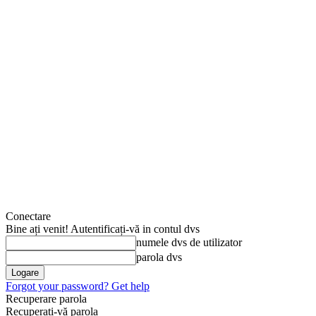
Conectare
Bine ați venit! Autentificați-vă in contul dvs
numele dvs de utilizator
parola dvs
Forgot your password? Get help
Recuperare parola
Recuperați-vă parola