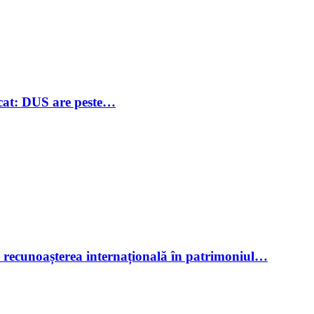
uscat: DUS are peste…
re recunoașterea internațională în patrimoniul…