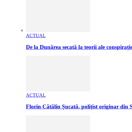
ACTUAL
De la Dunărea secată la teorii ale conspiraț
ACTUAL
Florin Cătălin Șucată, poliţist originar din 