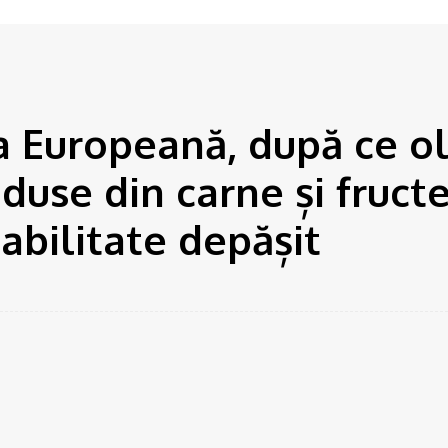
i produse...
a Europeană, după ce ol
duse din carne și fruct
abilitate depășit