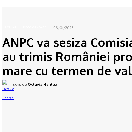
Acasă
ACTUAL
ANPC va sesiza Comisia Europeană, după ce olandezii au trimis Românie
08/01/2023
ACTUAL
RECOMANDATE
ANPC va sesiza Comisi
au trimis României pro
mare cu termen de val
scris de
Octavia Hantea