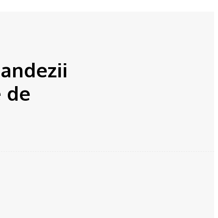
andezii
e de