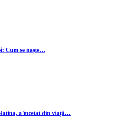
iei: Cum se naște…
Slatina, a încetat din viață…