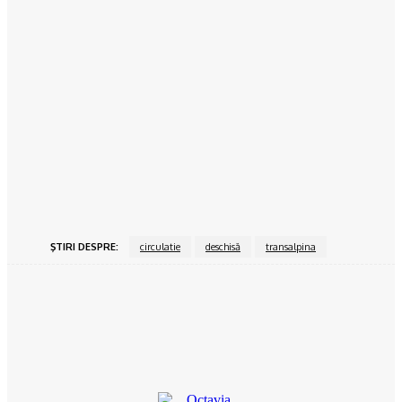
15/06/2024
Povesteacasei.ro
Dormitorul alb-negru, o atracție atemporală
15/06/2024
Povesteacasei.ro
Bucătăria închisă vs bucătărie open space
15/06/2024
ŞTIRI DESPRE:
circulatie
deschisă
transalpina
Facebook
Twitter
Pinterest
WhatsApp