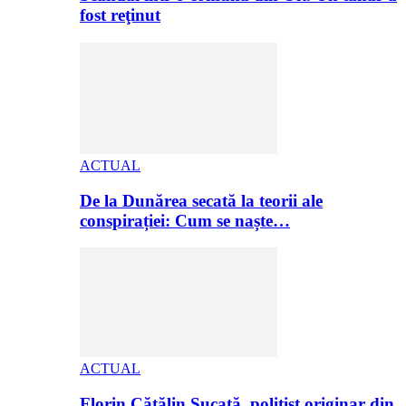
fost reţinut
ACTUAL
De la Dunărea secată la teorii ale
conspirației: Cum se naște…
ACTUAL
Florin Cătălin Șucată, poliţist originar din