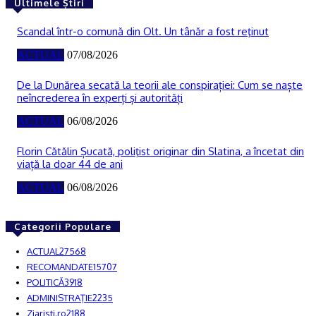
Ultimele Știri
Scandal într-o comună din Olt. Un tânăr a fost reţinut
ACTUAL
07/08/2026
De la Dunărea secată la teorii ale conspirației: Cum se naște
neîncrederea în experți și autorități
ACTUAL
06/08/2026
Florin Cătălin Șucată, poliţist originar din Slatina, a încetat din
viață la doar 44 de ani
ACTUAL
06/08/2026
Categorii Populare
ACTUAL
27568
RECOMANDATE
15707
POLITICĂ
3918
ADMINISTRAŢIE
2235
Ziaristi.ro
2188