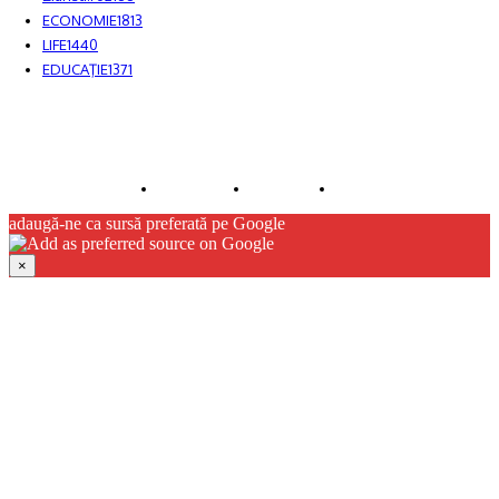
ECONOMIE
1813
LIFE
1440
EDUCAŢIE
1371
© JFK Media & More SRL. Toate drepturile rezervate.
Despre noi
Publicitate
Contact
adaugă-ne ca sursă preferată pe Google
×