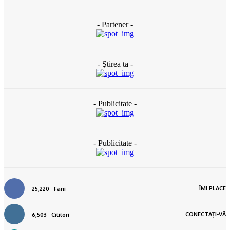
- Partener -
- Ştirea ta -
- Publicitate -
- Publicitate -
ÎMI PLACE
25,220
Fani
CONECTAȚI-VĂ
6,503
Cititori