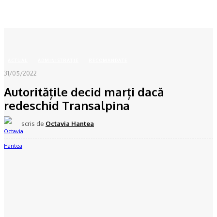
Acasă
ACTUAL
Autoritățile decid marți dacă redeschid Transalpina
ACTUAL
ADMINISTRAŢIE
RECOMANDATE
31/05/2022
Autoritățile decid marți dacă
redeschid Transalpina
scris de
Octavia Hantea