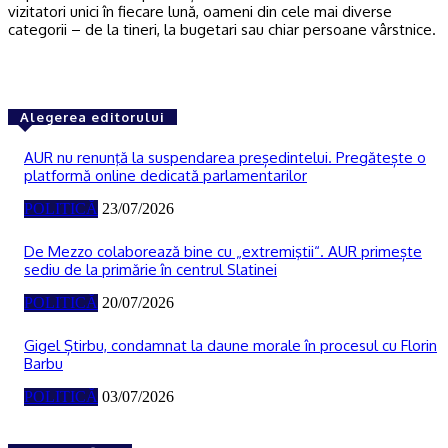
vizitatori unici în fiecare lună, oameni din cele mai diverse
categorii – de la tineri, la bugetari sau chiar persoane vârstnice.
Alegerea editorului
AUR nu renunţă la suspendarea președintelui. Pregătește o
platformă online dedicată parlamentarilor
POLITICĂ
23/07/2026
De Mezzo colaborează bine cu „extremiştii“. AUR primește
sediu de la primărie în centrul Slatinei
POLITICĂ
20/07/2026
Gigel Știrbu, condamnat la daune morale în procesul cu Florin
Barbu
POLITICĂ
03/07/2026