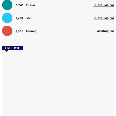
CONECTAȚI-VĂ
5,245
Cititori
CONECTAȚI-VĂ
1,200
Cititori
ABONAȚI-VĂ
1,860
Abonați
De Citit
ACTUAL
CRAIOVA: Copil de 11 ani, căutat de polițiști. A
plecat de la școală, dar nu ajuns acasă
Octavia Hantea
-
03/03/2023
ACTUAL