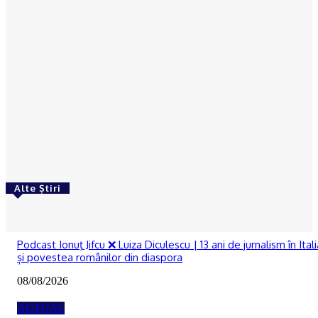
Câinele polițist Tama a găsit o bătrână din Dolj
dată dispărută de către familie
Octavia Hantea
-
03/03/2023
ACTUAL
DOLJ | Sediul Poliției Segarcea și un centru școlar
din Craiova, reabilitate prin PNRR
Octavia Hantea
-
03/03/2023
Alte Știri
RECOMANDATE
Podcast Ionuţ Jifcu ❌ Luiza Diculescu | 13 ani de jurnalism în Itali
și povestea românilor din diaspora
08/08/2026
ACTUAL