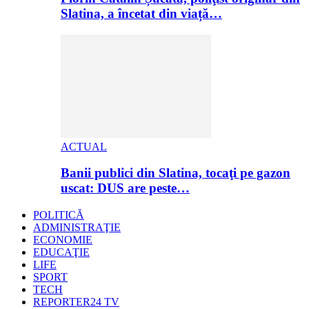
Slatina, a încetat din viață…
ACTUAL
Banii publici din Slatina, tocaţi pe gazon
uscat: DUS are peste…
POLITICĂ
ADMINISTRAŢIE
ECONOMIE
EDUCAŢIE
LIFE
SPORT
TECH
REPORTER24 TV