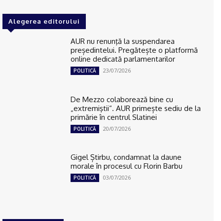
Alegerea editorului
AUR nu renunţă la suspendarea
președintelui. Pregătește o platformă
online dedicată parlamentarilor
23/07/2026
POLITICĂ
De Mezzo colaborează bine cu
„extremiştii“. AUR primește sediu de la
primărie în centrul Slatinei
20/07/2026
POLITICĂ
Gigel Știrbu, condamnat la daune
morale în procesul cu Florin Barbu
03/07/2026
POLITICĂ