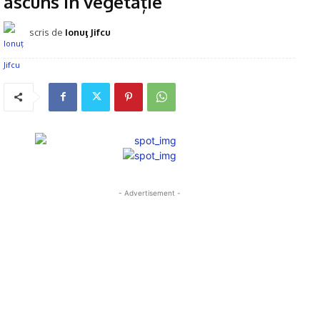
ascuns în vegetație
scris de
Ionuţ Jifcu
- Advertisement -