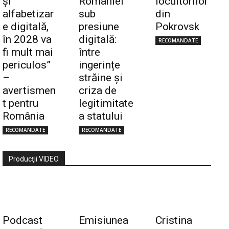
și
României
locuitorilor
alfabetizar
sub
din
e digitală,
presiune
Pokrovsk
în 2028 va
digitală:
RECOMANDATE
fi mult mai
între
periculos”
ingerințe
–
străine și
avertismen
criza de
t pentru
legitimitate
România
a statului
RECOMANDATE
RECOMANDATE
Producţii VIDEO
Podcast
Emisiunea
Cristina