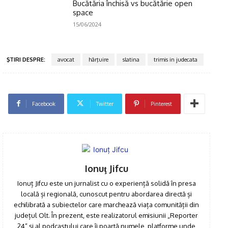
Bucătăria închisă vs bucătărie open
space
15/06/2024
ŞTIRI DESPRE:
avocat
hărţuire
slatina
trimis in judecata
Facebook
Twitter
Pinterest
Ionuţ Jifcu
Ionuț Jifcu este un jurnalist cu o experiență solidă în presa
locală și regională, cunoscut pentru abordarea directă și
echilibrată a subiectelor care marchează viața comunității din
județul Olt. În prezent, este realizatorul emisiunii „Reporter
24” și al podcastului care îi poartă numele, platforme unde