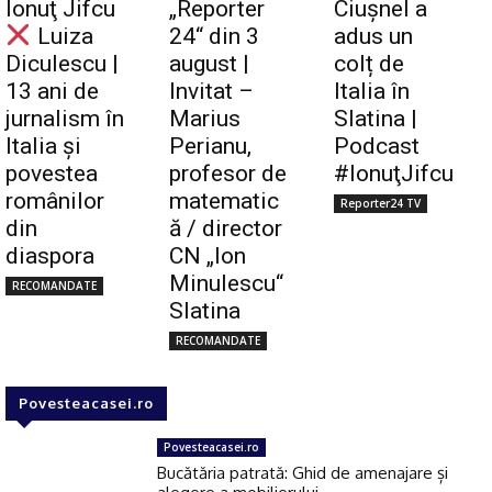
Ionuţ Jifcu
„Reporter
Ciuşnel a
Luiza
24“ din 3
adus un
Diculescu |
august |
colț de
13 ani de
Invitat –
Italia în
jurnalism în
Marius
Slatina |
Italia și
Perianu,
Podcast
povestea
profesor de
#IonuţJifcu
românilor
matematic
Reporter24 TV
din
ă / director
diaspora
CN „Ion
Minulescu“
RECOMANDATE
Slatina
RECOMANDATE
Povesteacasei.ro
Povesteacasei.ro
Bucătăria patrată: Ghid de amenajare și