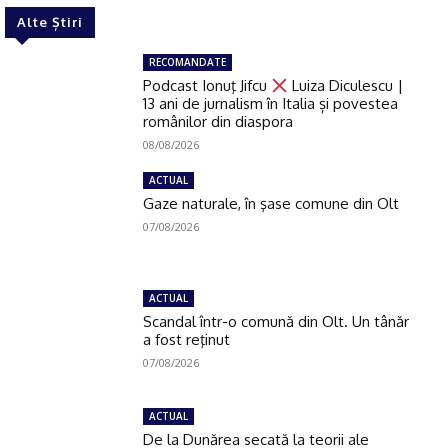
Alte Știri
RECOMANDATE
Podcast Ionuţ Jifcu
Luiza Diculescu |
13 ani de jurnalism în Italia și povestea
românilor din diaspora
08/08/2026
ACTUAL
Gaze naturale, în şase comune din Olt
07/08/2026
ACTUAL
Scandal într-o comună din Olt. Un tânăr
a fost reţinut
07/08/2026
ACTUAL
De la Dunărea secată la teorii ale