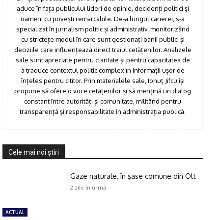
aduce în fața publicului lideri de opinie, decidenți politici și
oameni cu povești remarcabile. De-a lungul carierei, s-a
specializat în jurnalism politic și administrativ, monitorizând
cu strictețe modul în care sunt gestionați banii publici și
deciziile care influențează direct traiul cetățenilor. Analizele
sale sunt apreciate pentru claritate și pentru capacitatea de
a traduce contextul politic complex în informații ușor de
înțeles pentru cititor. Prin materialele sale, Ionuț Jifcu își
propune să ofere o voce cetățenilor și să mențină un dialog
constant între autorități și comunitate, militând pentru
transparență și responsabilitate în administrația publică.
Cele mai noi ştiri
Gaze naturale, în şase comune din Olt
2 zile în urmă
ACTUAL