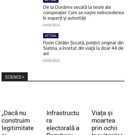
De la Dunărea secată la teorii ale
conspirației: Cum se naște neîncrederea
în experți și autorități
06/08/2026
ACTUAL
Florin Cătălin Șucată, poliţist originar din
Slatina, a încetat din viață la doar 44 de
ani
06/08/2026
SCIENCE+
„Dacă nu
Infrastructu
Viața și
construim
ra
moartea
legitimitate
electorală a
prin ochii