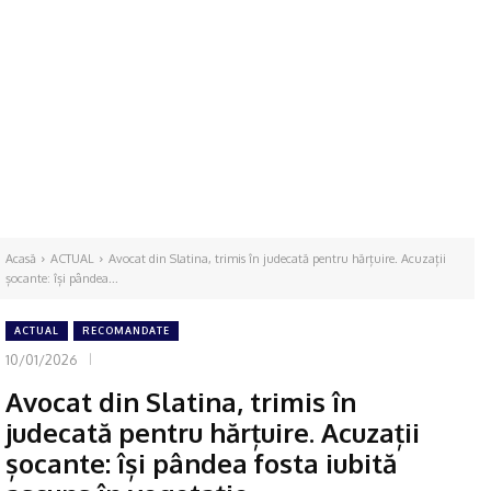
Acasă
ACTUAL
Avocat din Slatina, trimis în judecată pentru hărțuire. Acuzații
șocante: își pândea...
ACTUAL
RECOMANDATE
10/01/2026
Avocat din Slatina, trimis în
judecată pentru hărțuire. Acuzații
șocante: își pândea fosta iubită