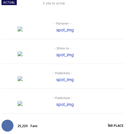
ACTUAL
3 zile în urmă
- Partener -
- Ştirea ta -
- Publicitate -
- Publicitate -
ÎMI PLACE
25,220
Fani