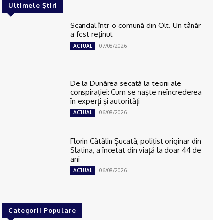
Ultimele Știri
Scandal într-o comună din Olt. Un tânăr
a fost reţinut
07/08/2026
ACTUAL
De la Dunărea secată la teorii ale
conspirației: Cum se naște neîncrederea
în experți și autorități
06/08/2026
ACTUAL
Florin Cătălin Șucată, poliţist originar din
Slatina, a încetat din viață la doar 44 de
ani
06/08/2026
ACTUAL
Categorii Populare