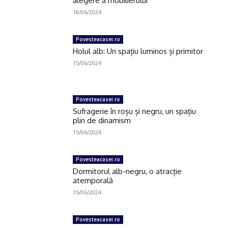
alegere a mobilierului
18/06/2024
Povesteacasei.ro
Holul alb: Un spațiu luminos și primitor
15/06/2024
Povesteacasei.ro
Sufragerie în roșu și negru, un spațiu
plin de dinamism
15/06/2024
Povesteacasei.ro
Dormitorul alb-negru, o atracție
atemporală
15/06/2024
Povesteacasei.ro