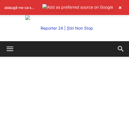
×
adaugă-ne ca sursă preferată pe Google
REPORTER24