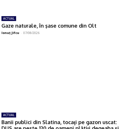
ACTUAL
Gaze naturale, în şase comune din Olt
Ionuţ Jifcu
-
07/08/2026
ACTUAL
Banii publici din Slatina, tocaţi pe gazon uscat:
DUS are peste 120 de oameni plătiţi degeaba şi