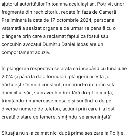
ajutorul autorităților în toamna aceluiași an. Potrivit unor
fragmente din rechizitoriu, redate în faza de Cameră
Preliminară la data de 17 octombrie 2024, persoana
vătămată a sesizat organele de urmărire penală cu o
plângere prin care a reclamat faptul că fostul său
concubin avocatul Dumitru Daniel Ispas are un
comportament abuziv.
În plângerea respectivă se arată că începând cu luna iulie
2024 și până la data formulării plângerii acesta „o
hărțuiește în mod constant, urmărind-o în trafic și la
domiciliul său, supraveghindu-i fără drept locuința,
trimițându-i numeroase mesaje și sunând-o de pe
diverse numere de telefon, acțiuni prin care i-a fost
creată o stare de temere, simțindu-se amenințată”.
Situația nu s-a calmat nici după prima sesizare la Poliție.