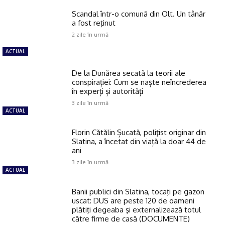
Scandal într-o comună din Olt. Un tânăr
a fost reţinut
2 zile în urmă
ACTUAL
De la Dunărea secată la teorii ale
conspirației: Cum se naște neîncrederea
în experți și autorități
3 zile în urmă
ACTUAL
Florin Cătălin Șucată, poliţist originar din
Slatina, a încetat din viață la doar 44 de
ani
3 zile în urmă
ACTUAL
Banii publici din Slatina, tocaţi pe gazon
uscat: DUS are peste 120 de oameni
plătiţi degeaba şi externalizează totul
către firme de casă (DOCUMENTE)