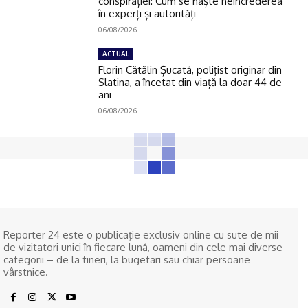
conspirației: Cum se naște neîncrederea
în experți și autorități
06/08/2026
ACTUAL
Florin Cătălin Șucată, poliţist originar din
Slatina, a încetat din viață la doar 44 de
ani
06/08/2026
Reporter 24 este o publicaţie exclusiv online cu sute de mii
de vizitatori unici în fiecare lună, oameni din cele mai diverse
categorii – de la tineri, la bugetari sau chiar persoane
vârstnice.