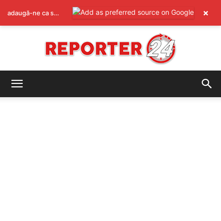
×
adaugă-ne ca sursă preferată pe Google
REPORTER24