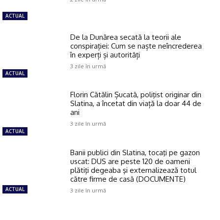
ACTUAL
De la Dunărea secată la teorii ale
conspirației: Cum se naște neîncrederea
în experți și autorități
3 zile în urmă
ACTUAL
Florin Cătălin Șucată, poliţist originar din
Slatina, a încetat din viață la doar 44 de
ani
3 zile în urmă
ACTUAL
Banii publici din Slatina, tocaţi pe gazon
uscat: DUS are peste 120 de oameni
plătiţi degeaba şi externalizează totul
către firme de casă (DOCUMENTE)
ACTUAL
3 zile în urmă