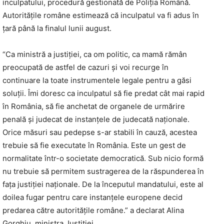
inculpatului, procedură gestionată de Poliția Română.
Autoritățile române estimează că inculpatul va fi adus în
țară până la finalul lunii august.
“Ca ministră a justiției, ca om politic, ca mamă rămân
preocupată de astfel de cazuri și voi recurge în
continuare la toate instrumentele legale pentru a găsi
soluții. Îmi doresc ca inculpatul să fie predat cât mai rapid
în România, să fie anchetat de organele de urmărire
penală și judecat de instanțele de judecată naționale.
Orice măsuri sau pedepse s-ar stabili în cauză, acestea
trebuie să fie executate în România. Este un gest de
normalitate într-o societate democratică. Sub nicio formă
nu trebuie să permitem sustragerea de la răspunderea în
fața justiției naționale. De la începutul mandatului, este al
doilea fugar pentru care instanțele europene decid
predarea către autoritățile române.” a declarat Alina
Gorghiu, ministra Justiției.