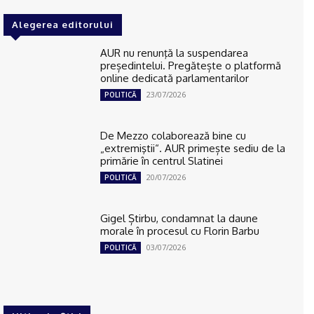
Alegerea editorului
AUR nu renunţă la suspendarea
președintelui. Pregătește o platformă
online dedicată parlamentarilor
23/07/2026
POLITICĂ
De Mezzo colaborează bine cu
„extremiştii“. AUR primește sediu de la
primărie în centrul Slatinei
20/07/2026
POLITICĂ
Gigel Știrbu, condamnat la daune
morale în procesul cu Florin Barbu
03/07/2026
POLITICĂ