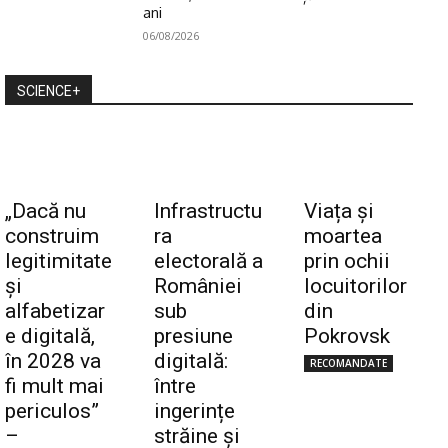
ani
06/08/2026
SCIENCE+
„Dacă nu
Infrastructu
Viața și
construim
ra
moartea
legitimitate
electorală a
prin ochii
și
României
locuitorilor
alfabetizar
sub
din
e digitală,
presiune
Pokrovsk
în 2028 va
digitală:
RECOMANDATE
fi mult mai
între
periculos”
ingerințe
–
străine și