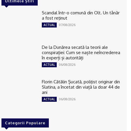
Ultimele Știri
Scandal într-o comună din Olt. Un tânăr
a fost reţinut
07/08/2026
ACTUAL
De la Dunărea secată la teorii ale
conspirației: Cum se naște neîncrederea
în experți și autorități
06/08/2026
ACTUAL
Florin Cătălin Șucată, poliţist originar din
Slatina, a încetat din viață la doar 44 de
ani
06/08/2026
ACTUAL
Categorii Populare