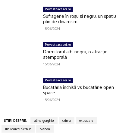
Povesteacasei.ro
Sufragerie în roșu și negru, un spațiu
plin de dinamism
15/06/2024
Povesteacasei.ro
Dormitorul alb-negru, o atracție
atemporală
15/06/2024
Povesteacasei.ro
Bucătăria închisă vs bucătărie open
space
15/06/2024
ŞTIRI DESPRE:
alina gorghiu
crima
extradare
Ilie Marcel Şerbuc
olanda