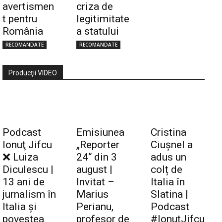
avertismen
criza de
t pentru
legitimitate
România
a statului
RECOMANDATE
RECOMANDATE
Producţii VIDEO
Podcast
Emisiunea
Cristina
Ionuţ Jifcu
„Reporter
Ciuşnel a
❌ Luiza
24“ din 3
adus un
Diculescu |
august |
colț de
13 ani de
Invitat –
Italia în
jurnalism în
Marius
Slatina |
Italia și
Perianu,
Podcast
povestea
profesor de
#IonuţJifcu