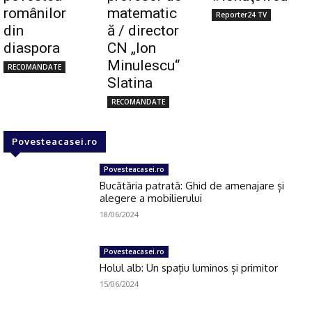
românilor
matematic
Reporter24 TV
din
ă / director
diaspora
CN „Ion
Minulescu“
RECOMANDATE
Slatina
RECOMANDATE
Povesteacasei.ro
Povesteacasei.ro
Bucătăria patrată: Ghid de amenajare și
alegere a mobilierului
18/06/2024
Povesteacasei.ro
Holul alb: Un spațiu luminos și primitor
15/06/2024
Click pe imagine