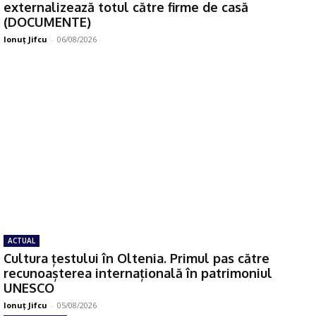
externalizează totul către firme de casă
(DOCUMENTE)
Ionuţ Jifcu
-
06/08/2026
ACTUAL
Cultura țestului în Oltenia. Primul pas către
recunoașterea internațională în patrimoniul
UNESCO
Ionuţ Jifcu
-
05/08/2026