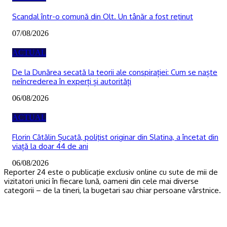
Scandal într-o comună din Olt. Un tânăr a fost reţinut
07/08/2026
ACTUAL
De la Dunărea secată la teorii ale conspirației: Cum se naște
neîncrederea în experți și autorități
06/08/2026
ACTUAL
Florin Cătălin Șucată, poliţist originar din Slatina, a încetat din
viață la doar 44 de ani
06/08/2026
Reporter 24 este o publicaţie exclusiv online cu sute de mii de
vizitatori unici în fiecare lună, oameni din cele mai diverse
categorii – de la tineri, la bugetari sau chiar persoane vârstnice.