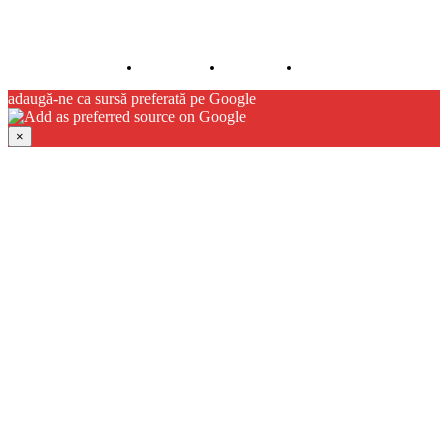
© JFK Media & More SRL. Toate drepturile rezervate.
Despre noi
Publicitate
Contact
adaugă-ne ca sursă preferată pe Google
×