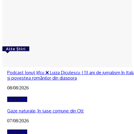
ACTUAL
Cultura țestului în Oltenia. Primul pas către
recunoașterea internațională în patrimoniul
UNESCO
Ionuţ Jifcu
-
05/08/2026
Alte Știri
RECOMANDATE
Podcast Ionuţ Jifcu ❌ Luiza Diculescu | 13 ani de jurnalism în Itali
și povestea românilor din diaspora
08/08/2026
ACTUAL
Gaze naturale, în şase comune din Olt
07/08/2026
ACTUAL