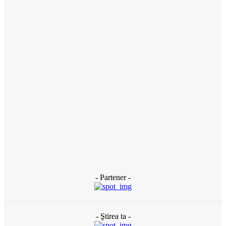
3 zile în urmă
ACTUAL
Florin Cătălin Șucată, poliţist originar din Slatina, a încetat din
viață la doar 44 de ani
3 zile în urmă
ACTUAL
Banii publici din Slatina, tocaţi pe gazon uscat: DUS are peste
120 de oameni plătiţi degeaba şi externalizează totul către
firme de casă (DOCUMENTE)
3 zile în urmă
- Partener -
- Ştirea ta -