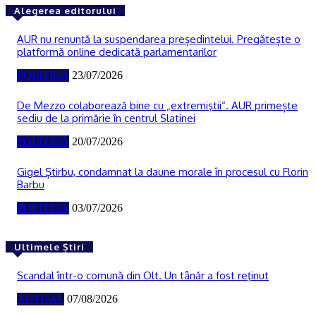
Alegerea editorului
AUR nu renunţă la suspendarea președintelui. Pregătește o
platformă online dedicată parlamentarilor
POLITICĂ
23/07/2026
De Mezzo colaborează bine cu „extremiştii“. AUR primește
sediu de la primărie în centrul Slatinei
POLITICĂ
20/07/2026
Gigel Știrbu, condamnat la daune morale în procesul cu Florin
Barbu
POLITICĂ
03/07/2026
Ultimele Știri
Scandal într-o comună din Olt. Un tânăr a fost reţinut
ACTUAL
07/08/2026