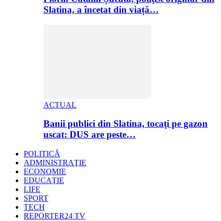
Slatina, a încetat din viață…
ACTUAL
Banii publici din Slatina, tocaţi pe gazon
uscat: DUS are peste…
POLITICĂ
ADMINISTRAŢIE
ECONOMIE
EDUCAŢIE
LIFE
SPORT
TECH
REPORTER24 TV