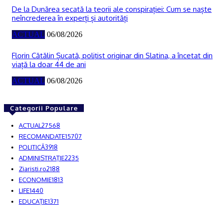
De la Dunărea secată la teorii ale conspirației: Cum se naște
neîncrederea în experți și autorități
ACTUAL
06/08/2026
Florin Cătălin Șucată, poliţist originar din Slatina, a încetat din
viață la doar 44 de ani
ACTUAL
06/08/2026
Categorii Populare
ACTUAL
27568
RECOMANDATE
15707
POLITICĂ
3918
ADMINISTRAŢIE
2235
Ziaristi.ro
2188
ECONOMIE
1813
LIFE
1440
EDUCAŢIE
1371