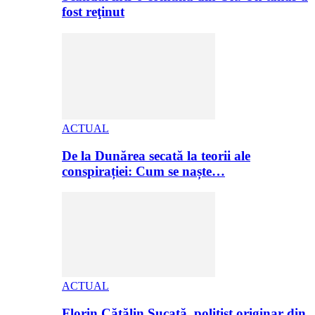
fost reţinut
ACTUAL
De la Dunărea secată la teorii ale
conspirației: Cum se naște…
ACTUAL
Florin Cătălin Șucată, poliţist originar din