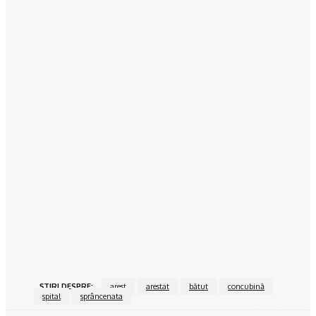
Holul alb: Un spațiu luminos și primitor
15/06/2024
Povesteacasei.ro
Sufragerie în roșu și negru, un spațiu plin de dinamism
15/06/2024
Povesteacasei.ro
Dormitorul alb-negru, o atracție atemporală
15/06/2024
Povesteacasei.ro
Bucătăria închisă vs bucătărie open space
15/06/2024
ŞTIRI DESPRE:
arest
arestat
bătut
concubină
spital
sprâncenata