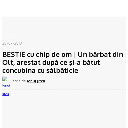
Acasă
ACTUAL
BESTIE cu chip de om | Un bărbat din Olt, arestat după...
ACTUAL
28/07/2019
BESTIE cu chip de om | Un bărbat din
Olt, arestat după ce şi-a bătut
concubina cu sălbăticie
scris de
Ionuţ Jifcu