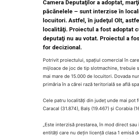
Camera Deputaţilor a adoptat, marţi
păcănelele – sunt interzise în loca
locuitori. Astfel, în judeţul Olt, ast
localităţi. Proiectul a fost adoptat c
deputaţi nu au votat. Proiectul a f
for decizional.
Potrivit proiectului, spaţiul comercial în c
mijloace de joc de tip slotmachine, trebuie să
mai mare de 15.000 de locuitori. Dovada numă
primăria în a cărei rază teritorială se află sp
Cele patru localităţi din judeţ unde mai pot 
Caracal (31.874), Balş (19.467) şi Corabia (16
„Este interzisă prestarea, în mod direct sau 
entităţi care nu deţin licenţă clasa 1 emisă 