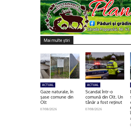
Mai multe ştiri
ACTUAL
ACTUAL
Gaze naturale, în
Scandal într-o
şase comune din
comună din Olt. Un
Olt
tânăr a fost reţinut
07/08/2026
07/08/2026