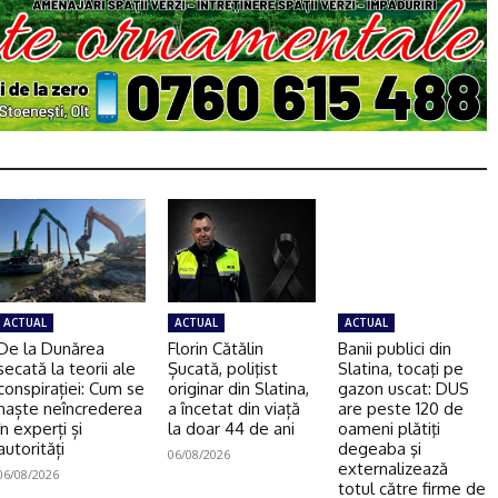
ACTUAL
ACTUAL
ACTUAL
De la Dunărea
Florin Cătălin
Banii publici din
secată la teorii ale
Șucată, poliţist
Slatina, tocaţi pe
conspirației: Cum se
originar din Slatina,
gazon uscat: DUS
naște neîncrederea
a încetat din viață
are peste 120 de
în experți și
la doar 44 de ani
oameni plătiţi
autorități
degeaba şi
06/08/2026
externalizează
06/08/2026
totul către firme de