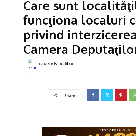
Care sunt localităţ
funcţiona localuri 
privind interzicere
Camera Deputaţilo
scris de
Ionuţ Jifcu
Share