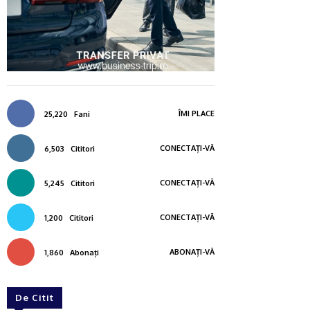
ÎMI PLACE
25,220
Fani
CONECTAȚI-VĂ
6,503
Cititori
CONECTAȚI-VĂ
5,245
Cititori
CONECTAȚI-VĂ
1,200
Cititori
ABONAȚI-VĂ
1,860
Abonați
De Citit