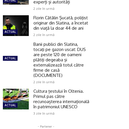
ACTUAL
experți și autorități
2 zile în urmă
Florin Cătălin Șucată, poliţist
originar din Slatina, a încetat
din viață la doar 44 de ani
ACTUAL
2 zile în urmă
Banii publici din Slatina,
tocaţi pe gazon uscat: DUS
are peste 120 de oameni
ACTUAL
plătiţi degeaba şi
externalizează totul către
firme de casă
(DOCUMENTE)
2 zile în urmă
Cultura țestului în Oltenia.
Primul pas către
recunoașterea internațională
ACTUAL
în patrimoniul UNESCO
3 zile în urmă
- Partener -