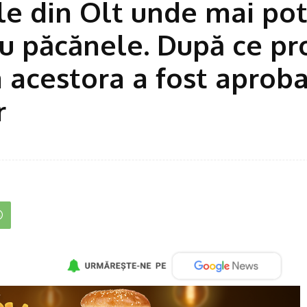
ile din Olt unde mai po
cu păcănele. După ce pr
a acestora a fost aprob
r