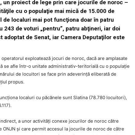
, un proiect de lege prin care jocurile de noroc –
lităţile cu o populaţie mai mică de 15.000 de
fel de localuri mai pot funcţiona doar în patru
u 243 de voturi „pentru”, patru abţineri, iar doi
ost adoptat de Senat, iar Camera Deputaţilor este
are operatorul exploatează jocuri de noroc, dacă are amplasate
 se afle într-o unitate administrativ-teritorială cu o populaţie
rului de locuitori se face prin adeverinţă eliberată de
aţiul propus.
funcţiona localuri cu păcănele sunt Slatina (78.780 locuitori),
.117).
indirect, a unor activităţi conexe jocurilor de noroc către
de ONJN şi care permit accesul la jocurile de noroc de către