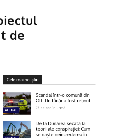
t
oiectul
at de
Cele mai noi ştiri
Scandal într-o comună din
Olt. Un tânăr a fost reţinut
23 de ore în urmă
ACTUAL
De la Dunărea secată la
teorii ale conspirației: Cum
se naște neîncrederea în