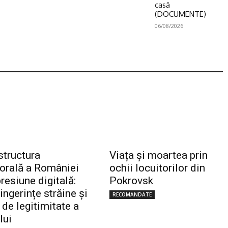
casă
(DOCUMENTE)
06/08/2026
structura
Viața și moartea prin
torală a României
ochii locuitorilor din
resiune digitală:
Pokrovsk
 ingerințe străine și
RECOMANDATE
 de legitimitate a
lui