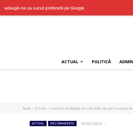
adaugă-ne ca sursă preferată pe Google
ACTUAL
POLITICĂ
ADMIN
Acasă
ACTUAL
Care sunt localităţile din Olt unde mai pot funcţiona loc
10/04/2024
ACTUAL
RECOMANDATE