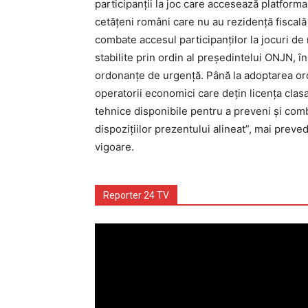
participanţii la joc care accesează platforma 
cetăţeni români care nu au rezidenţă fiscală 
combate accesul participanţilor la jocuri de 
stabilite prin ordin al preşedintelui ONJN, în
ordonanţe de urgenţă. Până la adoptarea ord
operatorii economici care deţin licenţa cla
tehnice disponibile pentru a preveni şi comb
dispoziţiilor prezentului alineat”, mai preve
vigoare.
Reporter 24 TV