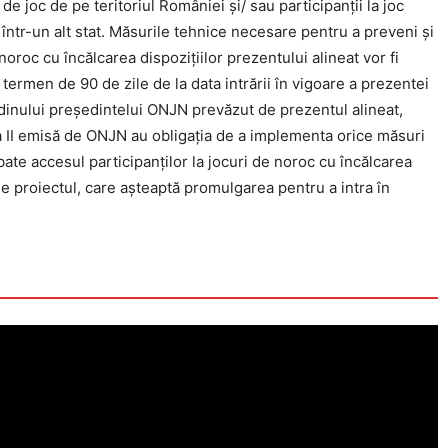
de joc de pe teritoriul României şi/ sau participanţii la joc
într-un alt stat. Măsurile tehnice necesare pentru a preveni şi
noroc cu încălcarea dispoziţiilor prezentului alineat vor fi
 termen de 90 de zile de la data intrării în vigoare a prezentei
inului preşedintelui ONJN prevăzut de prezentul alineat,
sa II emisă de ONJN au obligaţia de a implementa orice măsuri
ate accesul participanţilor la jocuri de noroc cu încălcarea
de proiectul, care aşteaptă promulgarea pentru a intra în
Click pe imagine