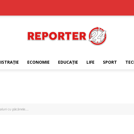
ISTRAŢIE
ECONOMIE
EDUCAŢIE
LIFE
SPORT
TEC
REPORTER24
aluri cu păcănele....