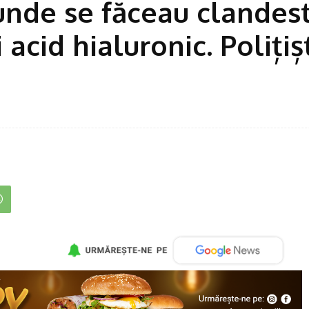
 unde se făceau clandes
 acid hialuronic. Polițiș