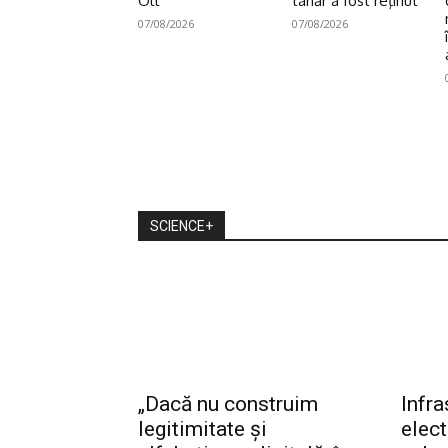
Olt
tânăr a fost reţinut
07/08/2026
07/08/2026
SCIENCE+
„Dacă nu construim
Infra
legitimitate și
elec