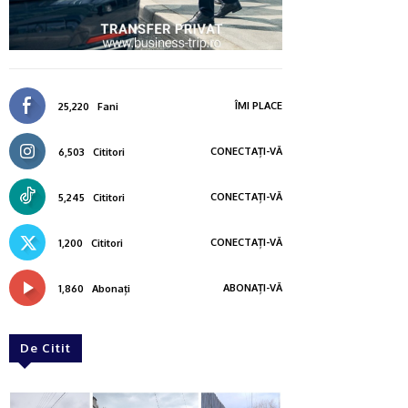
ÎMI PLACE
25,220
Fani
CONECTAȚI-VĂ
6,503
Cititori
CONECTAȚI-VĂ
5,245
Cititori
CONECTAȚI-VĂ
1,200
Cititori
ABONAȚI-VĂ
1,860
Abonați
De Citit