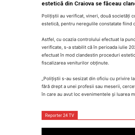
estetică din Craiova se făceau cland
Polițiștii au verificat, vineri, două societăţi
estetică, pentru neregulile constatate fiind 
Astfel, cu ocazia controlului efectuat la pun
verificate, s-a stabilit că în perioada iulie 
efectuat în mod clandestin proceduri estetice
fiscalizarea veniturilor obținute.
„Polițiștii s-au sesizat din oficiu cu privire 
fără drept a unei profesii sau meserii, cercet
în care au avut loc evenimentele și luarea mă
Reporter 24 TV