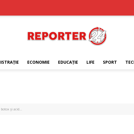
ISTRAŢIE
ECONOMIE
EDUCAŢIE
LIFE
SPORT
TEC
REPORTER24
botox și acid...