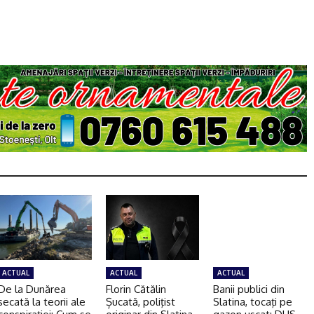
ACTUAL
ACTUAL
ACTUAL
De la Dunărea
Florin Cătălin
Banii publici din
secată la teorii ale
Șucată, poliţist
Slatina, tocaţi pe