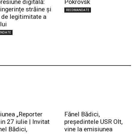
resiune digitală:
Pokrovsk
 ingerințe străine și
RECOMANDATE
 de legitimitate a
lui
ANDATE
iunea „Reporter
Fănel Bădici,
in 27 iulie | Invitat
preşedintele USR Olt,
el Bădici,
vine la emisiunea