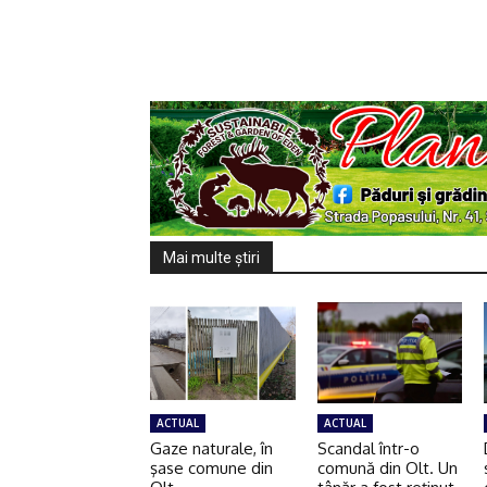
Mai multe ştiri
ACTUAL
ACTUAL
Gaze naturale, în
Scandal într-o
şase comune din
comună din Olt. Un