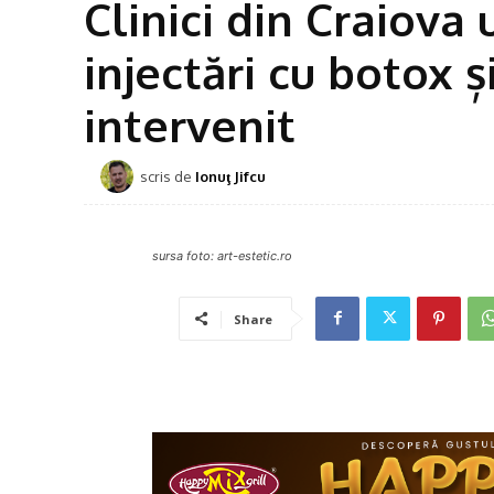
Clinici din Craiova
injectări cu botox și
intervenit
scris de
Ionuţ Jifcu
sursa foto: art-estetic.ro
Share