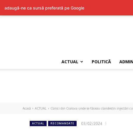
adaugă-ne ca sursă preferată pe Google
ACTUAL
POLITICĂ
ADMIN
Acasă
ACTUAL
Clinici din Craiova unde se făceau clandestin injectări cu 
03/02/2024
ACTUAL
RECOMANDATE