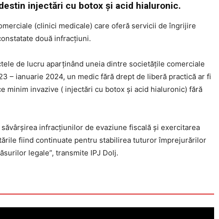
estin injectări cu botox și acid hialuronic.
 comerciale (clinici medicale) care oferă servicii de îngrijire
constatate două infracţiuni.
ctele de lucru aparținând uneia dintre societățile comerciale
2023 – ianuarie 2024, un medic fără drept de liberă practică ar fi
 minim invazive ( injectări cu botox și acid hialuronic) fără
la săvârșirea infracțiunilor de evaziune fiscală și exercitarea
ările fiind continuate pentru stabilirea tuturor împrejurărilor
surilor legale”, transmite IPJ Dolj.