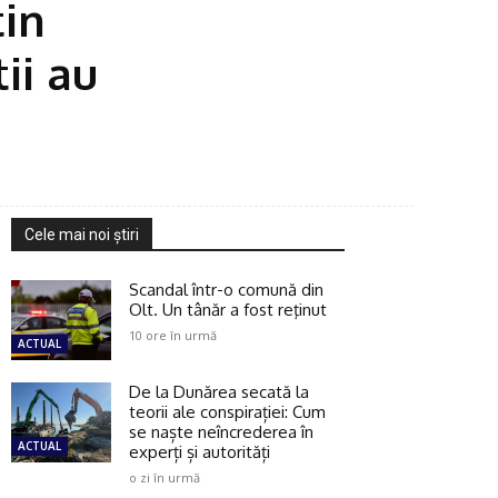
tin
tii au
Cele mai noi ştiri
Scandal într-o comună din
Olt. Un tânăr a fost reţinut
10 ore în urmă
ACTUAL
De la Dunărea secată la
teorii ale conspirației: Cum
se naște neîncrederea în
ACTUAL
experți și autorități
o zi în urmă