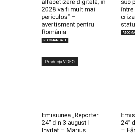
alfabetizare digitală, în
sub p
2028 va fi mult mai
între
periculos” –
criza
avertisment pentru
statu
România
RECOM
RECOMANDATE
Producţii VIDEO
Emisiunea „Reporter
Emis
24“ din 3 august |
24“ d
Invitat – Marius
– Făn