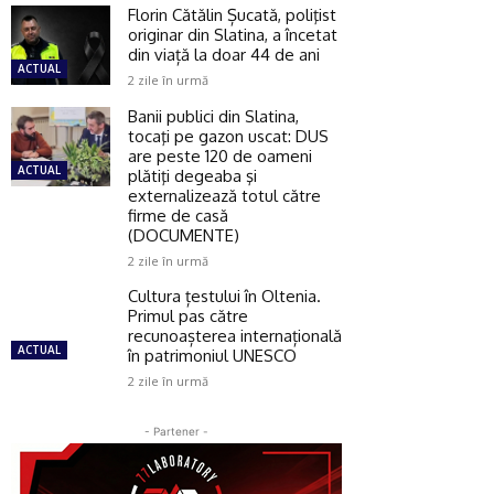
Florin Cătălin Șucată, poliţist
originar din Slatina, a încetat
din viață la doar 44 de ani
ACTUAL
2 zile în urmă
Banii publici din Slatina,
tocaţi pe gazon uscat: DUS
are peste 120 de oameni
ACTUAL
plătiţi degeaba şi
externalizează totul către
firme de casă
(DOCUMENTE)
2 zile în urmă
Cultura țestului în Oltenia.
Primul pas către
recunoașterea internațională
ACTUAL
în patrimoniul UNESCO
2 zile în urmă
- Partener -