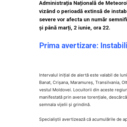
Administrația Națională de Meteorol
vizând o perioadă extinsă de insta
severe vor afecta un număr semnifica
și până marți, 2 iunie, ora 22.
Prima avertizare: Instabi
Intervalul inițial de alertă este valabil de lu
Banat, Crișana, Maramureș, Transilvania, Olt
vestul Moldovei. Locuitorii din aceste regiun
manifestată prin averse torențiale, descărcăr
semnala vijelii și grindină.
Specialiștii avertizează că acumulările de a