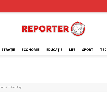
ISTRAŢIE
ECONOMIE
EDUCAŢIE
LIFE
SPORT
TEC
REPORTER24
nunță meteorologii...