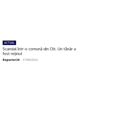
ACTUAL
Scandal într-o comună din Olt. Un tânăr a
fost reţinut
Reporter24
-
07/08/2026