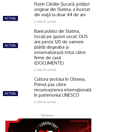
Florin Cătălin Șucată, poliţist
originar din Slatina, a încetat
din viață la doar 44 de ani
ACTUAL
2 zile în urmă
Banii publici din Slatina,
tocaţi pe gazon uscat: DUS
are peste 120 de oameni
ACTUAL
plătiţi degeaba şi
externalizează totul către
firme de casă
(DOCUMENTE)
2 zile în urmă
Cultura țestului în Oltenia.
Primul pas către
recunoașterea internațională
ACTUAL
în patrimoniul UNESCO
3 zile în urmă
- Partener -