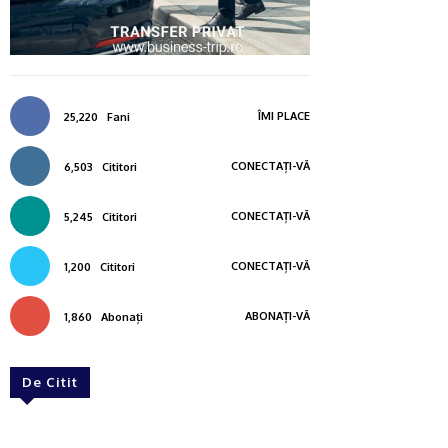
ÎMI PLACE
25,220
Fani
CONECTAȚI-VĂ
6,503
Cititori
CONECTAȚI-VĂ
5,245
Cititori
CONECTAȚI-VĂ
1,200
Cititori
ABONAȚI-VĂ
1,860
Abonați
De Citit