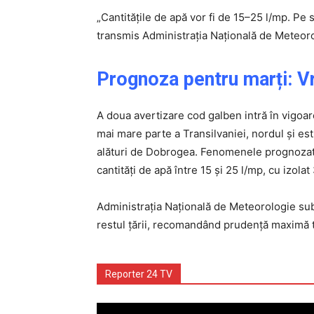
„Cantitățile de apă vor fi de 15–25 l/mp. Pe 
transmis Administrația Națională de Meteoro
Prognoza pentru marți: V
A doua avertizare cod galben intră în vigoare
mai mare parte a Transilvaniei, nordul și es
alături de Dobrogea. Fenomenele prognozate 
cantități de apă între 15 și 25 l/mp, cu izola
Administrația Națională de Meteorologie subli
restul țării, recomandând prudență maximă t
Reporter 24 TV