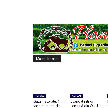
Mai multe ştiri
ACTUAL
ACTUAL
Gaze naturale, în
Scandal într-o
şase comune din
comună din Olt. Un