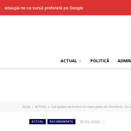
adaugă-ne ca sursă preferată pe Google
ACTUAL
POLITICĂ
ADMIN
Acasă
ACTUAL
Cod galben de furtuni în mare parte din România: Ce a
01/06/2026
ACTUAL
RECOMANDATE