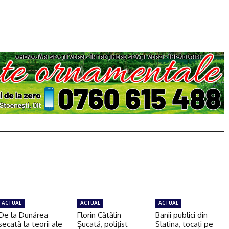
ACTUAL
ACTUAL
ACTUAL
De la Dunărea
Florin Cătălin
Banii publici din
secată la teorii ale
Șucată, poliţist
Slatina, tocaţi pe