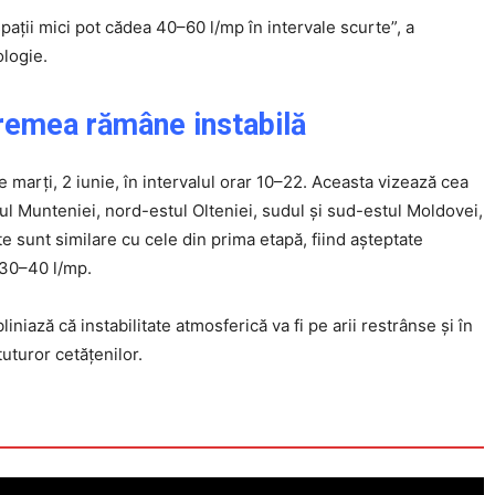
spații mici pot cădea 40–60 l/mp în intervale scurte”, a
logie.
remea rămâne instabilă
 marți, 2 iunie, în intervalul orar 10–22. Aceasta vizează cea
tul Munteniei, nord-estul Olteniei, sudul și sud-estul Moldovei,
sunt similare cu cele din prima etapă, fiind așteptate
t 30–40 l/mp.
niază că instabilitate atmosferică va fi pe arii restrânse și în
uturor cetățenilor.