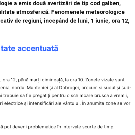
ogie a emis două avertizări de tip cod galben,
bilitate atmosferică. Fenomenele meteorologice
tiv de regiuni, începând de luni, 1 iunie, ora 12,
litate accentuată
ni, ora 12, până marți dimineață, la ora 10. Zonele vizate sunt
Click pe imagine
enia, nordul Munteniei și al Dobrogei, precum și sudul și sud-
i trebuie să fie pregătiți pentru o schimbare bruscă a vremii,
i electrice și intensificări ale vântului. În anumite zone se vor
pă pot deveni problematice în intervale scurte de timp.