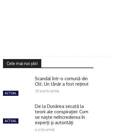
Cele mai noi ştiri
Scandal într-o comună din
Olt. Un tânăr a fost reţinut
15 ore în urmă
ACTUAL
De la Dunărea secată la
teorii ale conspirației: Cum
se naște neîncrederea în
ACTUAL
experți și autorități
o zi în urmă