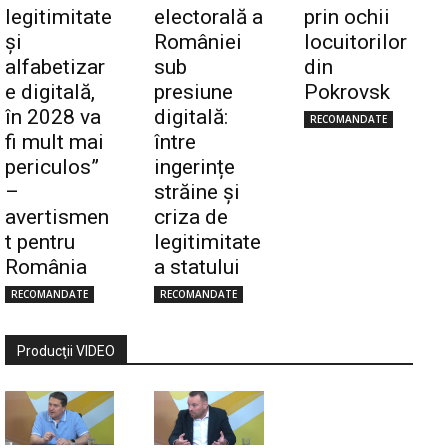
legitimitate
electorală a
prin ochii
și
României
locuitorilor
alfabetizar
sub
din
e digitală,
presiune
Pokrovsk
în 2028 va
digitală:
RECOMANDATE
fi mult mai
între
periculos”
ingerințe
–
străine și
avertismen
criza de
t pentru
legitimitate
România
a statului
RECOMANDATE
RECOMANDATE
Producţii VIDEO