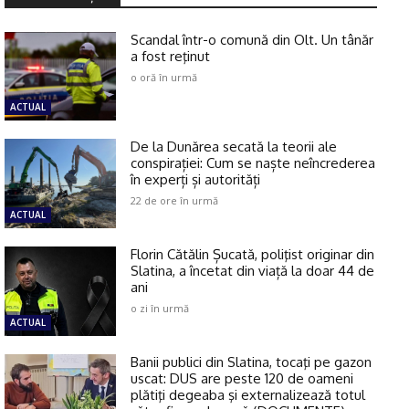
Scandal într-o comună din Olt. Un tânăr
a fost reţinut
o oră în urmă
ACTUAL
De la Dunărea secată la teorii ale
conspirației: Cum se naște neîncrederea
în experți și autorități
22 de ore în urmă
ACTUAL
Florin Cătălin Șucată, poliţist originar din
Slatina, a încetat din viață la doar 44 de
ani
o zi în urmă
ACTUAL
Banii publici din Slatina, tocaţi pe gazon
uscat: DUS are peste 120 de oameni
plătiţi degeaba şi externalizează totul