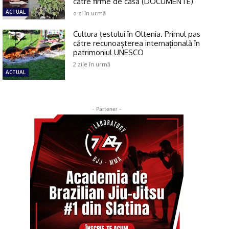
către firme de casă (DOCUMENTE)
ACTUAL
o zi în urmă
Cultura țestului în Oltenia. Primul pas
către recunoașterea internațională în
patrimoniul UNESCO
2 zile în urmă
ACTUAL
- Partener -