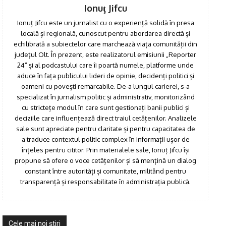
Ionuţ Jifcu
Ionuț Jifcu este un jurnalist cu o experiență solidă în presa
locală și regională, cunoscut pentru abordarea directă și
echilibrată a subiectelor care marchează viața comunității din
județul Olt. În prezent, este realizatorul emisiunii „Reporter
24” și al podcastului care îi poartă numele, platforme unde
aduce în fața publicului lideri de opinie, decidenți politici și
oameni cu povești remarcabile. De-a lungul carierei, s-a
specializat în jurnalism politic și administrativ, monitorizând
cu strictețe modul în care sunt gestionați banii publici și
deciziile care influențează direct traiul cetățenilor. Analizele
sale sunt apreciate pentru claritate și pentru capacitatea de
a traduce contextul politic complex în informații ușor de
înțeles pentru cititor. Prin materialele sale, Ionuț Jifcu își
propune să ofere o voce cetățenilor și să mențină un dialog
constant între autorități și comunitate, militând pentru
transparență și responsabilitate în administrația publică.
Cele mai noi ştiri