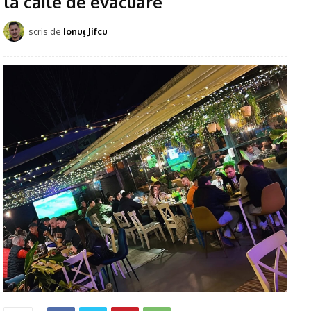
la căile de evacuare
scris de
Ionuţ Jifcu