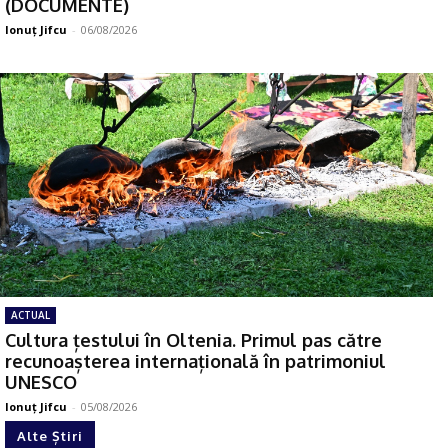
(DOCUMENTE)
Ionuţ Jifcu
-
06/08/2026
ACTUAL
Cultura țestului în Oltenia. Primul pas către
recunoașterea internațională în patrimoniul
UNESCO
Ionuţ Jifcu
-
05/08/2026
Alte Știri