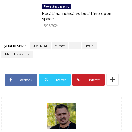
Povesteacasei.ro
Bucătăria închisă vs bucătărie open
space
15/06/2024
ŞTIRI DESPRE:
AMENDA
fumat
ISU
main
Memphis Slatina
Facebook
Twitter
Pinterest