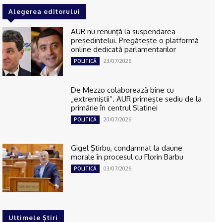
Alegerea editorului
AUR nu renunţă la suspendarea
președintelui. Pregătește o platformă
online dedicată parlamentarilor
23/07/2026
POLITICĂ
De Mezzo colaborează bine cu
„extremiştii“. AUR primește sediu de la
primărie în centrul Slatinei
20/07/2026
POLITICĂ
Gigel Știrbu, condamnat la daune
morale în procesul cu Florin Barbu
03/07/2026
POLITICĂ
Ultimele Știri