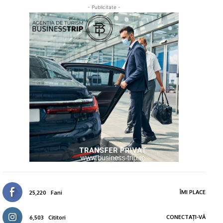
- Publicitate -
ÎMI PLACE
25,220
Fani
CONECTAȚI-VĂ
6,503
Cititori