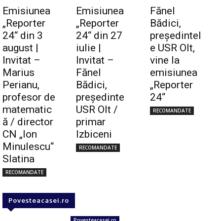
Emisiunea
Emisiunea
Fănel
„Reporter
„Reporter
Bădici,
24“ din 3
24“ din 27
preşedintel
august |
iulie |
e USR Olt,
Invitat –
Invitat –
vine la
Marius
Fănel
emisiunea
Perianu,
Bădici,
„Reporter
profesor de
preşedinte
24“
matematic
USR Olt /
RECOMANDATE
ă / director
primar
CN „Ion
Izbiceni
Minulescu“
RECOMANDATE
Slatina
RECOMANDATE
Povesteacasei.ro
Povesteacasei.ro