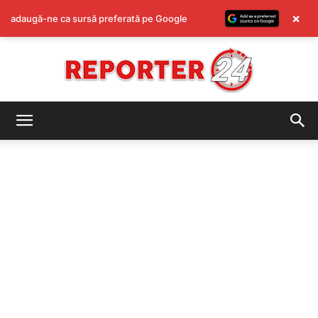
×
adaugă-ne ca sursă preferată pe Google
REPORTER24