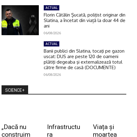
ACTUAL
Florin Cătălin Șucată, poliţist originar din
Slatina, a încetat din viață la doar 44 de
ani
06/08/2026
ACTUAL
Banii publici din Slatina, tocaţi pe gazon
uscat: DUS are peste 120 de oameni
plătiţi degeaba şi externalizează totul
către firme de casă (DOCUMENTE)
06/08/2026
SCIENCE+
„Dacă nu
Infrastructu
Viața și
construim
ra
moartea