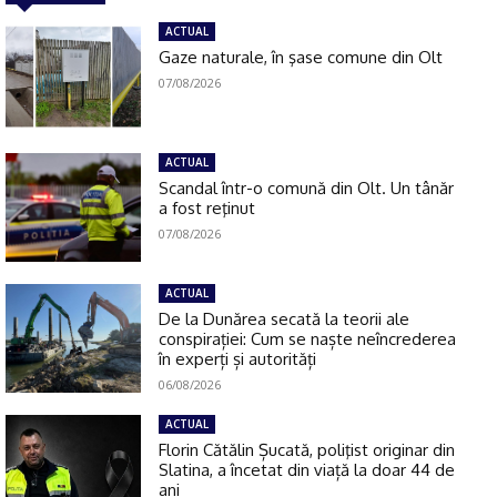
ACTUAL
Gaze naturale, în şase comune din Olt
07/08/2026
ACTUAL
Scandal într-o comună din Olt. Un tânăr
a fost reţinut
07/08/2026
ACTUAL
De la Dunărea secată la teorii ale
conspirației: Cum se naște neîncrederea
în experți și autorități
06/08/2026
ACTUAL
Florin Cătălin Șucată, poliţist originar din
Slatina, a încetat din viață la doar 44 de
ani