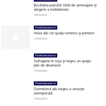
Bucătăria patrată: Ghid de amenajare și
alegere a mobilierului
18/06/2024
Povesteacasei.ro
Holul alb: Un spațiu luminos și primitor
15/06/2024
Click pe imagine
Povesteacasei.ro
Sufragerie în roșu și negru, un spațiu
plin de dinamism
15/06/2024
Povesteacasei.ro
Dormitorul alb-negru, o atracție
atemporală
15/06/2024