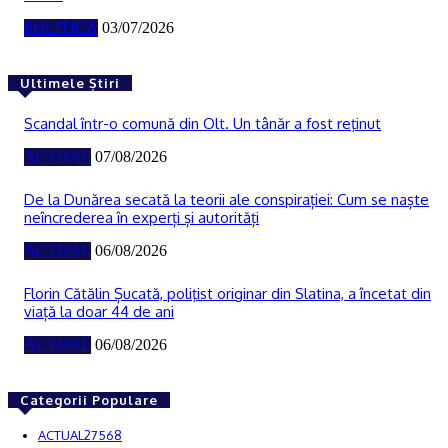
POLITICĂ
03/07/2026
Ultimele Știri
Scandal într-o comună din Olt. Un tânăr a fost reţinut
ACTUAL
07/08/2026
De la Dunărea secată la teorii ale conspirației: Cum se naște
neîncrederea în experți și autorități
ACTUAL
06/08/2026
Florin Cătălin Șucată, poliţist originar din Slatina, a încetat din
viață la doar 44 de ani
ACTUAL
06/08/2026
Categorii Populare
ACTUAL
27568