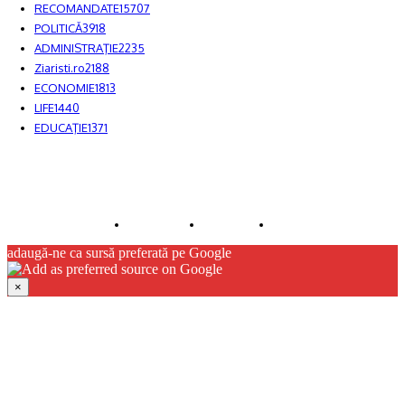
RECOMANDATE
15707
POLITICĂ
3918
ADMINISTRAŢIE
2235
Ziaristi.ro
2188
ECONOMIE
1813
LIFE
1440
EDUCAŢIE
1371
© JFK Media & More SRL. Toate drepturile rezervate.
Despre noi
Publicitate
Contact
adaugă-ne ca sursă preferată pe Google
×