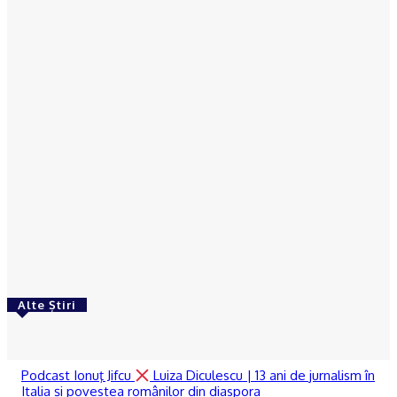
ACTUAL
Scandal într-o comună din Olt. Un tânăr a fost
reţinut
Reporter24
-
07/08/2026
ACTUAL
De la Dunărea secată la teorii ale conspirației:
Cum se naște neîncrederea în experți și autorități
Reporter24
-
06/08/2026
Alte Știri
RECOMANDATE
Podcast Ionuţ Jifcu
Luiza Diculescu | 13 ani de jurnalism în
Italia și povestea românilor din diaspora