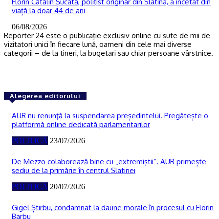
Florin Cătălin Șucată, poliţist originar din Slatina, a încetat din
viață la doar 44 de ani
06/08/2026
Reporter 24 este o publicaţie exclusiv online cu sute de mii de
vizitatori unici în fiecare lună, oameni din cele mai diverse
categorii – de la tineri, la bugetari sau chiar persoane vârstnice.
Alegerea editorului
AUR nu renunţă la suspendarea președintelui. Pregătește o
platformă online dedicată parlamentarilor
POLITICĂ
23/07/2026
De Mezzo colaborează bine cu „extremiştii“. AUR primește
sediu de la primărie în centrul Slatinei
POLITICĂ
20/07/2026
Gigel Știrbu, condamnat la daune morale în procesul cu Florin
Barbu