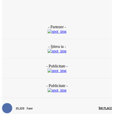
firme de casă (DOCUMENTE)
3 zile în urmă
- Partener -
- Ştirea ta -
- Publicitate -
- Publicitate -
ÎMI PLACE
25,220
Fani