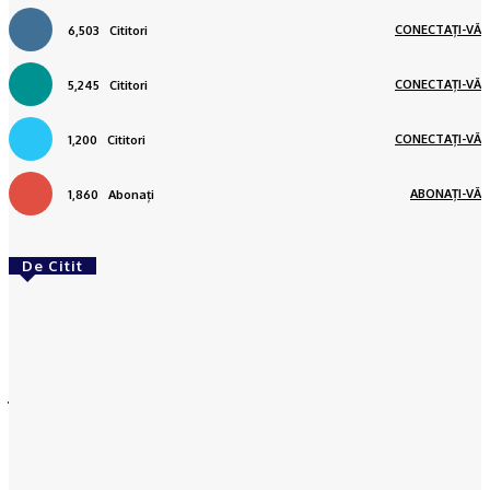
CONECTAȚI-VĂ
6,503
Cititori
CONECTAȚI-VĂ
5,245
Cititori
CONECTAȚI-VĂ
1,200
Cititori
ABONAȚI-VĂ
1,860
Abonați
De Citit
RECOMANDATE
Podcast Ionuţ Jifcu
Luiza Diculescu | 13 ani de
jurnalism în Italia și povestea românilor din
diaspora
Reporter24
-
08/08/2026