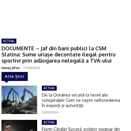
ACTUAL
DOCUMENTE – Jaf din bani publici la CSM
Slatina: Sume uriașe decontate ilegal pentru
sportivi prin adăugarea nelegală a TVA-ului
Ionuţ Jifcu
-
05/08/2026
Alte Știri
ACTUAL
De la Dunărea secată la teorii ale
conspirației: Cum se naște neîncrederea
în experți și autorități
06/08/2026
ACTUAL
Florin Cătălin Șucată, poliţist originar din