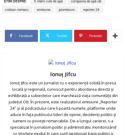
ŞTIRI DESPRE:
5 metri cubi de apă
compania de apă olt
cristian cismaru
emisiune
promisiuni
reporter 24
Facebook
Twitter
Pinterest
Ionuţ Jifcu
Ionuț Jifcu este un jurnalist cu o experiență solidă în presa
locală și regională, cunoscut pentru abordarea directă și
echilibrată a subiectelor care marchează viața comunității din
județul Olt. În prezent, este realizatorul emisiunii „Reporter
Click pe imagine
24” și al podcastului care îi poartă numele, platforme unde
aduce în fața publicului lideri de opinie, decidenți politici și
oameni cu povești remarcabile. De-a lungul carierei, s-a
specializat în jurnalism politic și administrativ, monitorizând
cu strictețe modul în care sunt gestionați banii publici și