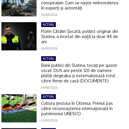
conspirației: Cum se naște neîncrederea
în experți și autorități
06/08/2026
ACTUAL
Florin Cătălin Șucată, poliţist originar din
Slatina, a încetat din viață la doar 44 de
ani
06/08/2026
ACTUAL
Banii publici din Slatina, tocaţi pe gazon
uscat: DUS are peste 120 de oameni
plătiţi degeaba şi externalizează totul
către firme de casă (DOCUMENTE)
06/08/2026
ACTUAL
Cultura țestului în Oltenia. Primul pas
către recunoașterea internațională în
patrimoniul UNESCO
05/08/2026