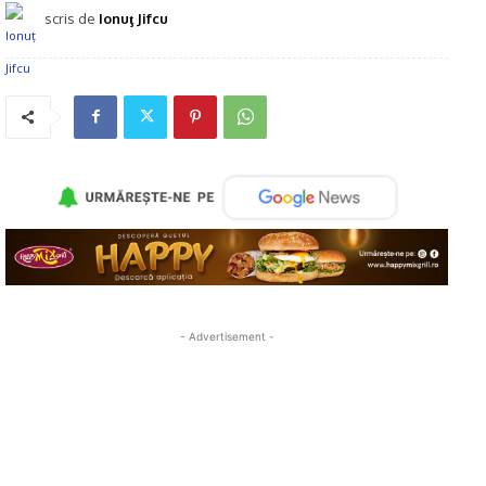
scris de
Ionuţ Jifcu
- Advertisement -