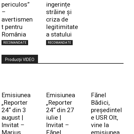
periculos”
ingerințe
–
străine și
avertismen
criza de
t pentru
legitimitate
România
a statului
RECOMANDATE
RECOMANDATE
Producţii VIDEO
Emisiunea
Emisiunea
Fănel
„Reporter
„Reporter
Bădici,
24“ din 3
24“ din 27
preşedintel
august |
iulie |
e USR Olt,
Invitat –
Invitat –
vine la
Marius
Fănel
emisiunea