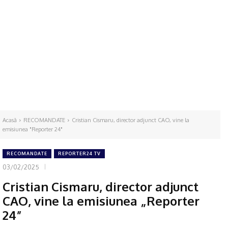
Acasă
RECOMANDATE
Cristian Cismaru, director adjunct CAO, vine la
emisiunea "Reporter 24"
RECOMANDATE
REPORTER24 TV
03/02/2025
Cristian Cismaru, director adjunct
CAO, vine la emisiunea „Reporter
24”