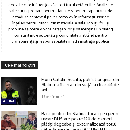
deciziile care influențează direct traiul cetățenilor. Analizele
sale sunt apreciate pentru claritate și pentru capacitatea de
a traduce contextul politic complex în informații ușor de
înțeles pentru cititor. Prin materialele sale, Ionuț Jifcu își
propune să ofere o voce cetățenilor și să mențină un dialog
constant între autorități și comunitate, militând pentru
transparență și responsabilitate în administrația publică.
Cele mai noi ştiri
Florin Cătălin Șucată, poliţist originar din
Slatina, a încetat din viață la doar 44 de
ani
15 ore în urmă
ACTUAL
Banii publici din Slatina, tocaţi pe gazon
uscat: DUS are peste 120 de oameni
plătiţi degeaba şi externalizează totul
către firme de casă (DOCUMENTE)