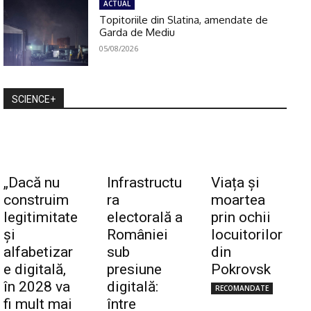
ACTUAL
Topitoriile din Slatina, amendate de
Garda de Mediu
05/08/2026
SCIENCE+
„Dacă nu
Infrastructu
Viața și
construim
ra
moartea
legitimitate
electorală a
prin ochii
și
României
locuitorilor
alfabetizar
sub
din
e digitală,
presiune
Pokrovsk
în 2028 va
digitală:
RECOMANDATE
fi mult mai
între