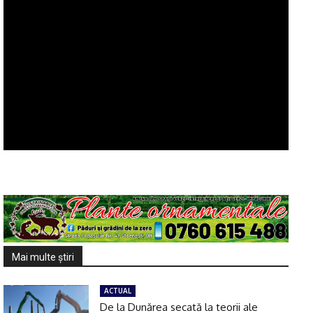
Mai multe ştiri
ACTUAL
De la Dunărea secată la teorii ale