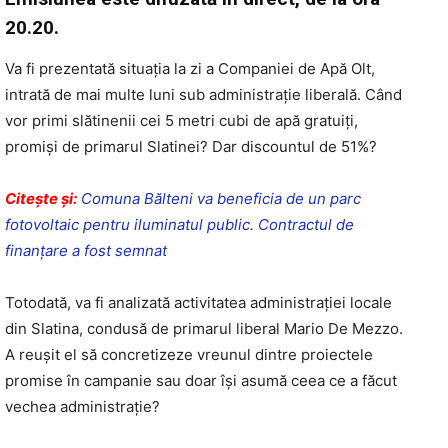
20.20.
Va fi prezentată situaţia la zi a Companiei de Apă Olt,
intrată de mai multe luni sub administraţie liberală. Când
vor primi slătinenii cei 5 metri cubi de apă gratuiţi,
promişi de primarul Slatinei? Dar discountul de 51%?
Citeşte şi:
Comuna Bălteni va beneficia de un parc
fotovoltaic pentru iluminatul public. Contractul de
finanţare a fost semnat
Totodată, va fi analizată activitatea administraţiei locale
din Slatina, condusă de primarul liberal Mario De Mezzo.
A reuşit el să concretizeze vreunul dintre proiectele
promise în campanie sau doar îşi asumă ceea ce a făcut
vechea administraţie?