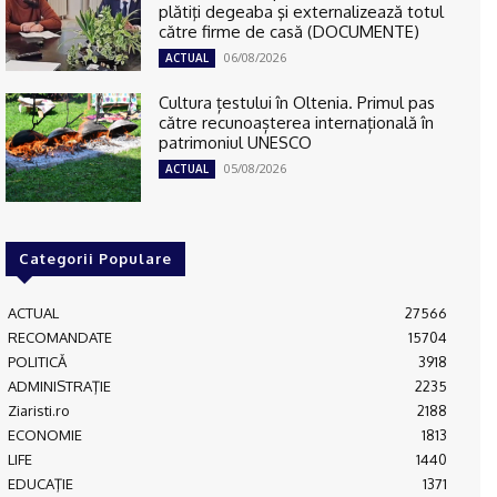
plătiţi degeaba şi externalizează totul
către firme de casă (DOCUMENTE)
06/08/2026
ACTUAL
Cultura țestului în Oltenia. Primul pas
către recunoașterea internațională în
patrimoniul UNESCO
05/08/2026
ACTUAL
Categorii Populare
ACTUAL
27566
RECOMANDATE
15704
POLITICĂ
3918
ADMINISTRAŢIE
2235
Ziaristi.ro
2188
ECONOMIE
1813
LIFE
1440
EDUCAŢIE
1371