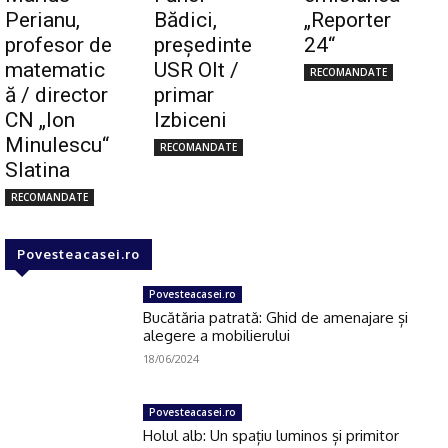
Perianu,
Bădici,
„Reporter
profesor de
preşedinte
24“
matematic
USR Olt /
RECOMANDATE
ă / director
primar
CN „Ion
Izbiceni
Minulescu“
RECOMANDATE
Slatina
RECOMANDATE
Povesteacasei.ro
Povesteacasei.ro
Bucătăria patrată: Ghid de amenajare și
alegere a mobilierului
18/06/2024
Povesteacasei.ro
Holul alb: Un spațiu luminos și primitor