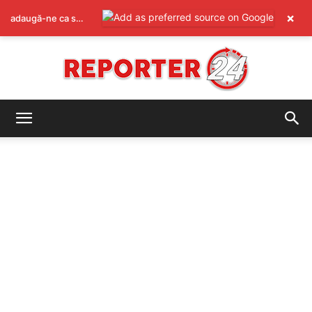
×
adaugă-ne ca sursă preferată pe Google
REPORTER24