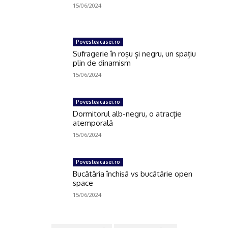
15/06/2024
Povesteacasei.ro
Sufragerie în roșu și negru, un spațiu
plin de dinamism
15/06/2024
Povesteacasei.ro
Dormitorul alb-negru, o atracție
atemporală
15/06/2024
Povesteacasei.ro
Bucătăria închisă vs bucătărie open
space
15/06/2024