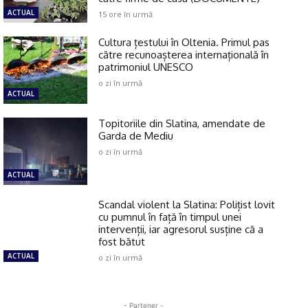
ACTUAL
15 ore în urmă
Cultura țestului în Oltenia. Primul pas
către recunoașterea internațională în
patrimoniul UNESCO
o zi în urmă
ACTUAL
Topitoriile din Slatina, amendate de
Garda de Mediu
o zi în urmă
ACTUAL
Scandal violent la Slatina: Polițist lovit
cu pumnul în față în timpul unei
intervenții, iar agresorul susține că a
fost bătut
ACTUAL
o zi în urmă
- Partener -