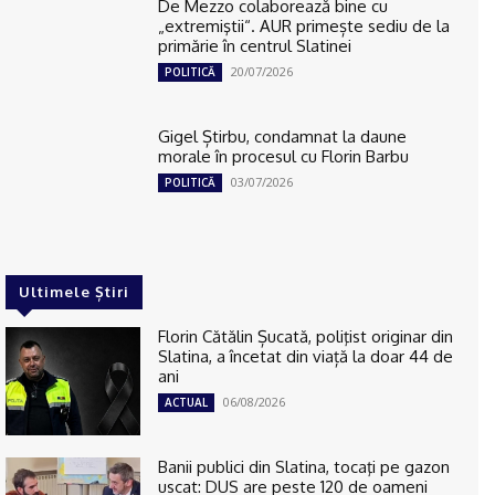
De Mezzo colaborează bine cu
„extremiştii“. AUR primește sediu de la
primărie în centrul Slatinei
20/07/2026
POLITICĂ
Gigel Știrbu, condamnat la daune
morale în procesul cu Florin Barbu
03/07/2026
POLITICĂ
Ultimele Știri
Florin Cătălin Șucată, poliţist originar din
Slatina, a încetat din viață la doar 44 de
ani
06/08/2026
ACTUAL
Banii publici din Slatina, tocaţi pe gazon
uscat: DUS are peste 120 de oameni