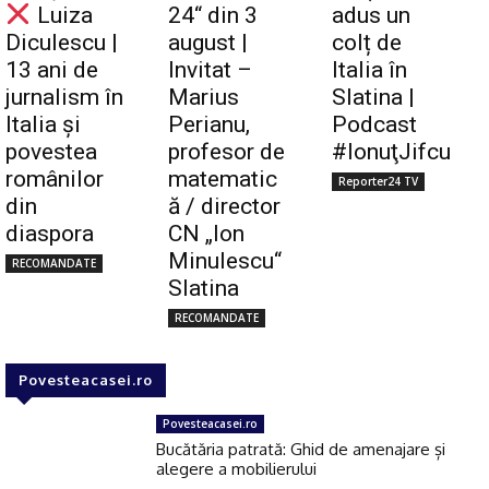
Luiza
24“ din 3
adus un
Diculescu |
august |
colț de
13 ani de
Invitat –
Italia în
jurnalism în
Marius
Slatina |
Italia și
Perianu,
Podcast
povestea
profesor de
#IonuţJifcu
românilor
matematic
Reporter24 TV
din
ă / director
diaspora
CN „Ion
Minulescu“
RECOMANDATE
Slatina
RECOMANDATE
Povesteacasei.ro
Povesteacasei.ro
Bucătăria patrată: Ghid de amenajare și
alegere a mobilierului