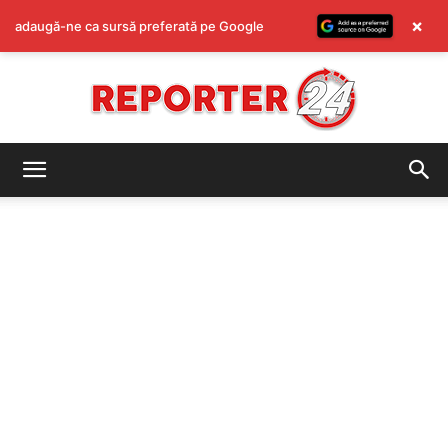
×
adaugă-ne ca sursă preferată pe Google
REPORTER24