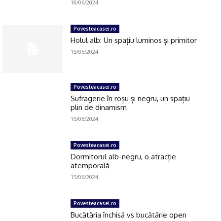
18/06/2024
Povesteacasei.ro
Holul alb: Un spațiu luminos și primitor
15/06/2024
Povesteacasei.ro
Sufragerie în roșu și negru, un spațiu
plin de dinamism
15/06/2024
Povesteacasei.ro
Dormitorul alb-negru, o atracție
atemporală
15/06/2024
Povesteacasei.ro
Bucătăria închisă vs bucătărie open