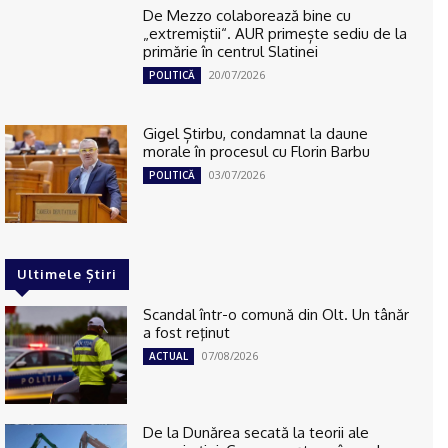
De Mezzo colaborează bine cu
„extremiştii“. AUR primește sediu de la
primărie în centrul Slatinei
20/07/2026
POLITICĂ
Gigel Știrbu, condamnat la daune
morale în procesul cu Florin Barbu
03/07/2026
POLITICĂ
Ultimele Știri
Scandal într-o comună din Olt. Un tânăr
a fost reţinut
07/08/2026
ACTUAL
De la Dunărea secată la teorii ale