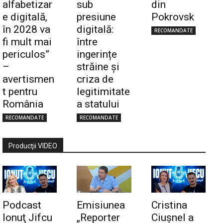
alfabetizar
sub
din
e digitală,
presiune
Pokrovsk
în 2028 va
digitală:
RECOMANDATE
fi mult mai
între
periculos”
ingerințe
–
străine și
avertismen
criza de
t pentru
legitimitate
România
a statului
RECOMANDATE
RECOMANDATE
Producţii VIDEO
Podcast
Emisiunea
Cristina
Ionuţ Jifcu
„Reporter
Ciuşnel a