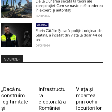
De la Dunărea secată la teorii ale
conspirației: Cum se naște neîncrederea
în experți și autorități
06/08/2026
ACTUAL
Florin Cătălin Șucată, poliţist originar din
Slatina, a încetat din viață la doar 44 de
ani
06/08/2026
SCIENCE+
Click pe imagine
„Dacă nu
Infrastructu
Viața și
construim
ra
moartea
legitimitate
electorală a
prin ochii
și
României
locuitorilor