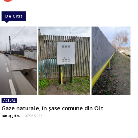
De Citit
ACTUAL
Gaze naturale, în şase comune din Olt
Ionuţ Jifcu
-
07/08/2026