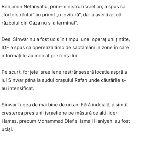
Benjamin Netanyahu, prim-ministrul israelian, a spus că
„forțele răului” au primit „o lovitură”, dar a avertizat că
războiul din Gaza nu s-a terminat”.
Deși Sinwar nu a fost ucis în timpul unei operațiuni țintite,
IDF a spus că operează timp de săptămâni în zone în care
informațiile au indicat prezența lui.
Pe scurt, forțele israeliene restrânseseră locația aspră a
lui Sinwar până la sudul orașului Rafah unde căutările s-
au intensificat.
Sinwar fugea de mai bine de un an. Fără îndoială, a simțit
creșterea presiunii israeliene pe măsură ce alți lideri
Hamas, precum Mohammad Dief și Ismail Haniyeh, au fost
uciși.