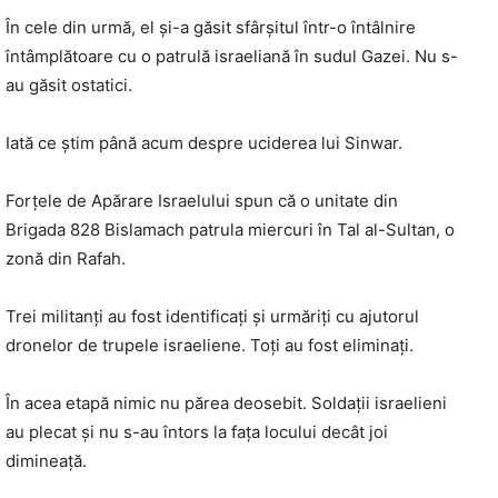
În cele din urmă, el și-a găsit sfârșitul într-o întâlnire
întâmplătoare cu o patrulă israeliană în sudul Gazei. Nu s-
au găsit ostatici.
Iată ce știm până acum despre uciderea lui Sinwar.
Forțele de Apărare Israelului spun că o unitate din
Brigada 828 Bislamach patrula miercuri în Tal al-Sultan, o
zonă din Rafah.
Trei militanți au fost identificați și urmăriți cu ajutorul
dronelor de trupele israeliene. Toți au fost eliminați.
În acea etapă nimic nu părea deosebit. Soldații israelieni
au plecat și nu s-au întors la fața locului decât joi
dimineață.