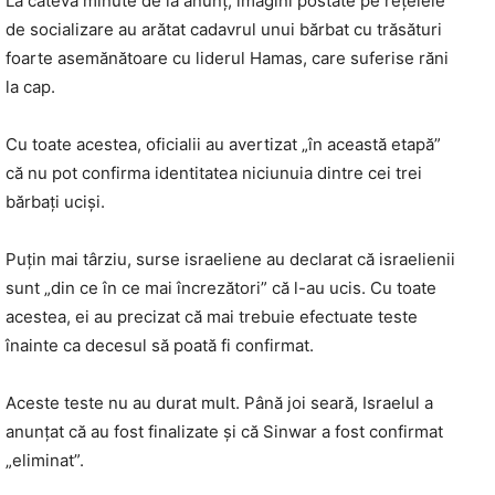
La câteva minute de la anunț, imagini postate pe rețelele
de socializare au arătat cadavrul unui bărbat cu trăsături
foarte asemănătoare cu liderul Hamas, care suferise răni
la cap.
Cu toate acestea, oficialii au avertizat „în această etapă”
că nu pot confirma identitatea niciunuia dintre cei trei
bărbați uciși.
Puțin mai târziu, surse israeliene au declarat că israelienii
sunt „din ce în ce mai încrezători” că l-au ucis. Cu toate
acestea, ei au precizat că mai trebuie efectuate teste
înainte ca decesul să poată fi confirmat.
Aceste teste nu au durat mult. Până joi seară, Israelul a
anunțat că au fost finalizate și că Sinwar a fost confirmat
„eliminat”.