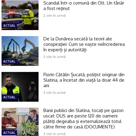
Scandal într-o comună din Olt. Un tânăr
a fost reţinut
2 zile în urmă
ACTUAL
De la Dunărea secată la teorii ale
conspirației: Cum se naște neîncrederea
în experți și autorități
3 zile în urmă
ACTUAL
Florin Cătălin Șucată, poliţist originar din
Slatina, a încetat din viață la doar 44 de
ani
3 zile în urmă
ACTUAL
Banii publici din Slatina, tocaţi pe gazon
uscat: DUS are peste 120 de oameni
plătiţi degeaba şi externalizează totul
către firme de casă (DOCUMENTE)
ACTUAL
3 zile în urmă