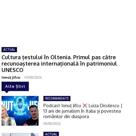
ACTUAL
Cultura țestului în Oltenia. Primul pas către
recunoașterea internațională în patrimoniul
UNESCO
Ionuţ Jifcu
-
05/08/2026
Alte Știri
RECOMANDATE
Podcast Ionuţ Jifcu
Luiza Diculescu |
13 ani de jurnalism în Italia și povestea
românilor din diaspora
08/08/2026
ACTUAL