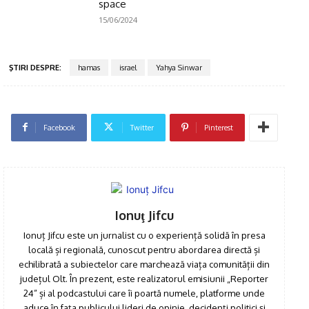
space
15/06/2024
ŞTIRI DESPRE:
hamas
israel
Yahya Sinwar
Facebook
Twitter
Pinterest
Ionuţ Jifcu
Ionuț Jifcu este un jurnalist cu o experiență solidă în presa
locală și regională, cunoscut pentru abordarea directă și
echilibrată a subiectelor care marchează viața comunității din
județul Olt. În prezent, este realizatorul emisiunii „Reporter
24” și al podcastului care îi poartă numele, platforme unde
aduce în fața publicului lideri de opinie, decidenți politici și