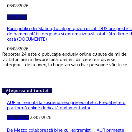
06/08/2026
ACTUAL
Banii publici din Slatina, tocaţi pe gazon uscat: DUS are peste 1
de oameni plătiţi degeaba şi externalizează totul către firme 
casă (DOCUMENTE)
06/08/2026
Reporter 24 este o publicaţie exclusiv online cu sute de mii de
vizitatori unici în fiecare lună, oameni din cele mai diverse
categorii – de la tineri, la bugetari sau chiar persoane vârstnice.
Alegerea editorului
AUR nu renunţă la suspendarea președintelui. Pregătește o
platformă online dedicată parlamentarilor
POLITICĂ
23/07/2026
De Mezzo colaborează bine cu „extremiştii“. AUR primește