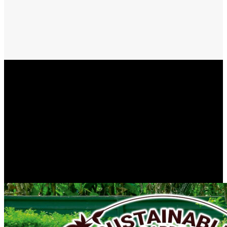
mici merg cu o crenguța înmugurită de copac sau cu o sorcovă
creata dintr-un baț pe care s-au împletit flori din hârtie colorată.
Reporter 24 TV