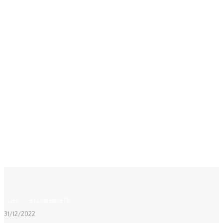
Acasă
LIFE
De ce nu e bine să duci gunoiul, de Anul Nou? Ce...
LIFE
RECOMANDATE
31/12/2022