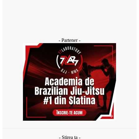
Cultura țestului în Oltenia. Primul pas către recunoașterea
internațională în patrimoniul UNESCO
3 zile în urmă
- Partener -
- Ştirea ta -