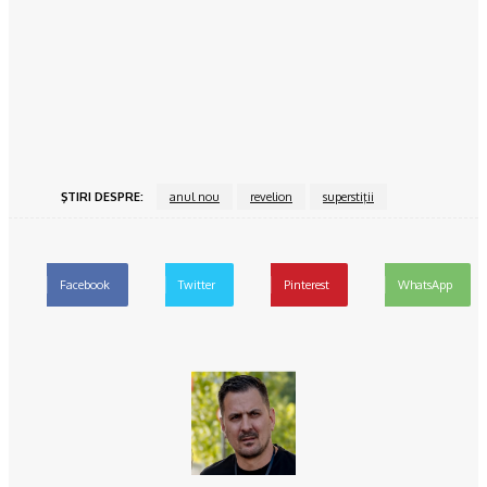
Dormitorul alb-negru, o atracție atemporală
15/06/2024
Povesteacasei.ro
Bucătăria închisă vs bucătărie open space
15/06/2024
ŞTIRI DESPRE:
anul nou
revelion
superstiţii
Facebook
Twitter
Pinterest
WhatsApp