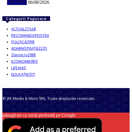
ACTUAL
06/08/2026
Categorii Populare
ACTUAL
27568
RECOMANDATE
15706
POLITICĂ
3918
ADMINISTRAŢIE
2235
Ziaristi.ro
2188
ECONOMIE
1813
LIFE
1440
EDUCAŢIE
1371
© JFK Media & More SRL. Toate drepturile rezervate.
Despre noi
Publicitate
Contact
adaugă-ne ca sursă preferată pe Google