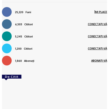
ÎMI PLACE
25,220
Fani
CONECTAȚI-VĂ
6,503
Cititori
CONECTAȚI-VĂ
5,245
Cititori
CONECTAȚI-VĂ
1,200
Cititori
ABONAȚI-VĂ
1,860
Abonați
De Citit
ACTUAL
Gaze naturale, în şase comune din Olt
Ionuţ Jifcu
-
07/08/2026