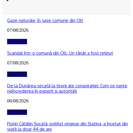
ACTUAL
Gaze naturale, în şase comune din Olt
07/08/2026
ACTUAL
Scandal într-o comună din Olt. Un tânăr a fost reţinut
07/08/2026
ACTUAL
De la Dunărea secată la teorii ale conspirației: Cum se naște
neîncrederea în experți și autorități
06/08/2026
ACTUAL
Florin Cătălin Șucată, poliţist originar din Slatina, a încetat din
viață la doar 44 de ani