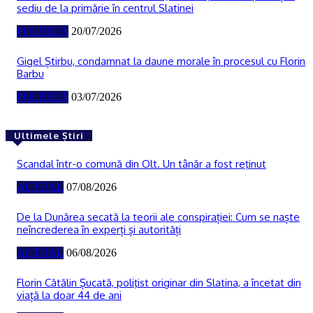
sediu de la primărie în centrul Slatinei
POLITICĂ
20/07/2026
Gigel Știrbu, condamnat la daune morale în procesul cu Florin
Barbu
POLITICĂ
03/07/2026
Ultimele Știri
Scandal într-o comună din Olt. Un tânăr a fost reţinut
ACTUAL
07/08/2026
De la Dunărea secată la teorii ale conspirației: Cum se naște
neîncrederea în experți și autorități
ACTUAL
06/08/2026
Florin Cătălin Șucată, poliţist originar din Slatina, a încetat din
viață la doar 44 de ani