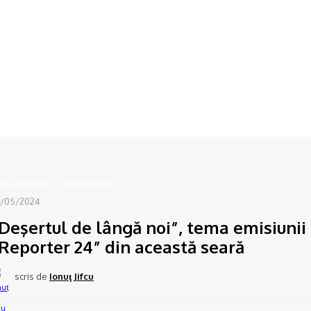
asă
RECOMANDATE
"Deşertul de lângă noi", tema emisiunii "Reporter 24" din această se
RECOMANDATE
REPORTER24 TV
/05/2024
Deşertul de lângă noi”, tema emisiunii
Reporter 24” din această seară
scris de
Ionuţ Jifcu