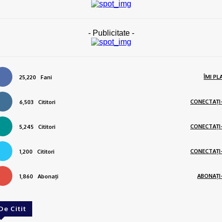
- Publicitate -
ÎMI PL
25,220
Fani
CONECTAȚI
6,503
Cititori
CONECTAȚI
5,245
Cititori
CONECTAȚI
1,200
Cititori
ABONAȚI
1,860
Abonați
De Citit