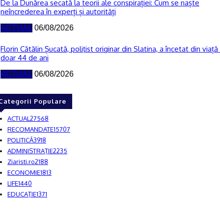
De la Dunărea secată la teorii ale conspirației: Cum se naște
neîncrederea în experți și autorități
ACTUAL
06/08/2026
Florin Cătălin Șucată, poliţist originar din Slatina, a încetat din viață 
doar 44 de ani
ACTUAL
06/08/2026
Categorii Populare
ACTUAL
27568
RECOMANDATE
15707
POLITICĂ
3918
ADMINISTRAŢIE
2235
Ziaristi.ro
2188
ECONOMIE
1813
LIFE
1440
EDUCAŢIE
1371