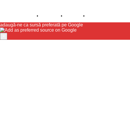
© JFK Media & More SRL. Toate drepturile rezervate.
Despre noi
Publicitate
Contact
adaugă-ne ca sursă preferată pe Google
×