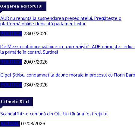
Alegerea editorului
AUR nu renunţă la suspendarea președintelui. Pregătește o
platformă online dedicată parlamentarilor
POLITICĂ
23/07/2026
De Mezzo colaborează bine cu „extremiştii“. AUR primește sediu 
la primărie în centrul Slatinei
POLITICĂ
20/07/2026
Gigel Știrbu, condamnat la daune morale în procesul cu Florin Bar
POLITICĂ
03/07/2026
Ultimele Știri
Scandal într-o comună din Olt. Un tânăr a fost reţinut
ACTUAL
07/08/2026