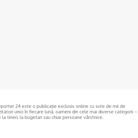
De la Dunărea secată la teorii ale conspirației: Cum se naște
neîncrederea în experți și autorități
06/08/2026
ACTUAL
Florin Cătălin Șucată, poliţist originar din Slatina, a încetat din viață 
doar 44 de ani
06/08/2026
porter 24 este o publicaţie exclusiv online cu sute de mii de
zitatori unici în fiecare lună, oameni din cele mai diverse categorii –
 la tineri, la bugetari sau chiar persoane vârstnice.