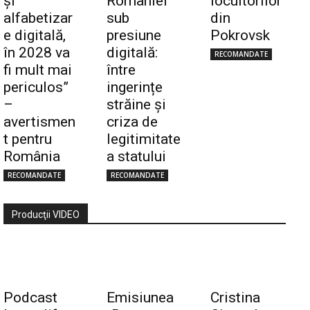
și
României
locuitorilor
alfabetizar
sub
din
e digitală,
presiune
Pokrovsk
în 2028 va
digitală:
RECOMANDATE
fi mult mai
între
periculos”
ingerințe
–
străine și
avertismen
criza de
t pentru
legitimitate
România
a statului
RECOMANDATE
RECOMANDATE
Producţii VIDEO
Podcast
Emisiunea
Cristina