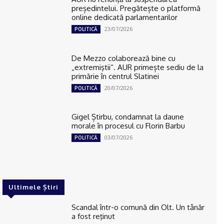
președintelui. Pregătește o platformă
online dedicată parlamentarilor
23/07/2026
POLITICĂ
De Mezzo colaborează bine cu
„extremiştii“. AUR primește sediu de la
primărie în centrul Slatinei
20/07/2026
POLITICĂ
Gigel Știrbu, condamnat la daune
morale în procesul cu Florin Barbu
03/07/2026
POLITICĂ
Ultimele Știri
Scandal într-o comună din Olt. Un tânăr
a fost reţinut