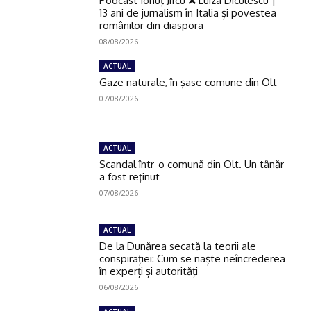
Podcast Ionuţ Jifcu ❌ Luiza Diculescu |
13 ani de jurnalism în Italia și povestea
românilor din diaspora
08/08/2026
ACTUAL
Gaze naturale, în şase comune din Olt
07/08/2026
ACTUAL
Scandal într-o comună din Olt. Un tânăr
a fost reţinut
07/08/2026
ACTUAL
De la Dunărea secată la teorii ale
conspirației: Cum se naște neîncrederea
în experți și autorități
06/08/2026