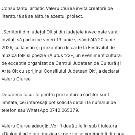
Consultantul artistic Valeru Ciurea invită creatorii de
literatură să se alăture acestui proiect.
„Scriitorii din județul Olt și din județele învecinate sunt
invitați să participe vineri 19 iunie și sâmbătă 20 iunie
2026, cu lansări și prezentări de carte la Festivalul de
muzică folk și poezie «Alutus ’22», un eveniment cultural
de excepție organizat de Centrul Județean de Cultură și
Artă Olt cu sprijinul Consiliului Județean Olt”, a declarat
Valeru Ciurea.
Deoarece locurile pentru prezentarea cărților sunt
limitate, cei interesați pot solicita detalii la numărul de
telefon sau WhatsApp 0742.065379.
Valeru Ciurea adaugă: „Vor fi două zile în sub titulatura
«Dialogul artelor», muzica și poezia se vor împleti din nou