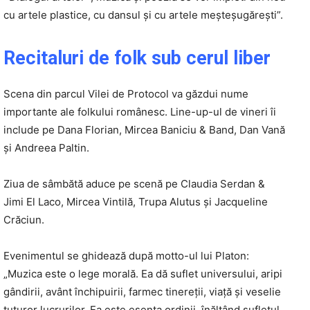
cu artele plastice, cu dansul și cu artele meșteșugărești”.
Recitaluri de folk sub cerul liber
Scena din parcul Vilei de Protocol va găzdui nume
importante ale folkului românesc. Line-up-ul de vineri îi
include pe Dana Florian, Mircea Baniciu & Band, Dan Vană
și Andreea Paltin.
Ziua de sâmbătă aduce pe scenă pe Claudia Serdan &
Jimi El Laco, Mircea Vintilă, Trupa Alutus și Jacqueline
Crăciun.
Evenimentul se ghidează după motto-ul lui Platon:
„Muzica este o lege morală. Ea dă suflet universului, aripi
gândirii, avânt închipuirii, farmec tinereții, viață și veselie
tuturor lucrurilor. Ea este esența ordinii, înălțând sufletul