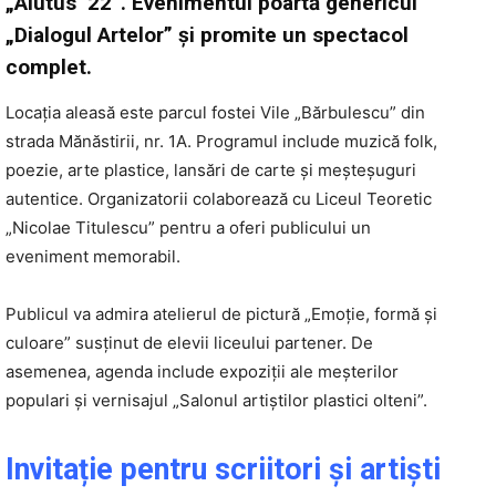
„Alutus ’22”. Evenimentul poartă genericul
„Dialogul Artelor” și promite un spectacol
complet.
Locația aleasă este parcul fostei Vile „Bărbulescu” din
strada Mănăstirii, nr. 1A. Programul include muzică folk,
poezie, arte plastice, lansări de carte și meșteșuguri
autentice. Organizatorii colaborează cu Liceul Teoretic
„Nicolae Titulescu” pentru a oferi publicului un
eveniment memorabil.
Publicul va admira atelierul de pictură „Emoție, formă și
culoare” susținut de elevii liceului partener. De
asemenea, agenda include expoziții ale meșterilor
populari și vernisajul „Salonul artiștilor plastici olteni”.
Invitație pentru scriitori și artiști