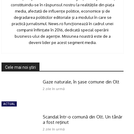
constituindu-se în răspunsul nostru la realităţile din piaţa
media, afectată de influenţe politice, economice şi de
degradarea politicilor editoriale şi a modului în care se
practică jurnalismul. News.ro funcţionează în cadrul unei
companii înfiinţate în 2016, dedicată special operării
business-ului de agenţie. Misiunea noastră este de a
deveni lider pe acest segment media.
Cele mai noi ştiri
Gaze naturale, în şase comune din Olt
2 zile în urmă
ACTUAL
Scandal într-o comună din Olt. Un tânăr
a fost reţinut
2 zile în urmă