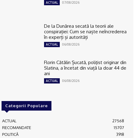
07/08/2026
ACTUAL
De la Dunărea secată la teorii ale
conspirației: Cum se naște neîncrederea
în experți și autorități
06/08/2026
ACTUAL
Florin Cătălin Șucată, poliţist originar din
Slatina, a încetat din viață la doar 44 de
ani
06/08/2026
ACTUAL
Categorii Populare
ACTUAL
27568
RECOMANDATE
15707
POLITICĂ
3918