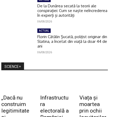
De la Dunărea secată la teorii ale
conspirației: Cum se naște neîncrederea
în experți și autorități
06/08/2026
ACTUAL
Florin Cătălin Șucată, poliţist originar din
Slatina, a încetat din viață la doar 44 de
ani
06/08/2026
SCIENCE+
„Dacă nu
Infrastructu
Viața și
construim
ra
moartea
legitimitate
electorală a
prin ochii