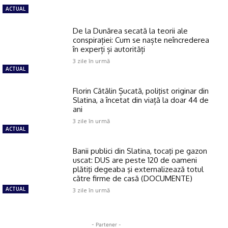
ACTUAL
De la Dunărea secată la teorii ale
conspirației: Cum se naște neîncrederea
în experți și autorități
3 zile în urmă
ACTUAL
Florin Cătălin Șucată, poliţist originar din
Slatina, a încetat din viață la doar 44 de
ani
3 zile în urmă
ACTUAL
Banii publici din Slatina, tocaţi pe gazon
uscat: DUS are peste 120 de oameni
plătiţi degeaba şi externalizează totul
către firme de casă (DOCUMENTE)
ACTUAL
3 zile în urmă
- Partener -