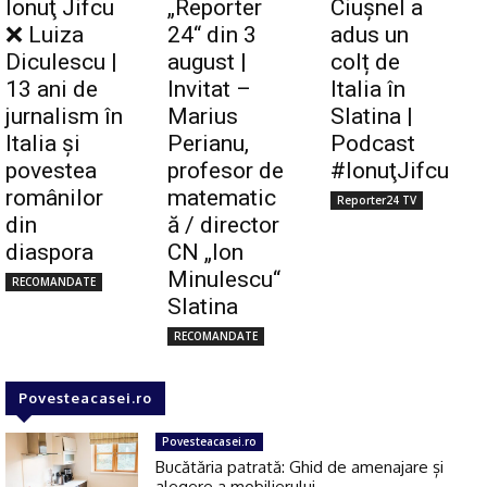
Ionuţ Jifcu
„Reporter
Ciuşnel a
❌ Luiza
24“ din 3
adus un
Diculescu |
august |
colț de
13 ani de
Invitat –
Italia în
jurnalism în
Marius
Slatina |
Italia și
Perianu,
Podcast
povestea
profesor de
#IonuţJifcu
românilor
matematic
Reporter24 TV
din
ă / director
diaspora
CN „Ion
Minulescu“
RECOMANDATE
Slatina
RECOMANDATE
Povesteacasei.ro
Povesteacasei.ro
Bucătăria patrată: Ghid de amenajare și
alegere a mobilierului