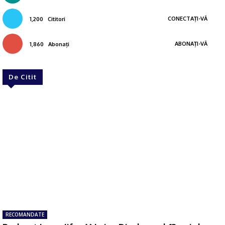
CONECTAȚI-VĂ
1,200
Cititori
ABONAȚI-VĂ
1,860
Abonați
De Citit
RECOMANDATE