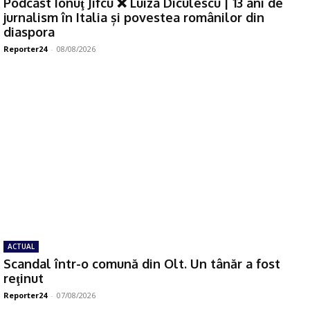
Podcast Ionuţ Jifcu ❌ Luiza Diculescu | 13 ani de
jurnalism în Italia și povestea românilor din
diaspora
Reporter24
-
08/08/2026
ACTUAL
Scandal într-o comună din Olt. Un tânăr a fost
reţinut
Reporter24
-
07/08/2026