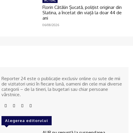
ACTUAL
Florin Cătălin Șucată, poliţist originar din
Slatina, a încetat din viață la doar 44 de
ani
06/08/2026
Reporter 24 este o publicaţie exclusiv online cu sute de mii
de vizitatori unici în fiecare lună, oameni din cele mai diverse
categorii – de la tineri, la bugetari sau chiar persoane
vârstnice.
Alegerea editorului
AUR nu renunţă la suspendarea