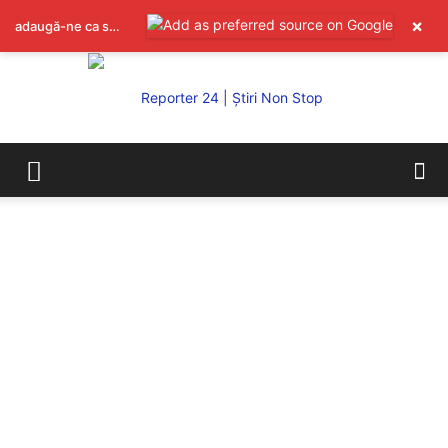
×
adaugă-ne ca sursă preferată pe Google
REPORTER24