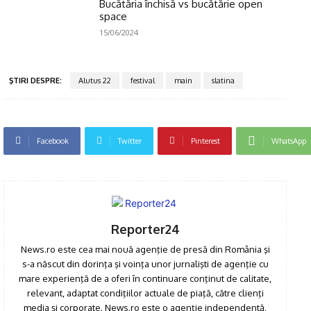
Bucătăria închisă vs bucătărie open
space
15/06/2024
ŞTIRI DESPRE:
Alutus 22
festival
main
slatina
Facebook
Twitter
Pinterest
WhatsApp
Reporter24
News.ro este cea mai nouă agenţie de presă din România şi
s-a născut din dorinţa şi voinţa unor jurnalişti de agenţie cu
mare experienţă de a oferi în continuare conţinut de calitate,
relevant, adaptat condiţiilor actuale de piaţă, către clienţi
media şi corporate. News.ro este o agenţie independentă,