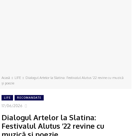
Acasă
LIFE
Dialogul Artelor la Slatina: Festivalul Alutus ’22 revine cu muzică
și poezie
LIFE
RECOMANDATE
17/06/2026
Dialogul Artelor la Slatina:
Festivalul Alutus ’22 revine cu
muzică și poezie