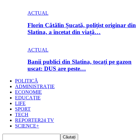
ACTUAL
Florin Cătălin Șucată, poliţist originar din
Slatina, a încetat din viață…
ACTUAL
Banii publici din Slatina, tocaţi pe gazon
uscat: DUS are peste…
POLITICĂ
ADMINISTRAŢIE
ECONOMIE
EDUCAŢIE
LIFE
SPORT
TECH
REPORTER24 TV
SCIENCE+