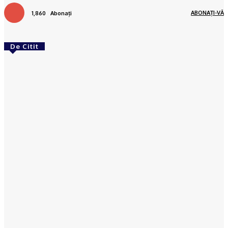
ABONAȚI-VĂ
1,860
Abonați
De Citit
ACTUAL
Gaze naturale, în şase comune din Olt
Ionuţ Jifcu
-
07/08/2026
ACTUAL
Banii publici din Slatina, tocaţi pe gazon uscat:
DUS are peste 120 de oameni plătiţi degeaba şi
externalizează totul către firme de casă
(DOCUMENTE)
Ionuţ Jifcu
-
06/08/2026