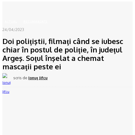
Acasă
ACTUAL
Doi poliţiştii, filmaţi când se iubesc chiar în postul de poliţie, în...
ACTUAL
RECOMANDATE
24/04/2023
Doi poliţiştii, filmaţi când se iubesc
chiar în postul de poliţie, în judeţul
Argeş. Soţul înşelat a chemat
mascaţii peste ei
scris de
Ionuţ Jifcu