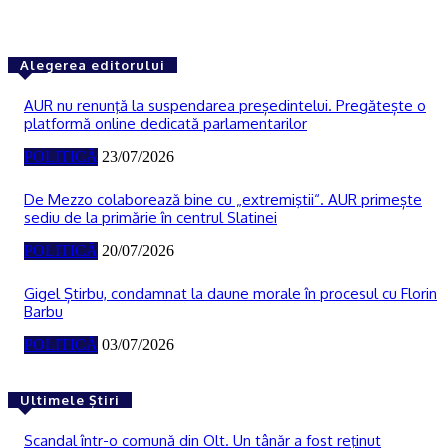
Alegerea editorului
AUR nu renunţă la suspendarea președintelui. Pregătește o
platformă online dedicată parlamentarilor
POLITICĂ
23/07/2026
De Mezzo colaborează bine cu „extremiştii“. AUR primește
sediu de la primărie în centrul Slatinei
POLITICĂ
20/07/2026
Gigel Știrbu, condamnat la daune morale în procesul cu Florin
Barbu
POLITICĂ
03/07/2026
Ultimele Știri
Scandal într-o comună din Olt. Un tânăr a fost reţinut