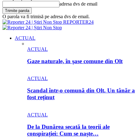
adresa dvs de email
O parola va fi trimisă pe adresa dvs de email.
REPORTER24
ACTUAL
ACTUAL
Gaze naturale, în şase comune din Olt
ACTUAL
Scandal într-o comună din Olt. Un tânăr a
fost reţinut
ACTUAL
De la Dunărea secată la teorii ale
conspirației: Cum se naște…