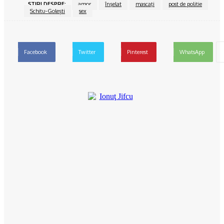
ŞTIRI DESPRE:
amor
înşelat
mascaţi
post de politie
Schitu-Golești
sex
Facebook
Twitter
Pinterest
WhatsApp
Ionuţ Jifcu
Ionuț Jifcu este un jurnalist cu o experiență solidă în presa
locală și regională, cunoscut pentru abordarea directă și
echilibrată a subiectelor care marchează viața comunității din
județul Olt. În prezent, este realizatorul emisiunii „Reporter 24”
și al podcastului care îi poartă numele, platforme unde aduce în
fața publicului lideri de opinie, decidenți politici și oameni cu
povești remarcabile. De-a lungul carierei, s-a specializat în
jurnalism politic și administrativ, monitorizând cu strictețe modul