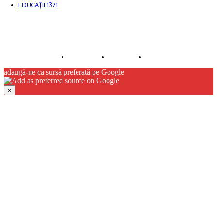
EDUCAŢIE
1371
© JFK Media & More SRL. Toate drepturile rezervate.
Despre noi
Publicitate
Contact
adaugă-ne ca sursă preferată pe Google
×