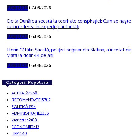
ACTUAL
07/08/2026
De la Dunărea secată la teorii ale conspirației: Cum se naște
neîncrederea în experți și autorități
ACTUAL
06/08/2026
Florin Cătălin Șucată, poliţist originar din Slatina, a încetat din
viață la doar 44 de ani
ACTUAL
06/08/2026
Categorii Populare
ACTUAL
27568
RECOMANDATE
15707
POLITICĂ
3918
ADMINISTRAŢIE
2235
Ziaristi.ro
2188
ECONOMIE
1813
LIFE
1440