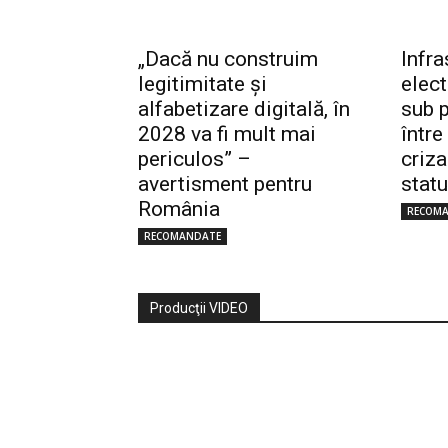
„Dacă nu construim
Infra
legitimitate și
elec
alfabetizare digitală, în
sub p
2028 va fi mult mai
între
periculos” –
criza
avertisment pentru
statu
România
RECOM
RECOMANDATE
Producţii VIDEO