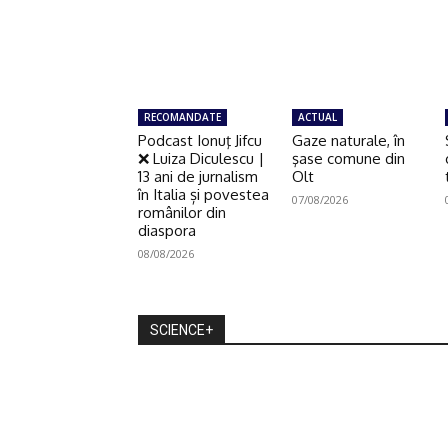
RECOMANDATE
ACTUAL
Podcast Ionuţ Jifcu
Gaze naturale, în
❌ Luiza Diculescu |
şase comune din
13 ani de jurnalism
Olt
în Italia și povestea
07/08/2026
românilor din
diaspora
08/08/2026
SCIENCE+