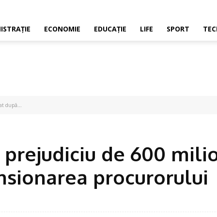
ISTRAŢIE
ECONOMIE
EDUCAŢIE
LIFE
SPORT
TEC
at după...
 prejudiciu de 600 mili
nsionarea procurorului