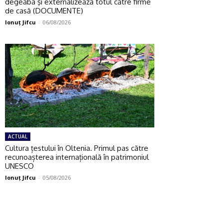
degeaba şi externalizează totul către firme
de casă (DOCUMENTE)
Ionuţ Jifcu
-
06/08/2026
ACTUAL
Cultura țestului în Oltenia. Primul pas către
recunoașterea internațională în patrimoniul
UNESCO
Ionuţ Jifcu
-
05/08/2026