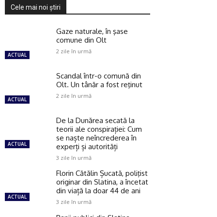
Cele mai noi ştiri
Gaze naturale, în şase
comune din Olt
2 zile în urmă
ACTUAL
Scandal într-o comună din
Olt. Un tânăr a fost reţinut
2 zile în urmă
ACTUAL
De la Dunărea secată la
teorii ale conspirației: Cum
se naște neîncrederea în
ACTUAL
experți și autorități
3 zile în urmă
Florin Cătălin Șucată, poliţist
originar din Slatina, a încetat
din viață la doar 44 de ani
ACTUAL
3 zile în urmă