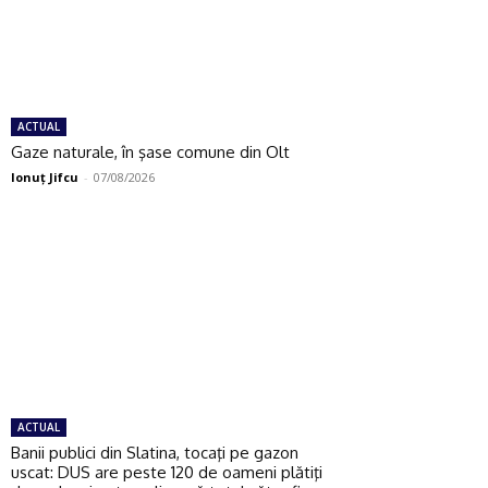
ACTUAL
Gaze naturale, în şase comune din Olt
Ionuţ Jifcu
-
07/08/2026
ACTUAL
Banii publici din Slatina, tocaţi pe gazon
uscat: DUS are peste 120 de oameni plătiţi