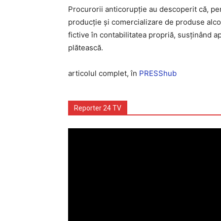
Procurorii anticorupție au descoperit că, pent
producție și comercializare de produse alcoo
fictive în contabilitatea propriă, susținând a
plătească.
articolul complet, în
PRESShub
Reporter 24 TV