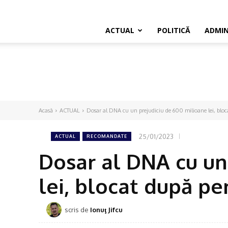
ACTUAL
POLITICĂ
ADMIN
Acasă
ACTUAL
Dosar al DNA cu un prejudiciu de 600 milioane lei, bloc
25/01/2023
ACTUAL
RECOMANDATE
Dosar al DNA cu un
lei, blocat după pe
scris de
Ionuţ Jifcu