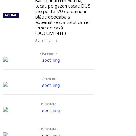
Banii publici din Slatina,
tocaţi pe gazon uscat: DUS
are peste 120 de oameni
ACTUAL
plătiţi degeaba şi
externalizează totul către
firme de casă
(DOCUMENTE)
3 zile în urmă
- Partener -
- Ştirea ta -
- Publicitate -
- Publicitate -