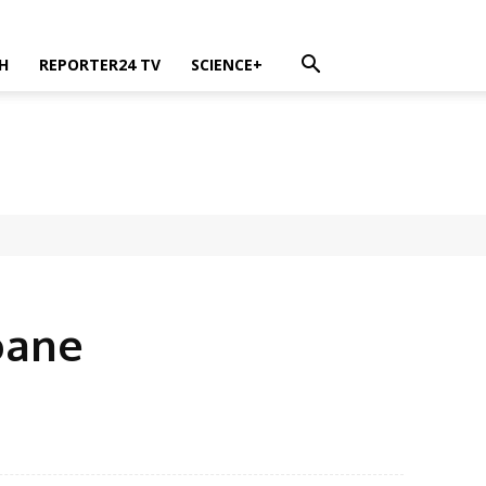
H
REPORTER24 TV
SCIENCE+
oane