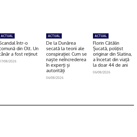
ACTUAL
ACTUAL
ACTUAL
Scandal într-o
De la Dunărea
Florin Cătălin
comună din Olt. Un
secată la teorii ale
Șucată, poliţist
tânăr a fost reţinut
conspirației: Cum se
originar din Slatina,
naște neîncrederea
a încetat din viață
07/08/2026
în experți și
la doar 44 de ani
autorități
06/08/2026
06/08/2026