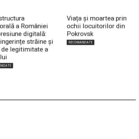
structura
Viața și moartea prin
torală a României
ochii locuitorilor din
resiune digitală:
Pokrovsk
 ingerințe străine și
RECOMANDATE
 de legitimitate a
lui
ANDATE