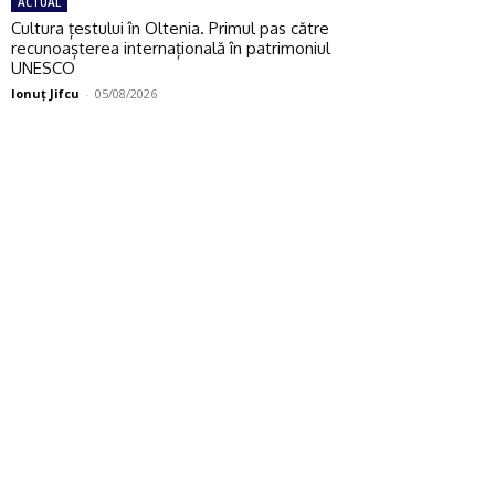
ACTUAL
Cultura țestului în Oltenia. Primul pas către
recunoașterea internațională în patrimoniul
UNESCO
Ionuţ Jifcu
-
05/08/2026