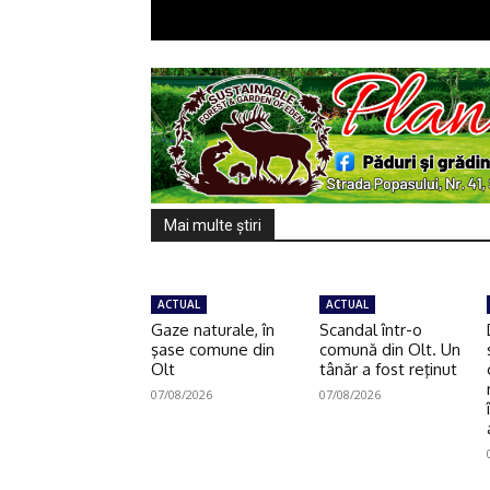
Mai multe ştiri
ACTUAL
ACTUAL
Gaze naturale, în
Scandal într-o
şase comune din
comună din Olt. Un
Olt
tânăr a fost reţinut
07/08/2026
07/08/2026