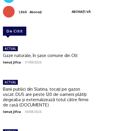
ABONAȚI-VĂ
1,860
Abonați
De Citit
ACTUAL
Gaze naturale, în şase comune din Olt
Ionuţ Jifcu
-
07/08/2026
ACTUAL
Banii publici din Slatina, tocaţi pe gazon
uscat: DUS are peste 120 de oameni plătiţi
degeaba şi externalizează totul către firme
de casă (DOCUMENTE)
Ionuţ Jifcu
-
06/08/2026