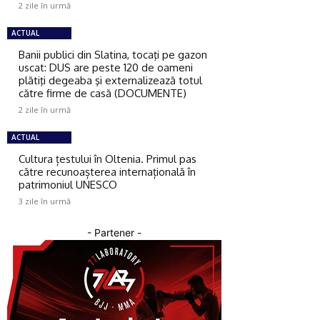
2 zile în urmă
ACTUAL
Banii publici din Slatina, tocaţi pe gazon
uscat: DUS are peste 120 de oameni
plătiţi degeaba şi externalizează totul
către firme de casă (DOCUMENTE)
2 zile în urmă
ACTUAL
Cultura țestului în Oltenia. Primul pas
către recunoașterea internațională în
patrimoniul UNESCO
3 zile în urmă
- Partener -