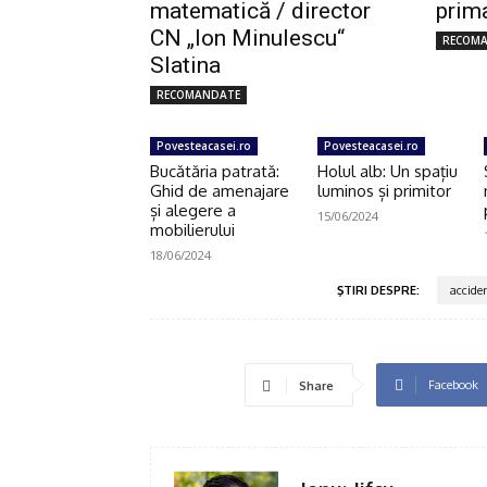
matematică / director
prima
CN „Ion Minulescu“
RECOM
Slatina
RECOMANDATE
Povesteacasei.ro
Povesteacasei.ro
Bucătăria patrată:
Holul alb: Un spațiu
Ghid de amenajare
luminos și primitor
și alegere a
15/06/2024
mobilierului
18/06/2024
ŞTIRI DESPRE:
accide
Facebook
Share