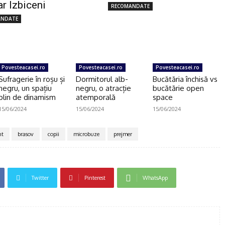
r Izbiceni
RECOMANDATE
ANDATE
Povesteacasei.ro
Povesteacasei.ro
Povesteacasei.ro
Sufragerie în roșu și
Dormitorul alb-
Bucătăria închisă vs
negru, un spațiu
negru, o atracție
bucătărie open
plin de dinamism
atemporală
space
15/06/2024
15/06/2024
15/06/2024
nt
brasov
copii
microbuze
prejmer
Twitter
Pinterest
WhatsApp