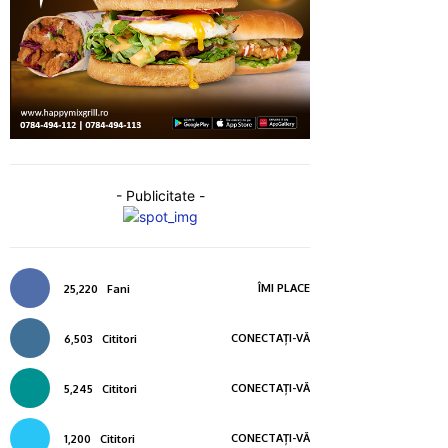
- Publicitate -
ÎMI PLACE
25,220
Fani
CONECTAȚI-VĂ
6,503
Cititori
CONECTAȚI-VĂ
5,245
Cititori
CONECTAȚI-VĂ
1,200
Cititori