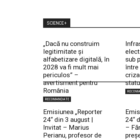
SCIENCE+
„Dacă nu construim
Infra
legitimitate și
elec
alfabetizare digitală, în
sub p
2028 va fi mult mai
între
periculos” –
criza
avertisment pentru
statu
România
RECOM
RECOMANDATE
Emisiunea „Reporter
Emis
24“ din 3 august |
24“ d
Invitat – Marius
– Făn
Perianu, profesor de
preşe