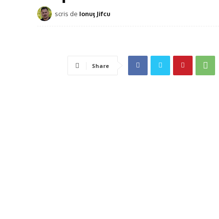
scris de
Ionuţ Jifcu
Share