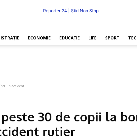
ISTRAŢIE
ECONOMIE
EDUCAŢIE
LIFE
SPORT
TEC
REPORTER24
ntr-un accident...
peste 30 de copii la bo
ccident rutier