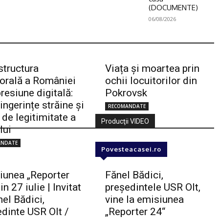
(DOCUMENTE)
06/08/2026
structura
Viața și moartea prin
torală a României
ochii locuitorilor din
resiune digitală:
Pokrovsk
 ingerințe străine și
RECOMANDATE
 de legitimitate a
Producţii VIDEO
lui
ANDATE
Povesteacasei.ro
iunea „Reporter
Fănel Bădici,
in 27 iulie | Invitat
preşedintele USR Olt,
el Bădici,
vine la emisiunea
dinte USR Olt /
„Reporter 24“