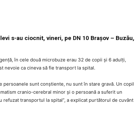
vi s-au ciocnit, vineri, pe DN 10 Brașov – Buzău,
rgență, în cele două microbuze erau 32 de copii și 6 adulți,
st nevoie ca cineva să fie transport la spital.
e persoanele sunt conștiente, nu sunt în stare gravă. Un copil
umatism cranio-cerebral minor și o persoană a suferit un
refuzat transportul la spital”, a explicat purtătorul de cuvânt