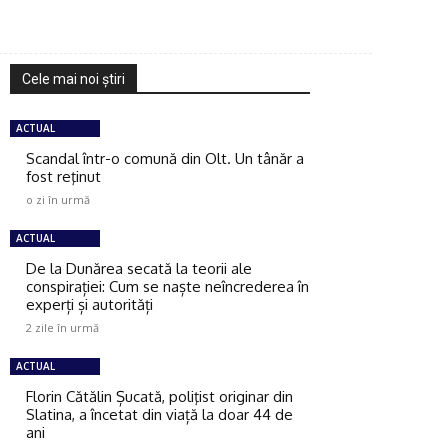
Cele mai noi ştiri
ACTUAL
Scandal într-o comună din Olt. Un tânăr a
fost reţinut
o zi în urmă
ACTUAL
De la Dunărea secată la teorii ale
conspirației: Cum se naște neîncrederea în
experți și autorități
2 zile în urmă
ACTUAL
Florin Cătălin Șucată, poliţist originar din
Slatina, a încetat din viață la doar 44 de
ani