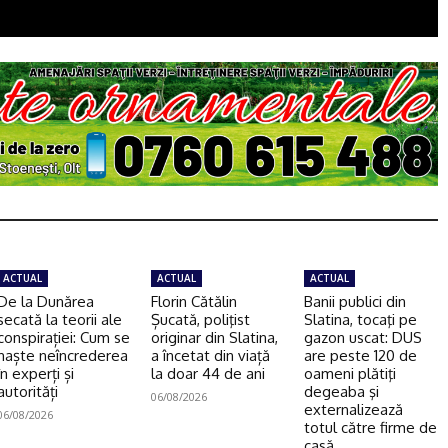
ACTUAL
ACTUAL
ACTUAL
De la Dunărea
Florin Cătălin
Banii publici din
secată la teorii ale
Șucată, poliţist
Slatina, tocaţi pe
conspirației: Cum se
originar din Slatina,
gazon uscat: DUS
naște neîncrederea
a încetat din viață
are peste 120 de
în experți și
la doar 44 de ani
oameni plătiţi
autorități
degeaba şi
06/08/2026
externalizează
06/08/2026
totul către firme de
casă