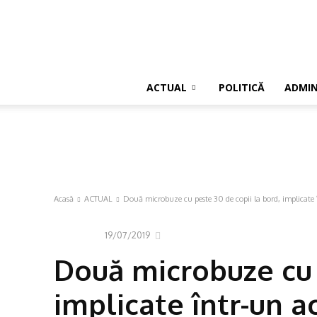
ACTUAL
POLITICĂ
ADMIN
Acasă
ACTUAL
Două microbuze cu peste 30 de copii la bord, implicate î
19/07/2019
ACTUAL
Două microbuze cu 
implicate într-un a