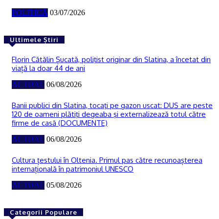
POLITICĂ
03/07/2026
Ultimele Știri
Florin Cătălin Șucată, poliţist originar din Slatina, a încetat din
viață la doar 44 de ani
ACTUAL
06/08/2026
Banii publici din Slatina, tocaţi pe gazon uscat: DUS are peste
120 de oameni plătiţi degeaba şi externalizează totul către
firme de casă (DOCUMENTE)
ACTUAL
06/08/2026
Cultura țestului în Oltenia. Primul pas către recunoașterea
internațională în patrimoniul UNESCO
ACTUAL
05/08/2026
Categorii Populare