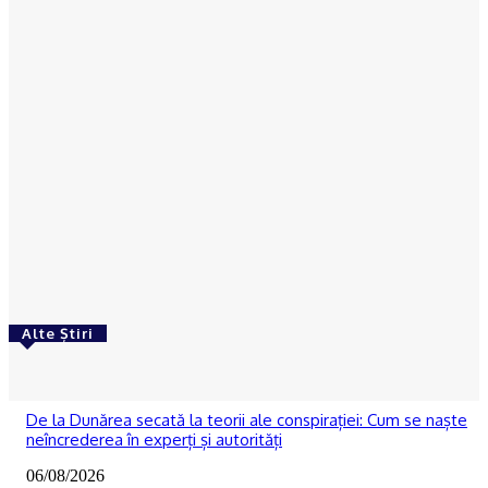
recunoașterea internațională în patrimoniul
UNESCO
Ionuţ Jifcu
-
05/08/2026
ACTUAL
DOCUMENTE – Jaf din bani publici la CSM Slatina:
Sume uriașe decontate ilegal pentru sportivi prin
adăugarea nelegală a TVA-ului
Ionuţ Jifcu
-
05/08/2026
Alte Știri
ACTUAL
De la Dunărea secată la teorii ale conspirației: Cum se naște
neîncrederea în experți și autorități
06/08/2026