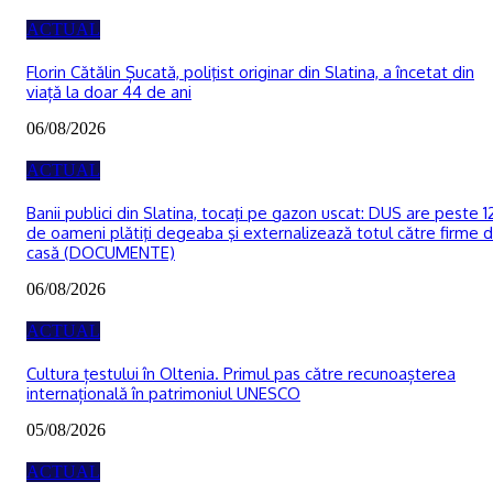
ACTUAL
Florin Cătălin Șucată, poliţist originar din Slatina, a încetat din
viață la doar 44 de ani
06/08/2026
ACTUAL
Banii publici din Slatina, tocaţi pe gazon uscat: DUS are peste 1
de oameni plătiţi degeaba şi externalizează totul către firme 
casă (DOCUMENTE)
06/08/2026
ACTUAL
Cultura țestului în Oltenia. Primul pas către recunoașterea
internațională în patrimoniul UNESCO
05/08/2026
ACTUAL