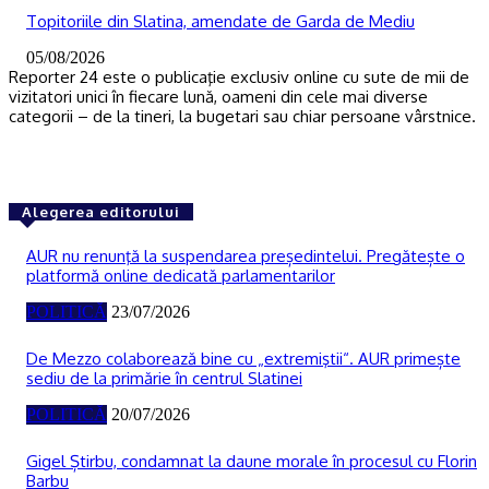
Topitoriile din Slatina, amendate de Garda de Mediu
05/08/2026
Reporter 24 este o publicaţie exclusiv online cu sute de mii de
vizitatori unici în fiecare lună, oameni din cele mai diverse
categorii – de la tineri, la bugetari sau chiar persoane vârstnice.
Alegerea editorului
AUR nu renunţă la suspendarea președintelui. Pregătește o
platformă online dedicată parlamentarilor
POLITICĂ
23/07/2026
De Mezzo colaborează bine cu „extremiştii“. AUR primește
sediu de la primărie în centrul Slatinei
POLITICĂ
20/07/2026
Gigel Știrbu, condamnat la daune morale în procesul cu Florin
Barbu