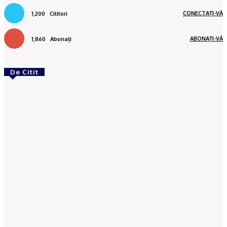
CONECTAȚI-VĂ
1,200
Cititori
ABONAȚI-VĂ
1,860
Abonați
De Citit
ACTUAL
Banii publici din Slatina, tocaţi pe gazon uscat:
DUS are peste 120 de oameni plătiţi degeaba şi
externalizează totul către firme de casă
(DOCUMENTE)
Ionuţ Jifcu
-
06/08/2026
ACTUAL
Cultura țestului în Oltenia. Primul pas către