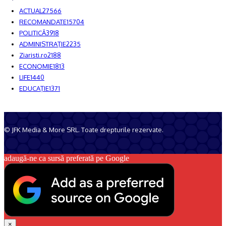
ACTUAL
27566
RECOMANDATE
15704
POLITICĂ
3918
ADMINISTRAŢIE
2235
Ziaristi.ro
2188
ECONOMIE
1813
LIFE
1440
EDUCAŢIE
1371
© JFK Media & More SRL. Toate drepturile rezervate.
Despre noi
Publicitate
Contact
adaugă-ne ca sursă preferată pe Google
×