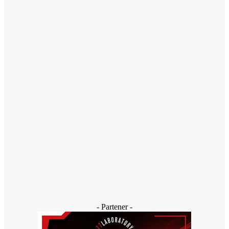
ACTUAL
Cultura țestului în Oltenia. Primul pas către recunoașterea
internațională în patrimoniul UNESCO
o zi în urmă
ACTUAL
Topitoriile din Slatina, amendate de Garda de Mediu
o zi în urmă
ACTUAL
Scandal violent la Slatina: Polițist lovit cu pumnul în față în
timpul unei intervenții, iar agresorul susține că a fost bătut
o zi în urmă
- Partener -