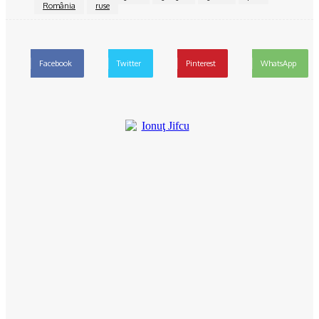
România
ruse
Facebook
Twitter
Pinterest
WhatsApp
Ionuţ Jifcu
Ionuț Jifcu este un jurnalist cu o experiență solidă în presa
locală și regională, cunoscut pentru abordarea directă și
echilibrată a subiectelor care marchează viața comunității din
județul Olt. În prezent, este realizatorul emisiunii „Reporter 24”
și al podcastului care îi poartă numele, platforme unde aduce în
fața publicului lideri de opinie, decidenți politici și oameni cu
povești remarcabile. De-a lungul carierei, s-a specializat în
jurnalism politic și administrativ, monitorizând cu strictețe modul
în care sunt gestionați banii publici și deciziile care influențează