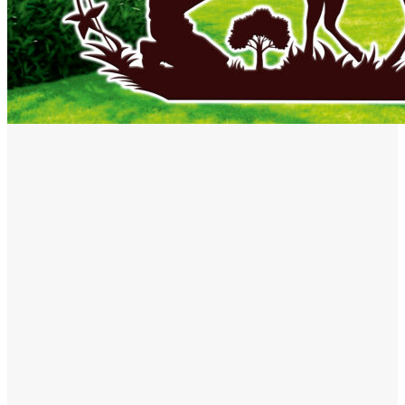
Mai multe ştiri
ACTUAL
De la Dunărea secată la teorii ale conspirației: Cum se naște
neîncrederea în experți și autorități
06/08/2026
ACTUAL
Florin Cătălin Șucată, poliţist originar din Slatina, a încetat din
viață la doar 44 de ani
06/08/2026