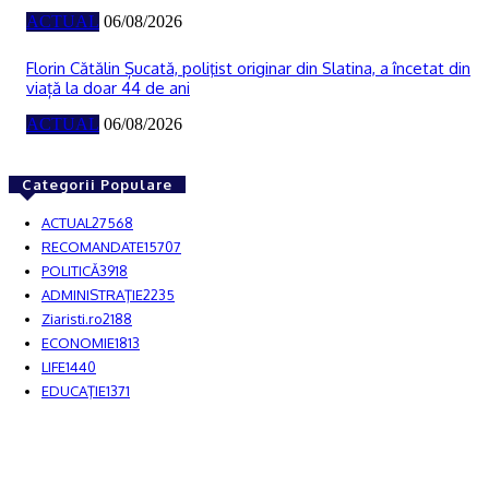
ACTUAL
06/08/2026
Florin Cătălin Șucată, poliţist originar din Slatina, a încetat din
viață la doar 44 de ani
ACTUAL
06/08/2026
Categorii Populare
ACTUAL
27568
RECOMANDATE
15707
POLITICĂ
3918
ADMINISTRAŢIE
2235
Ziaristi.ro
2188
ECONOMIE
1813
LIFE
1440
EDUCAŢIE
1371
© JFK Media & More SRL. Toate drepturile rezervate.