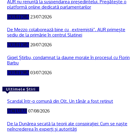
AUR nu renunţă la suspendarea președintelui. Pregătește o
platformă online dedicată parlamentarilor
POLITICĂ
23/07/2026
De Mezzo colaborează bine cu „extremiştii“. AUR primește
sediu de la primărie în centrul Slatinei
POLITICĂ
20/07/2026
Gigel Știrbu, condamnat la daune morale în procesul cu Florin
Barbu
POLITICĂ
03/07/2026
Ultimele Știri
Scandal într-o comună din Olt. Un tânăr a fost reţinut
ACTUAL
07/08/2026
De la Dunărea secată la teorii ale conspirației: Cum se naște
neîncrederea în experți și autorități