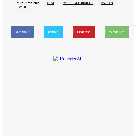
ŞTIRI DESPRE:
elevi
evaluarea naţională
examen
reguli
Facebook
Twitter
Pinterest
WhatsApp
Reporter24
News.ro este cea mai nouă agenţie de presă din România şi s-a
născut din dorinţa şi voinţa unor jurnalişti de agenţie cu mare
experienţă de a oferi în continuare conţinut de calitate, relevant,
adaptat condiţiilor actuale de piaţă, către clienţi media şi
corporate. News.ro este o agenţie independentă, constituindu-
se în răspunsul nostru la realităţile din piaţa media, afectată de
influenţe politice, economice şi de degradarea politicilor
editoriale şi a modului în care se practică jurnalismul. News.ro