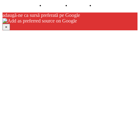
Despre noi
Publicitate
Contact
adaugă-ne ca sursă preferată pe Google
×