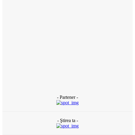
3 zile în urmă
ACTUAL
Florin Cătălin Șucată, poliţist originar din Slatina, a încetat din
viață la doar 44 de ani
3 zile în urmă
ACTUAL
Banii publici din Slatina, tocaţi pe gazon uscat: DUS are peste
120 de oameni plătiţi degeaba şi externalizează totul către
firme de casă (DOCUMENTE)
3 zile în urmă
- Partener -
- Ştirea ta -