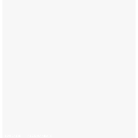
Acasă
EDUCAŢIE
Evaluarea Națională 2026: Ghid complet pentru elevii de clasa a
VIII-a
EDUCAŢIE
RECOMANDATE