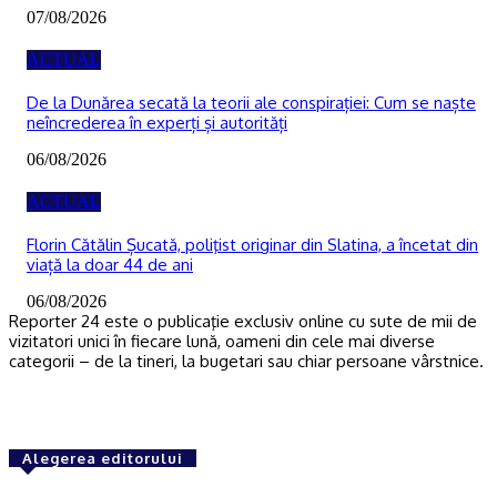
07/08/2026
ACTUAL
De la Dunărea secată la teorii ale conspirației: Cum se naște
neîncrederea în experți și autorități
06/08/2026
ACTUAL
Florin Cătălin Șucată, poliţist originar din Slatina, a încetat din
viață la doar 44 de ani
06/08/2026
Reporter 24 este o publicaţie exclusiv online cu sute de mii de
vizitatori unici în fiecare lună, oameni din cele mai diverse
categorii – de la tineri, la bugetari sau chiar persoane vârstnice.
Alegerea editorului