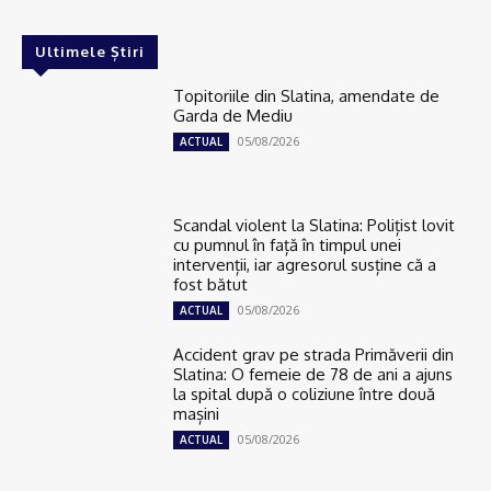
Ultimele Știri
Topitoriile din Slatina, amendate de
Garda de Mediu
05/08/2026
ACTUAL
Scandal violent la Slatina: Polițist lovit
cu pumnul în față în timpul unei
intervenții, iar agresorul susține că a
fost bătut
05/08/2026
ACTUAL
Accident grav pe strada Primăverii din
Slatina: O femeie de 78 de ani a ajuns
la spital după o coliziune între două
mașini
05/08/2026
ACTUAL