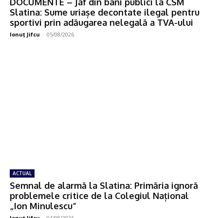
DOCUMENTE – Jaf din bani publici la CSM
Slatina: Sume uriașe decontate ilegal pentru
sportivi prin adăugarea nelegală a TVA-ului
Ionuţ Jifcu
-
05/08/2026
ACTUAL
Semnal de alarmă la Slatina: Primăria ignoră
problemele critice de la Colegiul Național
„Ion Minulescu”
Ionuţ Jifcu
-
04/08/2026