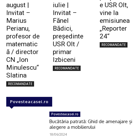
august |
iulie |
e USR Olt,
Invitat –
Invitat –
vine la
Marius
Fănel
emisiunea
Perianu,
Bădici,
„Reporter
profesor de
preşedinte
24“
matematic
USR Olt /
RECOMANDATE
ă / director
primar
CN „Ion
Izbiceni
Minulescu“
RECOMANDATE
Slatina
RECOMANDATE
Povesteacasei.ro
Povesteacasei.ro
Bucătăria patrată: Ghid de amenajare și
alegere a mobilierului
18/06/2024