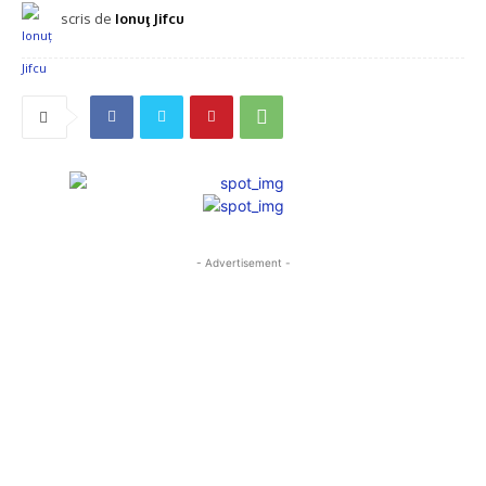
scris de
Ionuţ Jifcu
- Advertisement -