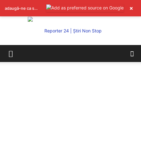
×
adaugă-ne ca sursă preferată pe Google
REPORTER24