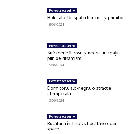
Povesteacasei.ro
Holul alb: Un spațiu luminos și primitor
15/06/2024
Povesteacasei.ro
Sufragerie în roșu și negru, un spațiu
plin de dinamism
15/06/2024
Povesteacasei.ro
Dormitorul alb-negru, o atracție
atemporală
15/06/2024
Povesteacasei.ro
Bucătăria închisă vs bucătărie open
space