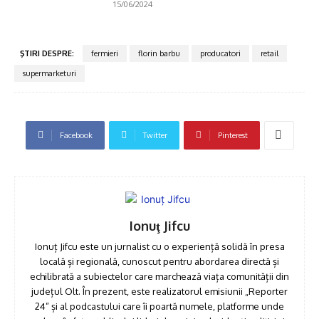
15/06/2024
ŞTIRI DESPRE:
fermieri
florin barbu
producatori
retail
supermarketuri
Facebook
Twitter
Pinterest
Ionuţ Jifcu
Ionuț Jifcu este un jurnalist cu o experiență solidă în presa
locală și regională, cunoscut pentru abordarea directă și
echilibrată a subiectelor care marchează viața comunității din
județul Olt. În prezent, este realizatorul emisiunii „Reporter
24” și al podcastului care îi poartă numele, platforme unde