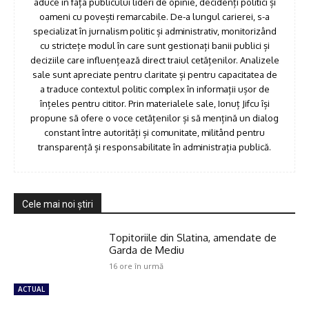
aduce în fața publicului lideri de opinie, decidenți politici și
oameni cu povești remarcabile. De-a lungul carierei, s-a
specializat în jurnalism politic și administrativ, monitorizând
cu strictețe modul în care sunt gestionați banii publici și
deciziile care influențează direct traiul cetățenilor. Analizele
sale sunt apreciate pentru claritate și pentru capacitatea de
a traduce contextul politic complex în informații ușor de
înțeles pentru cititor. Prin materialele sale, Ionuț Jifcu își
propune să ofere o voce cetățenilor și să mențină un dialog
constant între autorități și comunitate, militând pentru
transparență și responsabilitate în administrația publică.
Cele mai noi ştiri
Topitoriile din Slatina, amendate de
Garda de Mediu
16 ore în urmă
ACTUAL