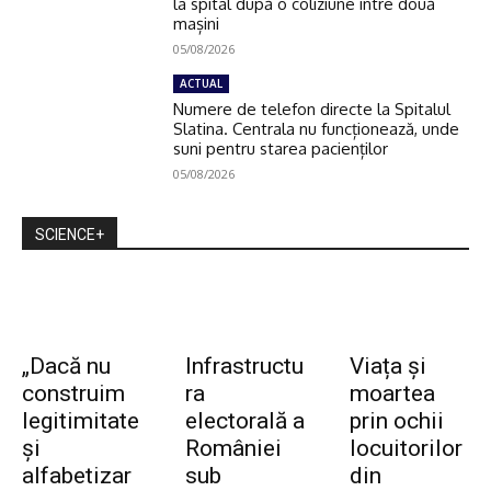
la spital după o coliziune între două
mașini
05/08/2026
ACTUAL
Numere de telefon directe la Spitalul
Slatina. Centrala nu funcționează, unde
suni pentru starea pacienților
05/08/2026
SCIENCE+
„Dacă nu
Infrastructu
Viața și
construim
ra
moartea
legitimitate
electorală a
prin ochii
și
României
locuitorilor
alfabetizar
sub
din