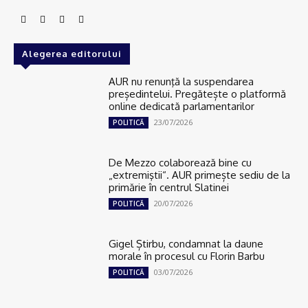
Alegerea editorului
AUR nu renunţă la suspendarea
președintelui. Pregătește o platformă
online dedicată parlamentarilor
23/07/2026
POLITICĂ
De Mezzo colaborează bine cu
„extremiştii“. AUR primește sediu de la
primărie în centrul Slatinei
20/07/2026
POLITICĂ
Gigel Știrbu, condamnat la daune
morale în procesul cu Florin Barbu
03/07/2026
POLITICĂ