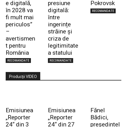
e digitală,
presiune
Pokrovsk
în 2028 va
digitală:
RECOMANDATE
fi mult mai
între
periculos”
ingerințe
–
străine și
avertismen
criza de
t pentru
legitimitate
România
a statului
RECOMANDATE
RECOMANDATE
Producţii VIDEO
Emisiunea
Emisiunea
Fănel
„Reporter
„Reporter
Bădici,
24“ din 3
24“ din 27
preşedintel