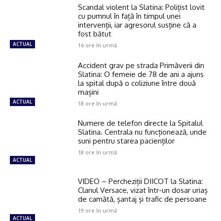
Scandal violent la Slatina: Polițist lovit
cu pumnul în față în timpul unei
intervenții, iar agresorul susține că a
fost bătut
ACTUAL
16 ore în urmă
Accident grav pe strada Primăverii din
Slatina: O femeie de 78 de ani a ajuns
la spital după o coliziune între două
mașini
ACTUAL
18 ore în urmă
Numere de telefon directe la Spitalul
Slatina. Centrala nu funcționează, unde
suni pentru starea pacienților
18 ore în urmă
ACTUAL
VIDEO – Percheziții DIICOT la Slatina:
Clanul Versace, vizat într-un dosar uriaș
de camătă, șantaj și trafic de persoane
19 ore în urmă
ACTUAL