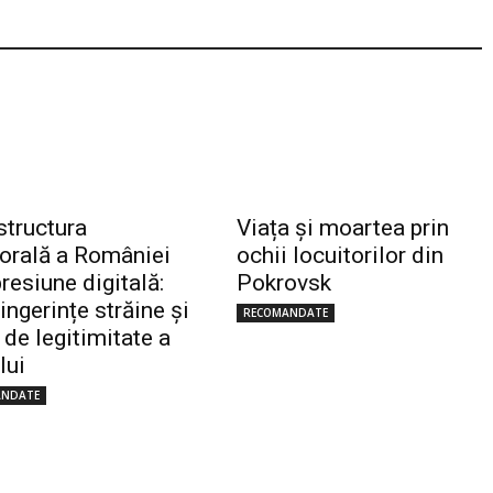
structura
Viața și moartea prin
torală a României
ochii locuitorilor din
resiune digitală:
Pokrovsk
 ingerințe străine și
RECOMANDATE
 de legitimitate a
lui
ANDATE