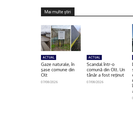
Mai multe ştiri
ACTUAL
ACTUAL
Gaze naturale, în
Scandal într-o
şase comune din
comună din Olt. Un
Olt
tânăr a fost reţinut
07/08/2026
07/08/2026