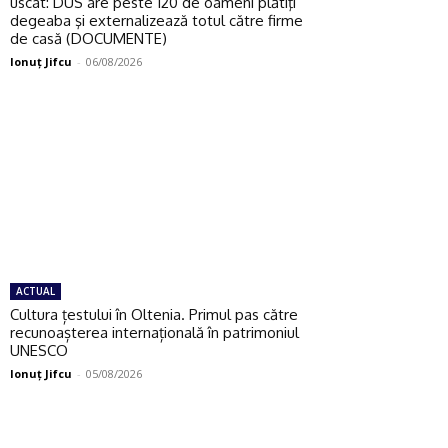
uscat: DUS are peste 120 de oameni plătiţi
degeaba şi externalizează totul către firme
de casă (DOCUMENTE)
Ionuţ Jifcu
-
06/08/2026
ACTUAL
Cultura țestului în Oltenia. Primul pas către
recunoașterea internațională în patrimoniul
UNESCO
Ionuţ Jifcu
-
05/08/2026