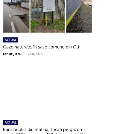
ACTUAL
Gaze naturale, în şase comune din Olt
Ionuţ Jifcu
-
07/08/2026
ACTUAL
Banii publici din Slatina, tocaţi pe gazon