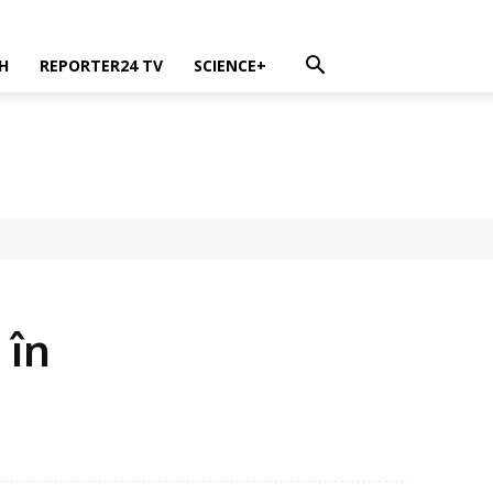
H
REPORTER24 TV
SCIENCE+
 în