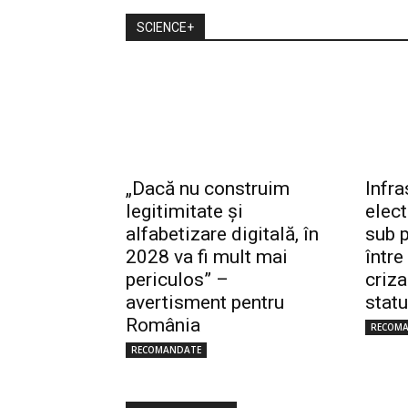
SCIENCE+
„Dacă nu construim
Infra
legitimitate și
elec
alfabetizare digitală, în
sub p
2028 va fi mult mai
între
periculos” –
criza
avertisment pentru
statu
România
RECOM
RECOMANDATE