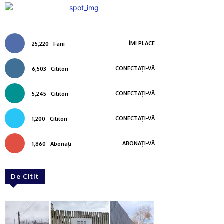
ÎMI PLACE
25,220
Fani
CONECTAȚI-VĂ
6,503
Cititori
CONECTAȚI-VĂ
5,245
Cititori
CONECTAȚI-VĂ
1,200
Cititori
ABONAȚI-VĂ
1,860
Abonați
De Citit