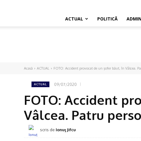
ACTUAL
POLITICĂ
ADMIN
Acasă
ACTUAL
FOTO: Accident provocat de un şofer băut, în Vâlcea. Pa
09/07/2020
ACTUAL
FOTO: Accident pro
Vâlcea. Patru pers
scris de
Ionuţ Jifcu