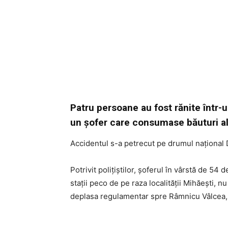
Patru persoane au fost rănite într-u
un şofer care consumase băuturi al
Accidentul s-a petrecut pe drumul naţional D
Potrivit poliţiştilor, şoferul în vârstă de 54 
stații peco de pe raza localității Mihăești, n
deplasa regulamentar spre Râmnicu Vâlcea, i