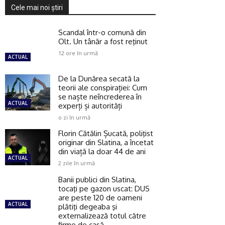
Cele mai noi ştiri
Scandal într-o comună din
Olt. Un tânăr a fost reţinut
12 ore în urmă
ACTUAL
De la Dunărea secată la
teorii ale conspirației: Cum
se naște neîncrederea în
ACTUAL
experți și autorități
o zi în urmă
Florin Cătălin Șucată, poliţist
originar din Slatina, a încetat
din viață la doar 44 de ani
ACTUAL
2 zile în urmă
Banii publici din Slatina,
tocaţi pe gazon uscat: DUS
are peste 120 de oameni
ACTUAL
plătiţi degeaba şi
externalizează totul către
firme de casă