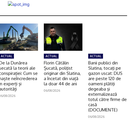
ACTUAL
ACTUAL
ACTUAL
De la Dunărea
Florin Cătălin
Banii publici din
secată la teorii ale
Șucată, poliţist
Slatina, tocaţi pe
conspirației: Cum se
originar din Slatina,
gazon uscat: DUS
naște neîncrederea
a încetat din viață
are peste 120 de
în experți și
la doar 44 de ani
oameni plătiţi
autorități
degeaba şi
06/08/2026
externalizează
06/08/2026
totul către firme de
casă
(DOCUMENTE)
06/08/2026