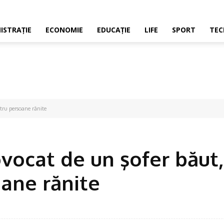
ISTRAŢIE
ECONOMIE
EDUCAŢIE
LIFE
SPORT
TEC
tru persoane rănite
vocat de un şofer băut,
oane rănite