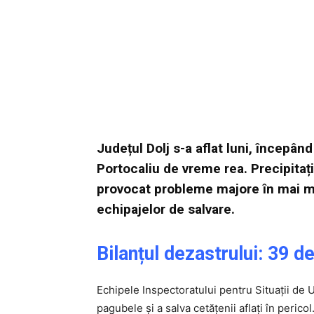
Județul Dolj s-a aflat luni, începân
Portocaliu de vreme rea. Precipitați
provocat probleme majore în mai mult
echipajelor de salvare.
Bilanțul dezastrului: 39 d
Echipele Inspectoratului pentru Situații de U
pagubele și a salva cetățenii aflați în pericol