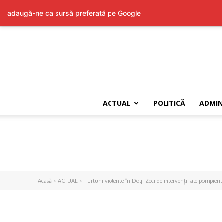
adaugă-ne ca sursă preferată pe Google
ACTUAL
POLITICĂ
ADMIN
Acasă
ACTUAL
Furtuni violente în Dolj: Zeci de intervenții ale pompieri