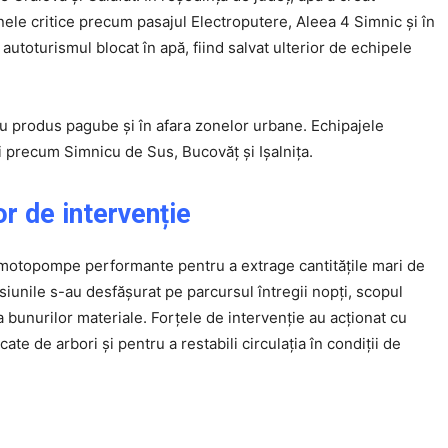
nele critice precum pasajul Electroputere, Aleea 4 Simnic și în
 autoturismul blocat în apă, fiind salvat ulterior de echipele
produs pagube și în afara zonelor urbane. Echipajele
ți precum Simnicu de Sus, Bucovăț și Ișalnița.
or de intervenție
și motopompe performante pentru a extrage cantitățile mari de
siunile s-au desfășurat pe parcursul întregii nopți, scopul
 a bunurilor materiale. Forțele de intervenție au acționat cu
te de arbori și pentru a restabili circulația în condiții de