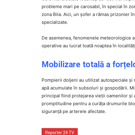
probleme mari pe carosabil, în special în zo
zona Bila. Aici, un șofer a rămas prizonier în
specializate.
De asemenea, fenomenele meteorologice au 
operative au lucrat toată noaptea în localită
Mobilizare totală a forțel
Pompierii doljeni au utilizat autospeciale 
apă acumulate în subsoluri și gospodării. Mi
principal fiind protejarea vieții oamenilor și
promptitudine pentru a curăța drumurile bloca
siguranță pe arterele afectate.
Reporter 24 TV