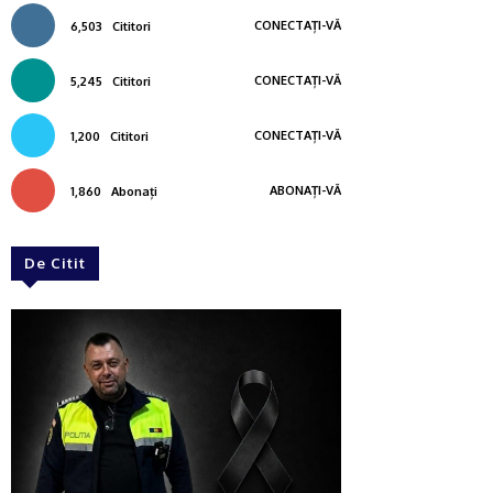
CONECTAȚI-VĂ
6,503
Cititori
CONECTAȚI-VĂ
5,245
Cititori
CONECTAȚI-VĂ
1,200
Cititori
ABONAȚI-VĂ
1,860
Abonați
De Citit