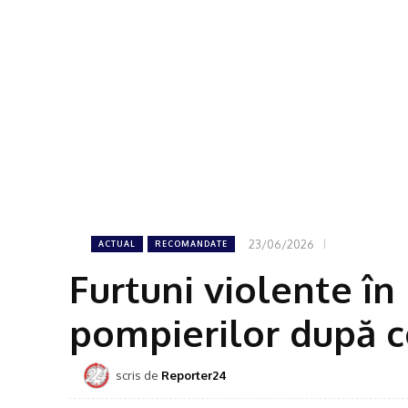
23/06/2026
ACTUAL
RECOMANDATE
Furtuni violente în 
pompierilor după 
scris de
Reporter24