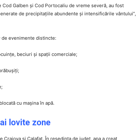
e Cod Galben și Cod Portocaliu de vreme severă, au fost
nerate de precipitațiile abundente și intensificările vântului”,
9 de evenimente distincte:
uințe, beciuri și spații comerciale;
răbușiți;
Click pe imagine
e;
blocată cu mașina în apă.
ai lovite zone
le Craiova și Calafat. În reședința de județ, apa a creat