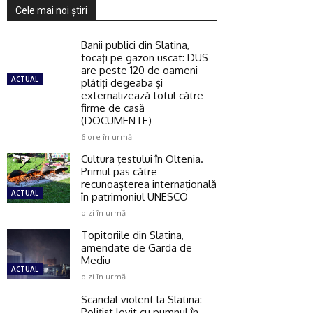
Cele mai noi ştiri
Banii publici din Slatina,
tocaţi pe gazon uscat: DUS
are peste 120 de oameni
ACTUAL
plătiţi degeaba şi
externalizează totul către
firme de casă
(DOCUMENTE)
6 ore în urmă
Cultura țestului în Oltenia.
Primul pas către
recunoașterea internațională
ACTUAL
în patrimoniul UNESCO
o zi în urmă
Topitoriile din Slatina,
amendate de Garda de
Mediu
ACTUAL
o zi în urmă
Scandal violent la Slatina:
Polițist lovit cu pumnul în