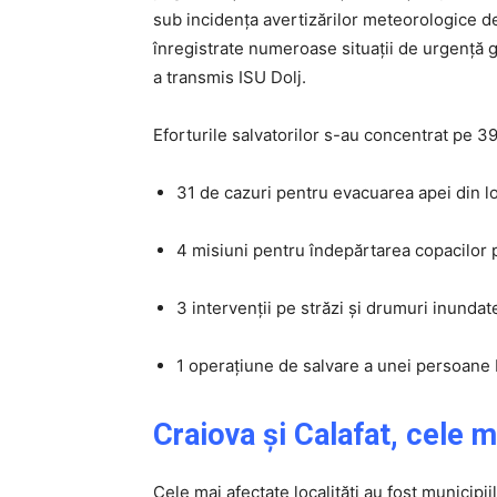
sub incidența avertizărilor meteorologice d
înregistrate numeroase situații de urgență ge
a transmis ISU Dolj.
Eforturile salvatorilor s-au concentrat pe 3
31 de cazuri pentru evacuarea apei din loc
4 misiuni pentru îndepărtarea copacilor p
3 intervenții pe străzi și drumuri inundat
1 operațiune de salvare a unei persoane 
Craiova și Calafat, cele m
Cele mai afectate localități au fost municipii