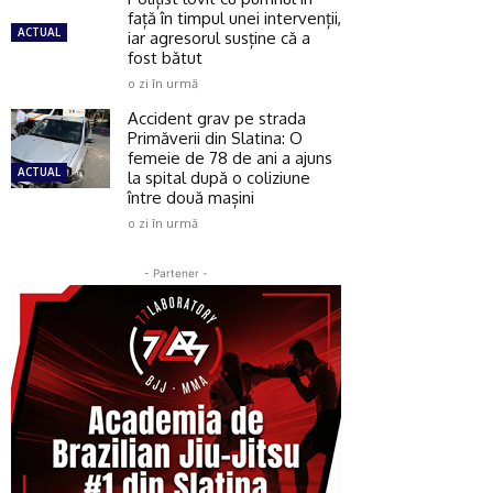
față în timpul unei intervenții,
ACTUAL
iar agresorul susține că a
fost bătut
o zi în urmă
Accident grav pe strada
Primăverii din Slatina: O
femeie de 78 de ani a ajuns
ACTUAL
la spital după o coliziune
între două mașini
o zi în urmă
- Partener -