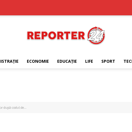
ISTRAŢIE
ECONOMIE
EDUCAŢIE
LIFE
SPORT
TEC
REPORTER24
lor după codul de...