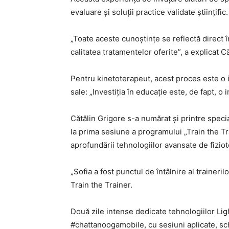
evaluare și soluții practice validate științific.
„Toate aceste cunoștințe se reflectă direct î
calitatea tratamentelor oferite”, a explicat C
Pentru kinetoterapeut, acest proces este o inv
sale: „Investiția în educație este, de fapt, o 
Cătălin Grigore s-a numărat şi printre special
la prima sesiune a programului „Train the Tr
aprofundării tehnologiilor avansate de fiziot
„Sofia a fost punctul de întâlnire al trainer
Train the Trainer.
Două zile intense dedicate tehnologiilor Lig
#chattanoogamobile, cu sesiuni aplicate, sc