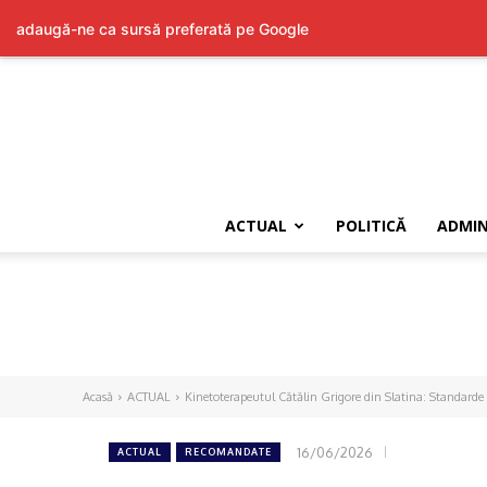
adaugă-ne ca sursă preferată pe Google
ACTUAL
POLITICĂ
ADMIN
Acasă
ACTUAL
Kinetoterapeutul Cătălin Grigore din Slatina: Standarde
16/06/2026
ACTUAL
RECOMANDATE