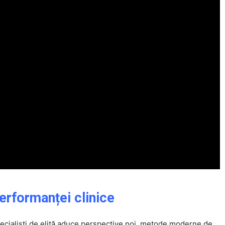
Click pe imagine
erformanței clinice
pecialiști de elită aduce perspective noi, metode moderne de