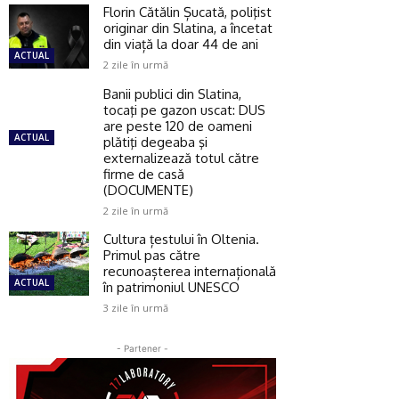
Florin Cătălin Șucată, poliţist
originar din Slatina, a încetat
din viață la doar 44 de ani
ACTUAL
2 zile în urmă
Banii publici din Slatina,
tocaţi pe gazon uscat: DUS
are peste 120 de oameni
ACTUAL
plătiţi degeaba şi
externalizează totul către
firme de casă
(DOCUMENTE)
2 zile în urmă
Cultura țestului în Oltenia.
Primul pas către
recunoașterea internațională
ACTUAL
în patrimoniul UNESCO
3 zile în urmă
- Partener -