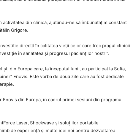
n activitatea din clinică, ajutându-ne să îmbunătățim constant
ătălin Grigore.
estiție directă în calitatea vieții celor care trec pragul clinicii
investiție în sănătatea și progresul pacienților noștri”.
iști din Europa care, la începutul lunii, au participat la Sofia,
ainer” Enovis. Este vorba de două zile care au fost dedicate
erapie.
ilor Enovis din Europa, în cadrul primei sesiuni din programul
htForce Laser, Shockwave și soluțiilor portabile
himb de experiență și multe idei noi pentru dezvoltarea