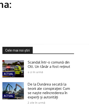
na:
Cele mai noi ştiri
Scandal într-o comună din
Olt. Un tânăr a fost reţinut
o zi în urmă
ACTUAL
De la Dunărea secată la
teorii ale conspirației: Cum
se naște neîncrederea în
ACTUAL
experți și autorități
2 zile în urmă