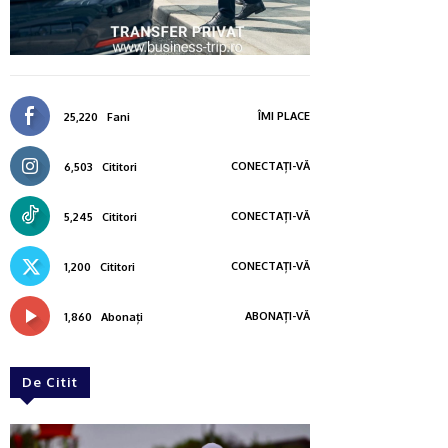
ÎMI PLACE
25,220
Fani
CONECTAȚI-VĂ
6,503
Cititori
CONECTAȚI-VĂ
5,245
Cititori
CONECTAȚI-VĂ
1,200
Cititori
ABONAȚI-VĂ
1,860
Abonați
De Citit