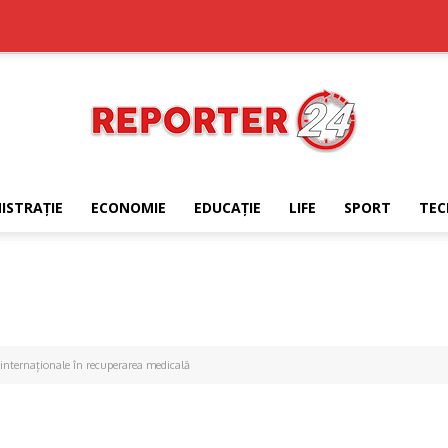
ISTRAŢIE
ECONOMIE
EDUCAŢIE
LIFE
SPORT
TEC
REPORTER24
 internaționale în recuperarea medicală