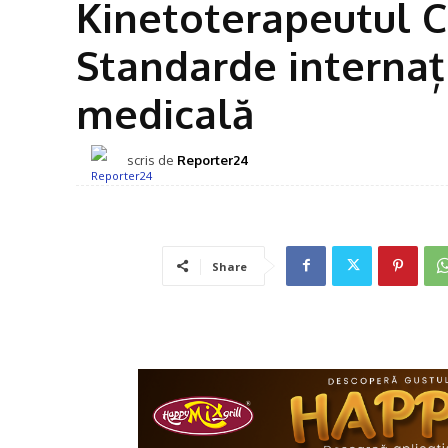
Kinetoterapeutul Că
Standarde internaț
medicală
scris de
Reporter24
Share