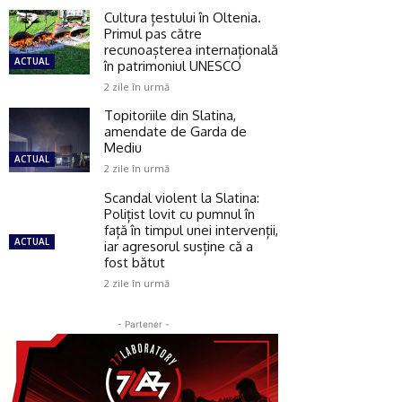
Cultura țestului în Oltenia.
Primul pas către
recunoașterea internațională
ACTUAL
în patrimoniul UNESCO
2 zile în urmă
Topitoriile din Slatina,
amendate de Garda de
Mediu
ACTUAL
2 zile în urmă
Scandal violent la Slatina:
Polițist lovit cu pumnul în
față în timpul unei intervenții,
ACTUAL
iar agresorul susține că a
fost bătut
2 zile în urmă
- Partener -