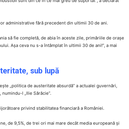
combustibil sunt din ce în ce mai greu de suportat”, a declarat
or administrative fără precedent din ultimii 30 de ani.
ia să fie completă, de abia în aceste zile, primăriile de orașe
ui. Așa ceva nu s-a întâmplat în ultimii 30 de ani!”, a mai
steritate, sub lupă
ește „politica de austeritate absurdă” a actualei guvernări,
, numindu-l „Ilie Sărăcie”.
ijorătoare privind stabilitatea financiară a României.
une, de 9,5%, de trei ori mai mare decât media europeană și