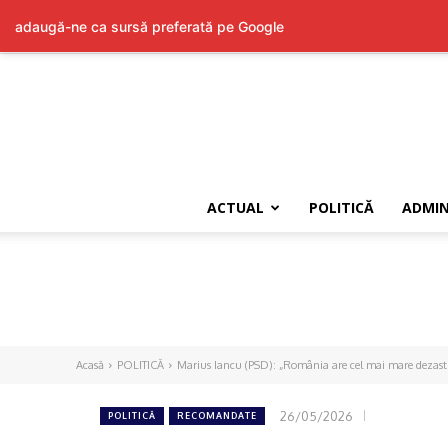
adaugă-ne ca sursă preferată pe Google
ACTUAL
POLITICĂ
ADMIN
Acasă
POLITICĂ
Marius Iancu (PSD): „România are cel mai mare dezas
26/05/2026
POLITICĂ
RECOMANDATE