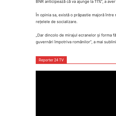
BNR anticipează că va ajunge la 11%”, a aver
În opinia sa, există o prăpastie majoră între 
rețelele de socializare.
„Dar dincolo de mirajul ecranelor și forma fă
guvernări împotriva românilor”, a mai sublin
Reporter 24 TV