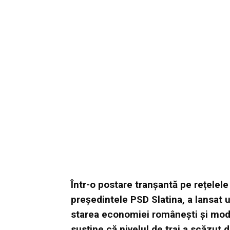
Într-o postare tranșantă pe rețelele
președintele PSD Slatina, a lansat u
starea economiei românești și modul
susține că nivelul de trai a scăzut dr