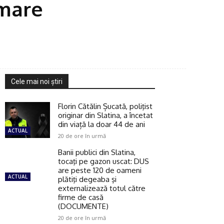
 mare
Cele mai noi ştiri
Florin Cătălin Șucată, poliţist
originar din Slatina, a încetat
din viață la doar 44 de ani
ACTUAL
20 de ore în urmă
Banii publici din Slatina,
tocaţi pe gazon uscat: DUS
are peste 120 de oameni
ACTUAL
plătiţi degeaba şi
externalizează totul către
firme de casă
(DOCUMENTE)
20 de ore în urmă