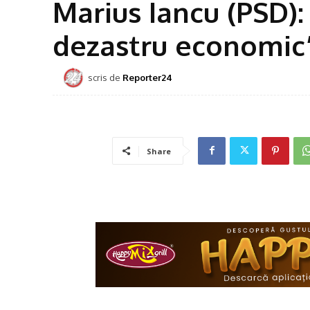
Marius Iancu (PSD)
dezastru economic
scris de
Reporter24
Share