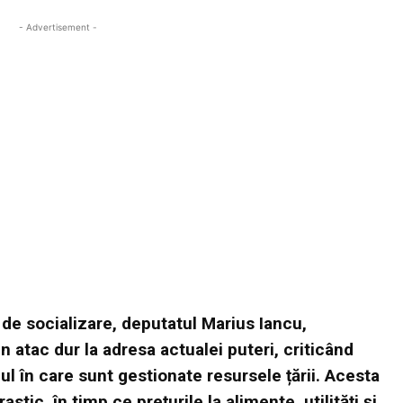
- Advertisement -
 de socializare, deputatul Marius Iancu,
n atac dur la adresa actualei puteri, criticând
 în care sunt gestionate resursele țării. Acesta
astic, în timp ce prețurile la alimente, utilități și