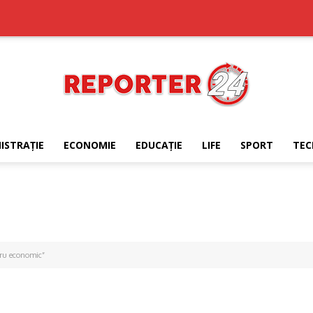
ISTRAŢIE
ECONOMIE
EDUCAŢIE
LIFE
SPORT
TEC
REPORTER24
tru economic”