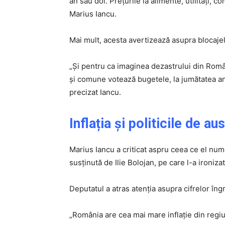
an sau doi. Prețurile la alimente, utilități, 
Marius Iancu.
Mai mult, acesta avertizează asupra blocajel
„Și pentru ca imaginea dezastrului din Român
și comune votează bugetele, la jumătatea anul
precizat Iancu.
Inflația și politicile de au
Marius Iancu a criticat aspru ceea ce el num
susținută de Ilie Bolojan, pe care l-a ironizat
Deputatul a atras atenția asupra cifrelor îngr
„România are cea mai mare inflație din regi