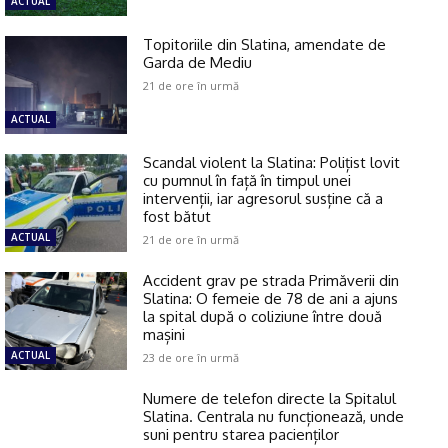
ACTUAL
Topitoriile din Slatina, amendate de
Garda de Mediu
21 de ore în urmă
ACTUAL
Scandal violent la Slatina: Polițist lovit
cu pumnul în față în timpul unei
intervenții, iar agresorul susține că a
fost bătut
ACTUAL
21 de ore în urmă
Accident grav pe strada Primăverii din
Slatina: O femeie de 78 de ani a ajuns
la spital după o coliziune între două
mașini
ACTUAL
23 de ore în urmă
Numere de telefon directe la Spitalul
Slatina. Centrala nu funcționează, unde
suni pentru starea pacienților