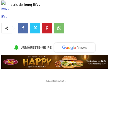
scris de
Ionuţ Jifcu
- Advertisement -