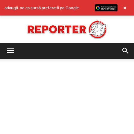
×
adaugă-ne ca sursă preferată pe Google
REPORTER24