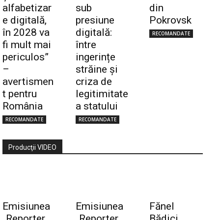
alfabetizar
sub
din
e digitală,
presiune
Pokrovsk
în 2028 va
digitală:
RECOMANDATE
fi mult mai
între
periculos”
ingerințe
–
străine și
avertismen
criza de
t pentru
legitimitate
România
a statului
RECOMANDATE
RECOMANDATE
Producţii VIDEO
Emisiunea
Emisiunea
Fănel
„Reporter
„Reporter
Bădici,