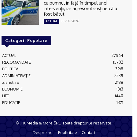
cu pumnul în față în timpul unei
intervenții, iar agresorul susține că a
fost bătut
05/08/2026
ACTUAL
Categorii Populare
ACTUAL
27564
RECOMANDATE
15702
POLITICĂ
3918
ADMINISTRAŢIE
2235
Ziaristi.ro
2188
ECONOMIE
1813
LIFE
1440
EDUCAŢIE
1371
© JFK Media & More SRL. Toate drepturile rezervate.
Despre noi
Publicitate
Contact