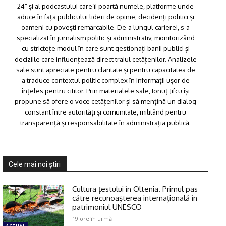
24” și al podcastului care îi poartă numele, platforme unde
aduce în fața publicului lideri de opinie, decidenți politici și
oameni cu povești remarcabile. De-a lungul carierei, s-a
specializat în jurnalism politic și administrativ, monitorizând
cu strictețe modul în care sunt gestionați banii publici și
deciziile care influențează direct traiul cetățenilor. Analizele
sale sunt apreciate pentru claritate și pentru capacitatea de
a traduce contextul politic complex în informații ușor de
înțeles pentru cititor. Prin materialele sale, Ionuț Jifcu își
propune să ofere o voce cetățenilor și să mențină un dialog
constant între autorități și comunitate, militând pentru
transparență și responsabilitate în administrația publică.
Cele mai noi ştiri
Cultura țestului în Oltenia. Primul pas
către recunoașterea internațională în
patrimoniul UNESCO
19 ore în urmă