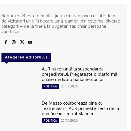
Reporter 24 este o publicaţie exclusiv online cu sute de mii
de vizitatori unici în fiecare lună, oameni din cele mai diverse
categorii – de la tineri, la bugetari sau chiar persoane
vârstnice.
Alegerea editorului
AUR nu renunţă la suspendarea
președintelui. Pregătește o platformă
online dedicată parlamentarilor
23/07/2026
POLITICĂ
De Mezzo colaborează bine cu
„extremiştii“. AUR primește sediu de la
primărie în centrul Slatinei
20/07/2026
POLITICĂ