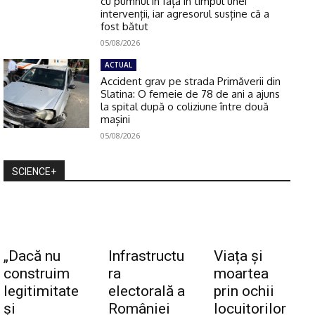
cu pumnul în față în timpul unei
intervenții, iar agresorul susține că a
fost bătut
05/08/2026
ACTUAL
Accident grav pe strada Primăverii din
Slatina: O femeie de 78 de ani a ajuns
la spital după o coliziune între două
mașini
05/08/2026
SCIENCE+
„Dacă nu
Infrastructu
Viața și
construim
ra
moartea
legitimitate
electorală a
prin ochii
și
României
locuitorilor