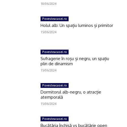
18/06/2024
Povesteacasei.ro
Click pe imagine
Holul alb: Un spațiu luminos și primitor
15/06/2024
Povesteacasei.ro
Sufragerie în roșu și negru, un spațiu
plin de dinamism
15/06/2024
Povesteacasei.ro
Dormitorul alb-negru, o atracție
atemporală
15/06/2024
Povesteacasei.ro
Bucătăria închisă vs bucătărie open