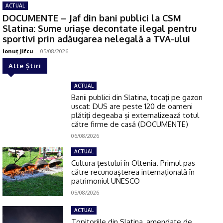
ACTUAL
DOCUMENTE – Jaf din bani publici la CSM
Slatina: Sume uriașe decontate ilegal pentru
sportivi prin adăugarea nelegală a TVA-ului
Ionuţ Jifcu
-
05/08/2026
Alte Știri
ACTUAL
Banii publici din Slatina, tocaţi pe gazon
uscat: DUS are peste 120 de oameni
plătiţi degeaba şi externalizează totul
către firme de casă (DOCUMENTE)
06/08/2026
ACTUAL
Cultura țestului în Oltenia. Primul pas
către recunoașterea internațională în
patrimoniul UNESCO
05/08/2026
ACTUAL
Topitoriile din Slatina, amendate de