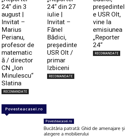
24“ din 3
24“ din 27
preşedintel
august |
iulie |
e USR Olt,
Invitat –
Invitat –
vine la
Marius
Fănel
emisiunea
Perianu,
Bădici,
„Reporter
profesor de
preşedinte
24“
matematic
USR Olt /
RECOMANDATE
ă / director
primar
CN „Ion
Izbiceni
Minulescu“
RECOMANDATE
Slatina
RECOMANDATE
Povesteacasei.ro
Povesteacasei.ro
Bucătăria patrată: Ghid de amenajare și
alegere a mobilierului