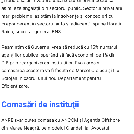
„Trebuie să ai în vedere dacă sectorul privat poate să
asimileze angajaţii din sectorul public. Sectorul privat are
mari probleme, asistăm la insolvenţe şi concedieri cu
preponderent în sectorul auto şi adiacent”, spune Horaţiu
Raicu, secretar general BNS.
Reamintim că Guvernul vrea să reducă cu 15% numărul
agențiilor publice, sperând să facă economii de 1% din
PIB prin reorganizarea instituţiilor. Evaluarea și
comasarea acestora va fi făcută de Marcel Ciolacu şi Ilie
Bolojan în cadrul unui nou Departament pentru
Eficientizare.
Comasări de instituţii
ANRE s-ar putea comasa cu ANCOM şi Agenţia Offshore
din Marea Neagră, pe modelul Olandei. Iar Avocatul