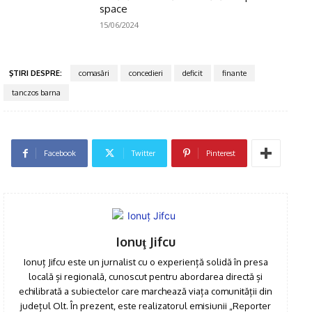
space
15/06/2024
ŞTIRI DESPRE:
comasări
concedieri
deficit
finante
tanczos barna
Facebook
Twitter
Pinterest
Ionuţ Jifcu
Ionuț Jifcu este un jurnalist cu o experiență solidă în presa
locală și regională, cunoscut pentru abordarea directă și
echilibrată a subiectelor care marchează viața comunității din
județul Olt. În prezent, este realizatorul emisiunii „Reporter