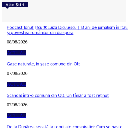
Alte Știri
RECOMANDATE
Podcast Ionuţ Jifcu ❌ Luiza Diculescu | 13 ani de jurnalism în Itali
și povestea românilor din diaspora
08/08/2026
ACTUAL
Gaze naturale, în şase comune din Olt
07/08/2026
ACTUAL
Scandal într-o comună din Olt. Un tânăr a fost reţinut
07/08/2026
ACTUAL
De la Dunărea secată la teorii ale conspirației: Cum se naște