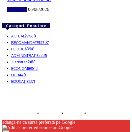
ACTUAL
06/08/2026
Categorii Populare
ACTUAL
27568
RECOMANDATE
15707
POLITICĂ
3918
ADMINISTRAŢIE
2235
Ziaristi.ro
2188
ECONOMIE
1813
LIFE
1440
EDUCAŢIE
1371
© JFK Media & More SRL. Toate drepturile rezervate.
Despre noi
Publicitate
Contact
adaugă-ne ca sursă preferată pe Google