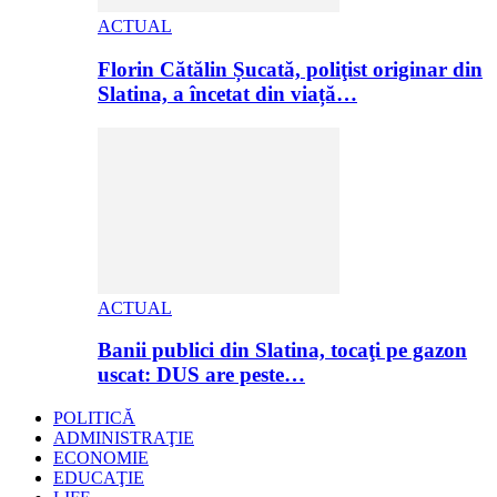
ACTUAL
Florin Cătălin Șucată, poliţist originar din
Slatina, a încetat din viață…
ACTUAL
Banii publici din Slatina, tocaţi pe gazon
uscat: DUS are peste…
POLITICĂ
ADMINISTRAŢIE
ECONOMIE
EDUCAŢIE