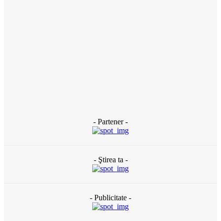
viață la doar 44 de ani
3 zile în urmă
ACTUAL
Banii publici din Slatina, tocaţi pe gazon uscat: DUS are peste
120 de oameni plătiţi degeaba şi externalizează totul către
firme de casă (DOCUMENTE)
3 zile în urmă
- Partener -
- Ştirea ta -
- Publicitate -