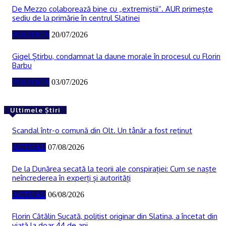
De Mezzo colaborează bine cu „extremiştii“. AUR primește
sediu de la primărie în centrul Slatinei
POLITICĂ
20/07/2026
Gigel Știrbu, condamnat la daune morale în procesul cu Florin
Barbu
POLITICĂ
03/07/2026
Ultimele Știri
Scandal într-o comună din Olt. Un tânăr a fost reţinut
ACTUAL
07/08/2026
De la Dunărea secată la teorii ale conspirației: Cum se naște
neîncrederea în experți și autorități
ACTUAL
06/08/2026
Florin Cătălin Șucată, poliţist originar din Slatina, a încetat din
viață la doar 44 de ani