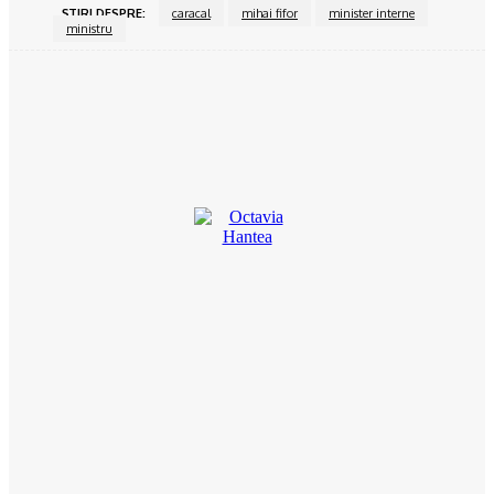
ŞTIRI DESPRE:
caracal
mihai fifor
minister interne
ministru
Facebook
Twitter
Pinterest
WhatsApp
Octavia Hantea
Cu experienţă jurnalistică acumulată, în decursul anilor, în Gorj şi
Dolj, Octavia reuşeşte să surprindă în continuare cu materialele
sale, ştirile la obiect, comentariile tăioase, reportajele şi
interviurile deosebite