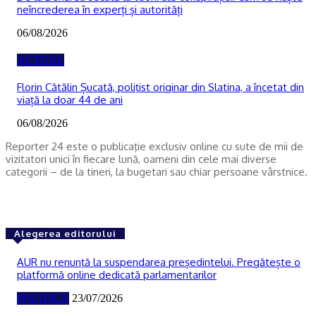
neîncrederea în experți și autorități
06/08/2026
ACTUAL
Florin Cătălin Șucată, poliţist originar din Slatina, a încetat din
viață la doar 44 de ani
06/08/2026
Reporter 24 este o publicaţie exclusiv online cu sute de mii de
vizitatori unici în fiecare lună, oameni din cele mai diverse
categorii – de la tineri, la bugetari sau chiar persoane vârstnice.
Alegerea editorului
AUR nu renunţă la suspendarea președintelui. Pregătește o
platformă online dedicată parlamentarilor
POLITICĂ
23/07/2026