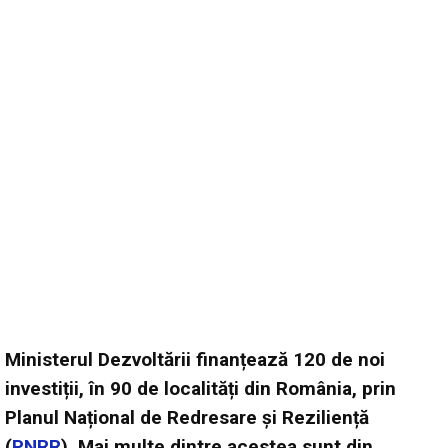
Ministerul Dezvoltării finanțează 120 de noi
investiții, în 90 de localități din România, prin
Planul Național de Redresare și Reziliență
(
PNRR
). Mai multe dintre acestea sunt din