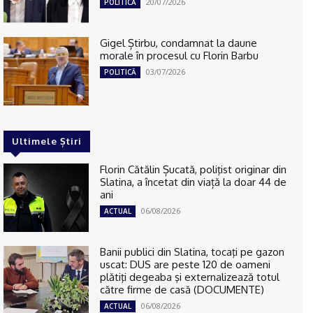
20/07/2026
POLITICĂ
Gigel Știrbu, condamnat la daune
morale în procesul cu Florin Barbu
03/07/2026
POLITICĂ
Ultimele Știri
Florin Cătălin Șucată, poliţist originar din
Slatina, a încetat din viață la doar 44 de
ani
06/08/2026
ACTUAL
Banii publici din Slatina, tocaţi pe gazon
uscat: DUS are peste 120 de oameni
plătiţi degeaba şi externalizează totul
către firme de casă (DOCUMENTE)
06/08/2026
ACTUAL