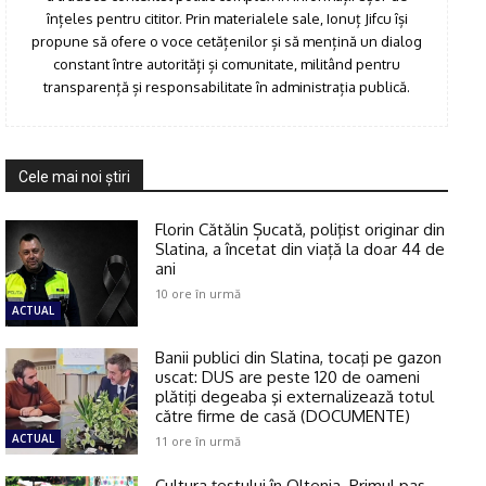
înțeles pentru cititor. Prin materialele sale, Ionuț Jifcu își
propune să ofere o voce cetățenilor și să mențină un dialog
constant între autorități și comunitate, militând pentru
transparență și responsabilitate în administrația publică.
Cele mai noi ştiri
Florin Cătălin Șucată, poliţist originar din
Slatina, a încetat din viață la doar 44 de
ani
10 ore în urmă
ACTUAL
Banii publici din Slatina, tocaţi pe gazon
uscat: DUS are peste 120 de oameni
plătiţi degeaba şi externalizează totul
către firme de casă (DOCUMENTE)
ACTUAL
11 ore în urmă
Cultura țestului în Oltenia. Primul pas