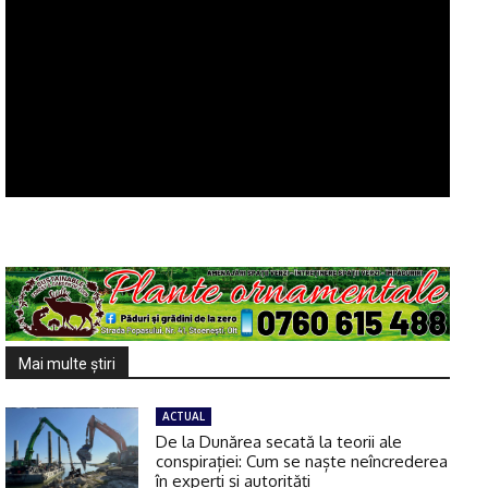
Mai multe ştiri
ACTUAL
De la Dunărea secată la teorii ale
conspirației: Cum se naște neîncrederea
în experți și autorități