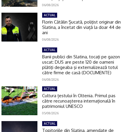
06/08/2026
ACTUAL
Florin Cătălin Șucată, poliţist originar din
Slatina, a încetat din viață la doar 44 de
ani
06/08/2026
ACTUAL
Banii publici din Slatina, tocaţi pe gazon
uscat: DUS are peste 120 de oameni
plătiţi degeaba şi externalizează totul
către firme de casă (DOCUMENTE)
06/08/2026
ACTUAL
Cultura țestului în Oltenia. Primul pas
către recunoașterea internațională în
patrimoniul UNESCO
05/08/2026
ACTUAL
Topitoriile din Slatina, amendate de