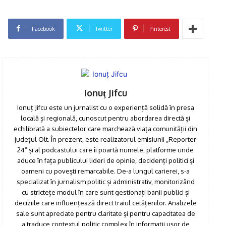
Facebook
Twitter
Pinterest
Click pe imagine
Ionuţ Jifcu
Ionuț Jifcu este un jurnalist cu o experiență solidă în presa
locală și regională, cunoscut pentru abordarea directă și
echilibrată a subiectelor care marchează viața comunității din
județul Olt. În prezent, este realizatorul emisiunii „Reporter
24” și al podcastului care îi poartă numele, platforme unde
aduce în fața publicului lideri de opinie, decidenți politici și
oameni cu povești remarcabile. De-a lungul carierei, s-a
specializat în jurnalism politic și administrativ, monitorizând
cu strictețe modul în care sunt gestionați banii publici și
deciziile care influențează direct traiul cetățenilor. Analizele
sale sunt apreciate pentru claritate și pentru capacitatea de
a traduce contextul politic complex în informații ușor de