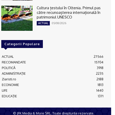
Cultura țestului în Oltenia. Primul pas
către recunoașterea internațională în
patrimoniul UNESCO
05/08/2026
ACTUAL
Categorii Populare
ACTUAL
27566
RECOMANDATE
15704
POLITICĂ
3918
ADMINISTRAŢIE
2235
Ziaristi.ro
2188
ECONOMIE
1813
LIFE
1440
EDUCAŢIE
1371
© JFK Media & More SRL. Toate drepturile rezervate.