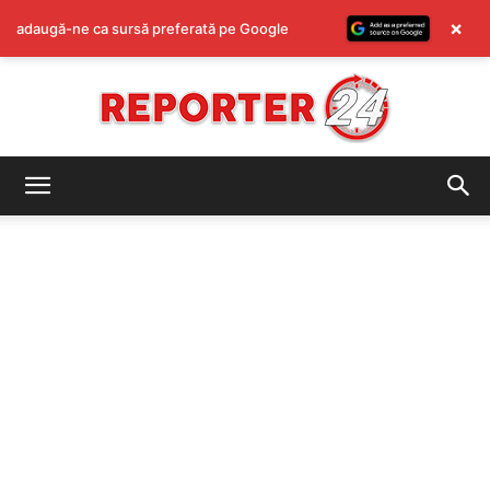
×
adaugă-ne ca sursă preferată pe Google
REPORTER24