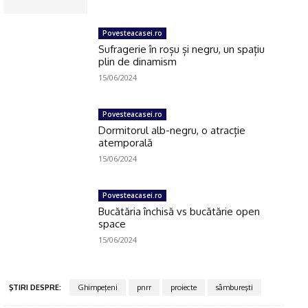
Povesteacasei.ro
Sufragerie în roșu și negru, un spațiu
plin de dinamism
15/06/2024
Povesteacasei.ro
Dormitorul alb-negru, o atracție
atemporală
15/06/2024
Povesteacasei.ro
Bucătăria închisă vs bucătărie open
space
15/06/2024
ŞTIRI DESPRE:
Ghimpeţeni
pnrr
proiecte
sâmbureşti