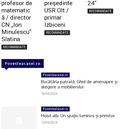
profesor de
preşedinte
24“
matematic
USR Olt /
RECOMANDATE
ă / director
primar
CN „Ion
Izbiceni
Minulescu“
RECOMANDATE
Slatina
RECOMANDATE
Povesteacasei.ro
Povesteacasei.ro
Bucătăria patrată: Ghid de amenajare și
alegere a mobilierului
18/06/2024
Povesteacasei.ro
Holul alb: Un spațiu luminos și primitor
15/06/2024