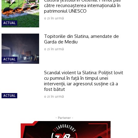
către recunoașterea internațională în
patrimoniul UNESCO
o zi în urmă
ACTUAL
Topitoriile din Slatina, amendate de
Garda de Mediu
o zi în urmă
ACTUAL
Scandal violent la Slatina: Polițist lovit
cu pumnul în față în timpul unei
intervenții, iar agresorul susține că a
fost bătut
ACTUAL
o zi în urmă
- Partener -