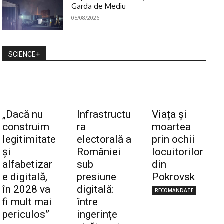
Garda de Mediu
05/08/2026
SCIENCE+
„Dacă nu
Infrastructu
Viața și
construim
ra
moartea
legitimitate
electorală a
prin ochii
și
României
locuitorilor
alfabetizar
sub
din
e digitală,
presiune
Pokrovsk
în 2028 va
digitală:
RECOMANDATE
fi mult mai
între
periculos”
ingerințe