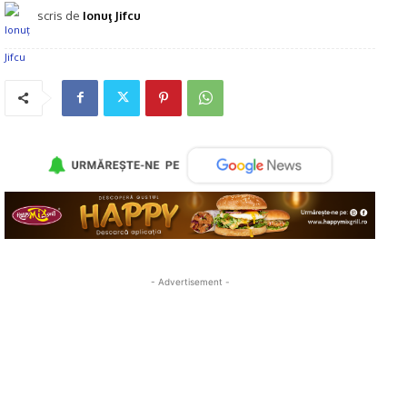
scris de
Ionuţ Jifcu
- Advertisement -