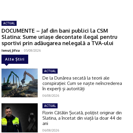
ACTUAL
DOCUMENTE – Jaf din bani publici la CSM
Slatina: Sume uriașe decontate ilegal pentru
sportivi prin adăugarea nelegală a TVA-ului
Ionuţ Jifcu
-
05/08/2026
Alte Știri
ACTUAL
De la Dunărea secată la teorii ale
conspirației: Cum se naște neîncrederea
în experți și autorități
06/08/2026
ACTUAL
Florin Cătălin Șucată, poliţist originar din
Slatina, a încetat din viață la doar 44 de
ani
06/08/2026