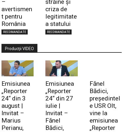
–
străine și
avertismen
criza de
t pentru
legitimitate
România
a statului
RECOMANDATE
RECOMANDATE
Producţii VIDEO
Emisiunea
Emisiunea
Fănel
„Reporter
„Reporter
Bădici,
24“ din 3
24“ din 27
preşedintel
august |
iulie |
e USR Olt,
Invitat –
Invitat –
vine la
Marius
Fănel
emisiunea
Perianu,
Bădici,
„Reporter