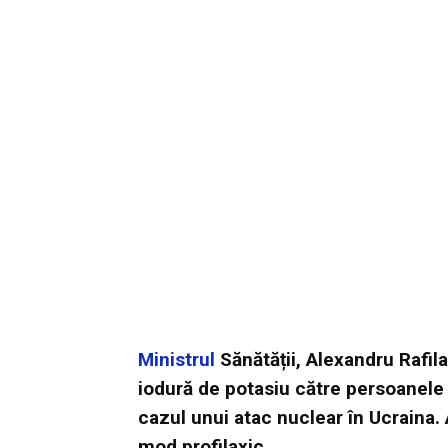
Ministrul
Sănătății, Alexandru Rafil
iodură de potasiu către persoanele d
cazul unui atac nuclear în Ucraina. 
mod profilaxic.