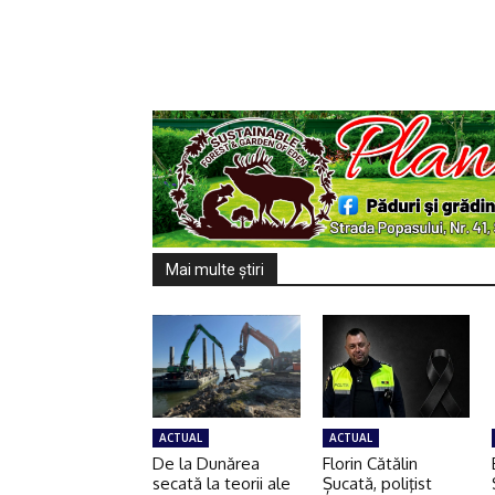
Mai multe ştiri
ACTUAL
ACTUAL
De la Dunărea
Florin Cătălin
secată la teorii ale
Șucată, poliţist