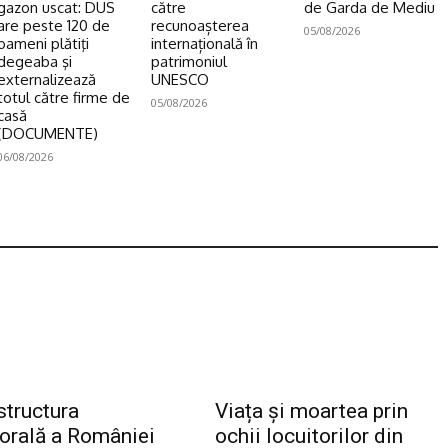
gazon uscat: DUS
către
de Garda de Mediu
are peste 120 de
recunoașterea
05/08/2026
oameni plătiţi
internațională în
degeaba şi
patrimoniul
externalizează
UNESCO
totul către firme de
05/08/2026
casă
(DOCUMENTE)
06/08/2026
structura
Viața și moartea prin
torală a României
ochii locuitorilor din