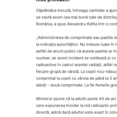
Săptămâna trecută, întreaga cantitate a ajuns 
se caută acum cea mai bună cale de distribui
România, a spus Alexandru Rafila într-o conf
„Administrarea de comprimate sau pastile de
la indicația autorităților. Nu trebuie luate î
astfel de anunț public că aceste pastile ar t
nuclear, iar acest incident se soldează și cu 
radioactive în cadrul acestei radiații, altfel
fiecare grupă de vârstă. La copiii nou-născu
comprimat la copiii cu vârsta de până la 3 ani
adulți – două comprimate. La fel femeile grav
Ministrul spune că la adulții peste 40 de an
care expunerea tiroidei la iod radioactiv pr
directă, adică dacă adultul este exact în zo