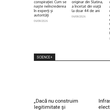
conspirației: Cum se
originar din Slatina,
naște neîncrederea
a încetat din viață
în experți și
la doar 44 de ani
autorități
06/08/2026
06/08/2026
SCIENCE+
„Dacă nu construim
Infra
legitimitate și
elec