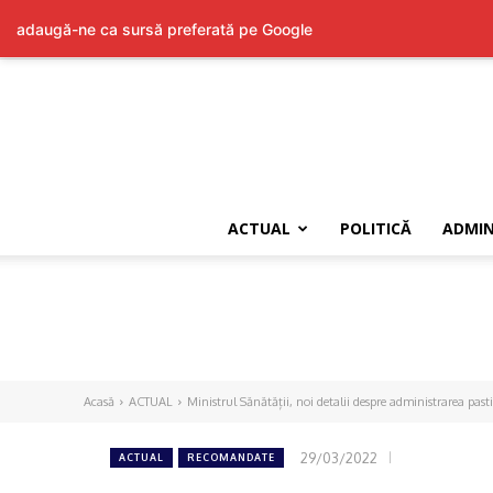
adaugă-ne ca sursă preferată pe Google
ACTUAL
POLITICĂ
ADMIN
Acasă
ACTUAL
Ministrul Sănătății, noi detalii despre administrarea past
29/03/2022
ACTUAL
RECOMANDATE