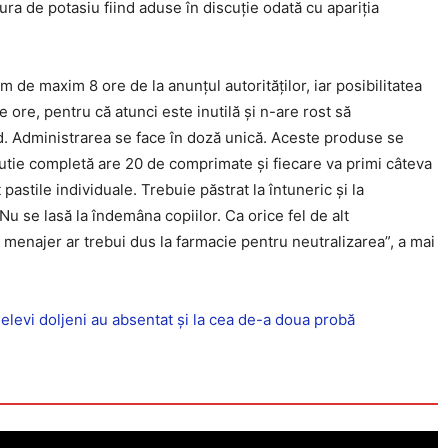
dura de potasiu fiind aduse în discuție odată cu apariția
 de maxim 8 ore de la anunțul autorităților, iar posibilitatea
ore, pentru că atunci este inutilă și n-are rost să
d. Administrarea se face în doză unică. Aceste produse se
cutie completă are 20 de comprimate și fiecare va primi câteva
pastile individuale. Trebuie păstrat la întuneric și la
 se lasă la îndemâna copiilor. Ca orice fel de alt
menajer ar trebui dus la farmacie pentru neutralizarea”, a mai
Click pe imagine
elevi doljeni au absentat și la cea de-a doua probă