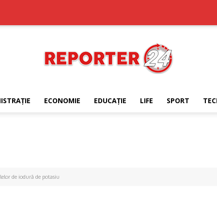
ISTRAŢIE
ECONOMIE
EDUCAŢIE
LIFE
SPORT
TEC
REPORTER24
ilelor de iodură de potasiu