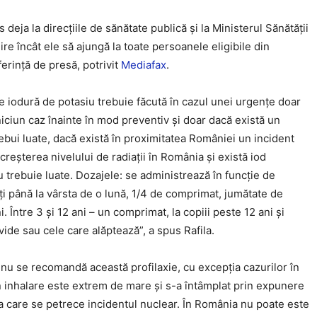
deja la direcțiile de sănătate publică și la Ministerul Sănătății
re încât ele să ajungă la toate persoanele eligibile din
erință de presă, potrivit
Mediafax
.
 iodură de potasiu trebuie făcută în cazul unei urgențe doar
n niciun caz înainte în mod preventiv și doar dacă există un
rebui luate, dacă există în proximitatea României un incident
creșterea nivelului de radiații în România și există iod
 nu trebuie luate. Dozajele: se administrează în funcție de
ți până la vârsta de o lună, 1/4 de comprimat, jumătate de
. Între 3 și 12 ani – un comprimat, la copiii peste 12 ani și
ide sau cele care alăptează”, a spus Rafila.
i nu se recomandă această profilaxie, cu excepția cazurilor în
in inhalare este extrem de mare și s-a întâmplat prin expunere
na care se petrece incidentul nuclear. În România nu poate este