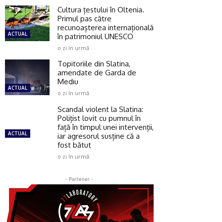
Cultura țestului în Oltenia.
Primul pas către
recunoașterea internațională
ACTUAL
în patrimoniul UNESCO
o zi în urmă
Topitoriile din Slatina,
amendate de Garda de
Mediu
ACTUAL
o zi în urmă
Scandal violent la Slatina:
Polițist lovit cu pumnul în
față în timpul unei intervenții,
ACTUAL
iar agresorul susține că a
fost bătut
o zi în urmă
- Partener -