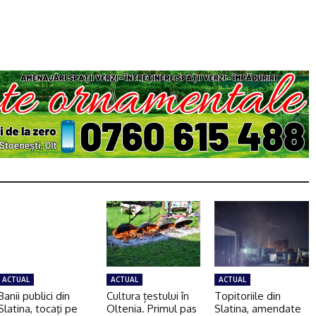
ACTUAL
ACTUAL
ACTUAL
Banii publici din
Cultura țestului în
Topitoriile din
Slatina, tocaţi pe
Oltenia. Primul pas
Slatina, amendate