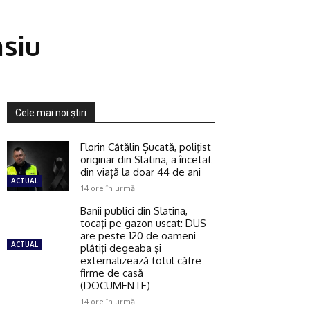
asiu
Cele mai noi ştiri
Florin Cătălin Șucată, poliţist
originar din Slatina, a încetat
din viață la doar 44 de ani
ACTUAL
14 ore în urmă
Banii publici din Slatina,
tocaţi pe gazon uscat: DUS
are peste 120 de oameni
ACTUAL
plătiţi degeaba şi
externalizează totul către
firme de casă
(DOCUMENTE)
14 ore în urmă