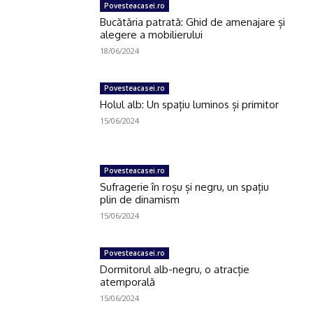
Povesteacasei.ro
Bucătăria patrată: Ghid de amenajare și
alegere a mobilierului
18/06/2024
Povesteacasei.ro
Holul alb: Un spațiu luminos și primitor
15/06/2024
Povesteacasei.ro
Sufragerie în roșu și negru, un spațiu
plin de dinamism
15/06/2024
Povesteacasei.ro
Dormitorul alb-negru, o atracție
atemporală
15/06/2024