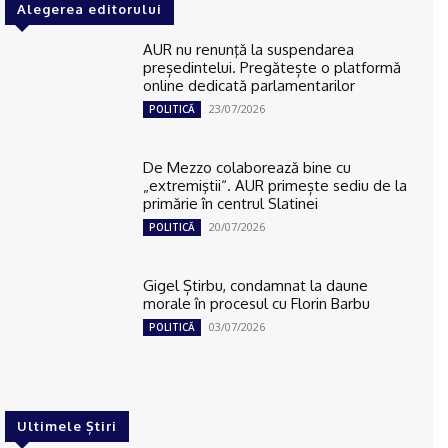
Alegerea editorului
AUR nu renunţă la suspendarea
președintelui. Pregătește o platformă
online dedicată parlamentarilor
23/07/2026
POLITICĂ
De Mezzo colaborează bine cu
„extremiştii“. AUR primește sediu de la
primărie în centrul Slatinei
20/07/2026
POLITICĂ
Gigel Știrbu, condamnat la daune
morale în procesul cu Florin Barbu
03/07/2026
POLITICĂ
Ultimele Știri