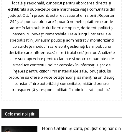
locală și regională, cunoscut pentru abordarea directă și
echilibrată a subiectelor care marchează viața comunității din
județul Olt. În prezent, este realizatorul emisiunii „Reporter
24” și al podcastului care îi poartă numele, platforme unde
aduce în fața publicului lideri de opinie, decidenți politici și
oameni cu povești remarcabile. De-a lungul carierei, s-a
specializat în jurnalism politic și administrativ, monitorizând
cu strictețe modul în care sunt gestionați banii publici și
deciziile care influențează direct traiul cetățenilor. Analizele
Click pe imagine
sale sunt apreciate pentru claritate și pentru capacitatea de
a traduce contextul politic complex în informații ușor de
înțeles pentru cititor. Prin materialele sale, Ionuț Jifcu își
propune să ofere o voce cetățenilor și să mențină un dialog
constant între autorități și comunitate, militând pentru
transparență și responsabilitate în administrația publică.
Cele mai noi ştiri
Florin Cătălin Șucată, poliţist originar din