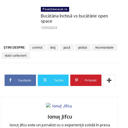
Povesteacasei.ro
Bucătăria închisă vs bucătărie open
space
15/06/2024
ŞTIRI DESPRE:
control
dolj
pază
poliţia
recomandate
staţii carburant
Facebook
Twitter
Pinterest
Ionuţ Jifcu
Ionuț Jifcu este un jurnalist cu o experiență solidă în presa