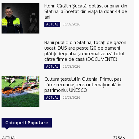
Florin Cătălin Șucată, poliţist originar din
Slatina, a încetat din viață la doar 44 de
ani
06/08/2026
ACTUAL
Banii publici din Slatina, tocaţi pe gazon
uscat: DUS are peste 120 de oameni
plătiţi degeaba şi externalizează totul
către firme de casă (DOCUMENTE)
06/08/2026
ACTUAL
Cultura țestului în Oltenia. Primul pas
către recunoașterea internațională în
patrimoniul UNESCO
05/08/2026
ACTUAL
Categorii Populare
ACTUAL
27566