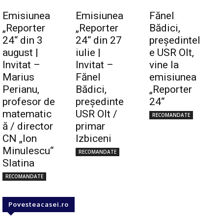
Emisiunea
Emisiunea
Fănel
„Reporter
„Reporter
Bădici,
24“ din 3
24“ din 27
preşedintel
august |
iulie |
e USR Olt,
Invitat –
Invitat –
vine la
Marius
Fănel
emisiunea
Perianu,
Bădici,
„Reporter
profesor de
preşedinte
24“
matematic
USR Olt /
RECOMANDATE
ă / director
primar
CN „Ion
Izbiceni
Minulescu“
RECOMANDATE
Slatina
RECOMANDATE
Povesteacasei.ro