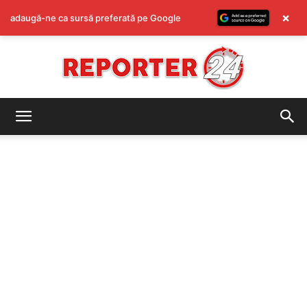
×
adaugă-ne ca sursă preferată pe Google
REPORTER24