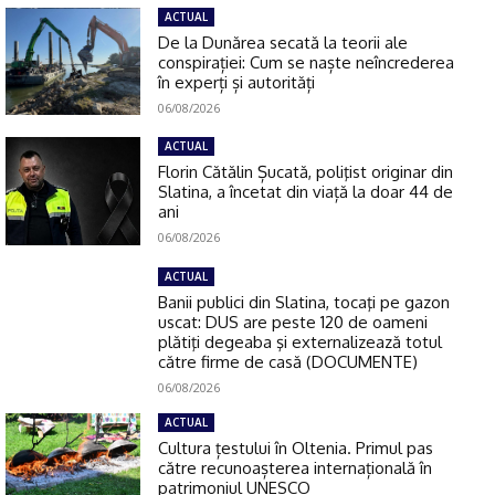
ACTUAL
De la Dunărea secată la teorii ale
conspirației: Cum se naște neîncrederea
în experți și autorități
06/08/2026
ACTUAL
Florin Cătălin Șucată, poliţist originar din
Slatina, a încetat din viață la doar 44 de
ani
06/08/2026
ACTUAL
Banii publici din Slatina, tocaţi pe gazon
uscat: DUS are peste 120 de oameni
plătiţi degeaba şi externalizează totul
către firme de casă (DOCUMENTE)
06/08/2026
ACTUAL
Cultura țestului în Oltenia. Primul pas
către recunoașterea internațională în
patrimoniul UNESCO