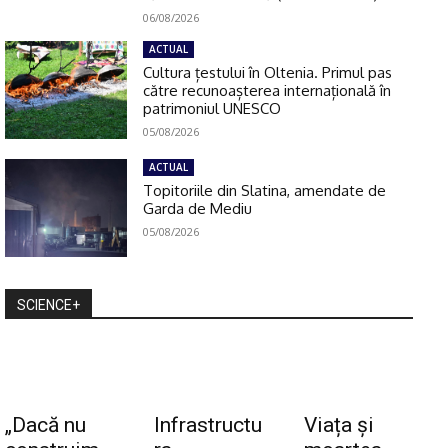
06/08/2026
ACTUAL
Cultura țestului în Oltenia. Primul pas
către recunoașterea internațională în
patrimoniul UNESCO
05/08/2026
ACTUAL
Topitoriile din Slatina, amendate de
Garda de Mediu
05/08/2026
SCIENCE+
„Dacă nu
Infrastructu
Viața și