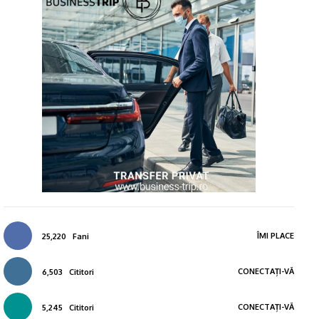
ÎMI PLACE
25,220
Fani
CONECTAȚI-VĂ
6,503
Cititori
CONECTAȚI-VĂ
5,245
Cititori