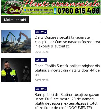
Mai multe ştiri
ACTUAL
De la Dunărea secată la teorii ale
conspirației: Cum se naște neîncrederea
în experți și autorități
06/08/2026
ACTUAL
Florin Cătălin Șucată, poliţist originar din
Slatina, a încetat din viață la doar 44 de
ani
06/08/2026
ACTUAL
Banii publici din Slatina, tocaţi pe gazon
uscat: DUS are peste 120 de oameni
plătiţi degeaba şi externalizează totul
către firme de casă (DOCUMENTE)