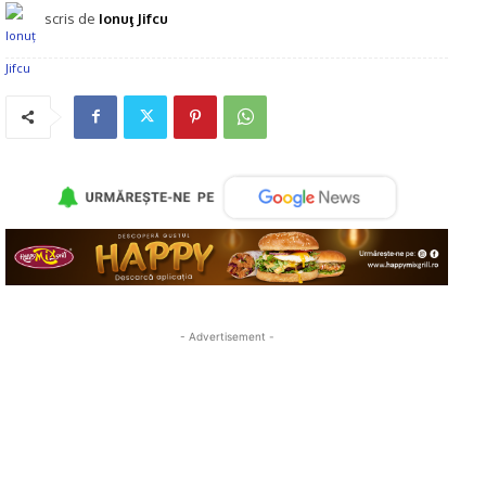
scris de
Ionuţ Jifcu
- Advertisement -