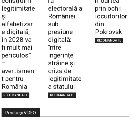
construim
ra
moartea
legitimitate
electorală a
prin ochii
și
României
locuitorilor
alfabetizar
sub
din
e digitală,
presiune
Pokrovsk
în 2028 va
digitală:
RECOMANDATE
fi mult mai
între
periculos”
ingerințe
–
străine și
avertismen
criza de
t pentru
legitimitate
România
a statului
RECOMANDATE
RECOMANDATE
Producţii VIDEO