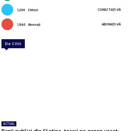
CONECTAȚI-VĂ
1,200
Cititori
ABONAȚI-VĂ
1,860
Abonați
De Citit
ACTUAL
Banii publici din Slatina, tocaţi pe gazon uscat: