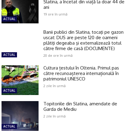
Slatina, a încetat din viață la doar 44 de
ani
19 ore în urmă
ACTUAL
Banii publici din Slatina, tocaţi pe gazon
uscat: DUS are peste 120 de oameni
plătiţi degeaba şi externalizează totul
către firme de casă (DOCUMENTE)
ACTUAL
20 de ore în urmă
Cultura țestului în Oltenia. Primul pas
către recunoașterea internațională în
patrimoniul UNESCO
2 zile în urmă
ACTUAL
Topitoriile din Slatina, amendate de
Garda de Mediu
2 zile în urmă
ACTUAL