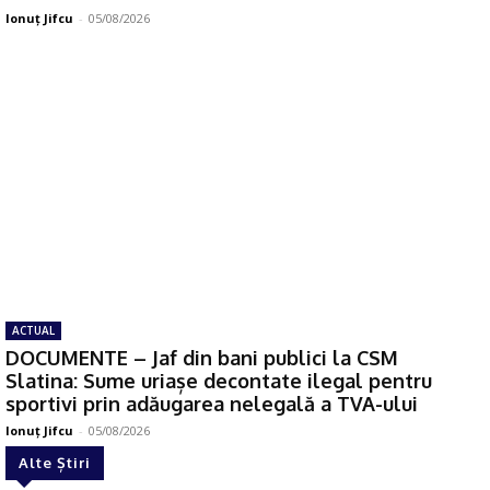
Ionuţ Jifcu
-
05/08/2026
ACTUAL
DOCUMENTE – Jaf din bani publici la CSM
Slatina: Sume uriașe decontate ilegal pentru
sportivi prin adăugarea nelegală a TVA-ului
Ionuţ Jifcu
-
05/08/2026
Alte Știri