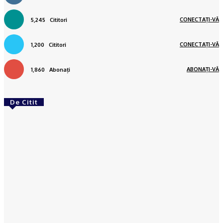
CONECTAȚI-VĂ
5,245
Cititori
CONECTAȚI-VĂ
1,200
Cititori
ABONAȚI-VĂ
1,860
Abonați
De Citit
ACTUAL
Cultura țestului în Oltenia. Primul pas către
recunoașterea internațională în patrimoniul
UNESCO
Ionuţ Jifcu
-
05/08/2026
ACTUAL