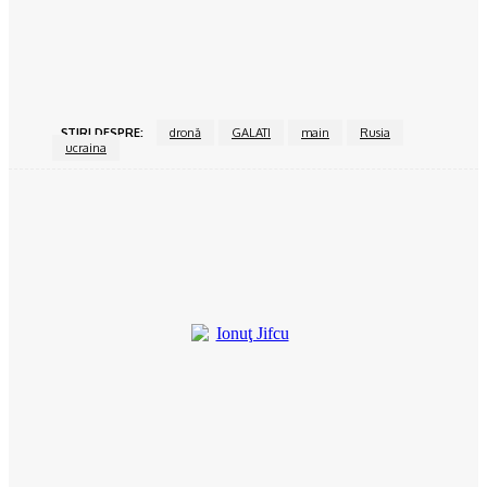
Povesteacasei.ro
Bucătăria închisă vs bucătărie open space
15/06/2024
ŞTIRI DESPRE:
dronă
GALATI
main
Rusia
ucraina
Facebook
Twitter
Pinterest
WhatsApp
Ionuţ Jifcu
Ionuț Jifcu este un jurnalist cu o experiență solidă în presa