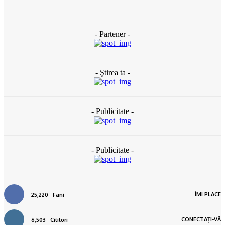
16 ore în urmă
- Partener -
- Ştirea ta -
- Publicitate -
- Publicitate -
ÎMI PLACE
25,220
Fani
CONECTAȚI-VĂ
6,503
Cititori