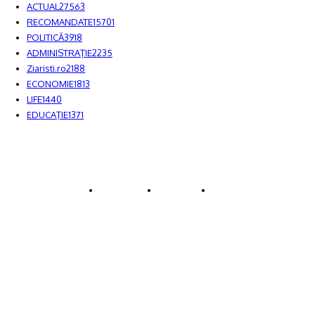
ACTUAL
27563
RECOMANDATE
15701
POLITICĂ
3918
ADMINISTRAŢIE
2235
Ziaristi.ro
2188
ECONOMIE
1813
LIFE
1440
EDUCAŢIE
1371
© JFK Media & More SRL. Toate drepturile rezervate.
Despre noi
Publicitate
Contact