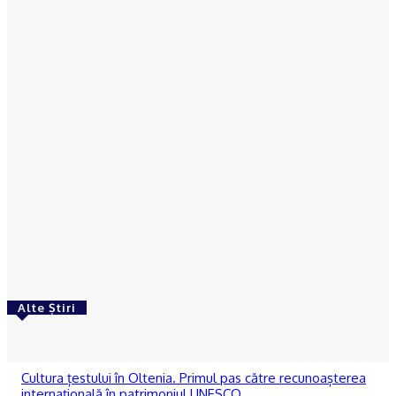
DOCUMENTE – Jaf din bani publici la CSM Slatina:
Sume uriașe decontate ilegal pentru sportivi prin
adăugarea nelegală a TVA-ului
Ionuţ Jifcu
-
05/08/2026
ACTUAL
Semnal de alarmă la Slatina: Primăria ignoră
problemele critice de la Colegiul Național „Ion
Minulescu”
Ionuţ Jifcu
-
04/08/2026
Alte Știri
ACTUAL
Cultura țestului în Oltenia. Primul pas către recunoașterea
internațională în patrimoniul UNESCO