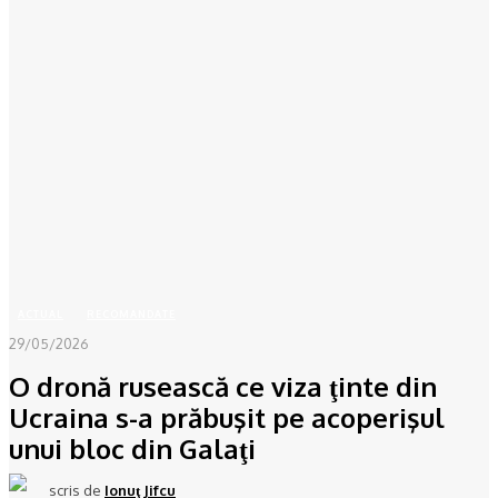
Acasă
ACTUAL
O dronă rusească ce viza ţinte din Ucraina s-a prăbuşit pe
acoperişul...
ACTUAL
RECOMANDATE
29/05/2026
O dronă rusească ce viza ţinte din
Ucraina s-a prăbuşit pe acoperişul
unui bloc din Galaţi
scris de
Ionuţ Jifcu