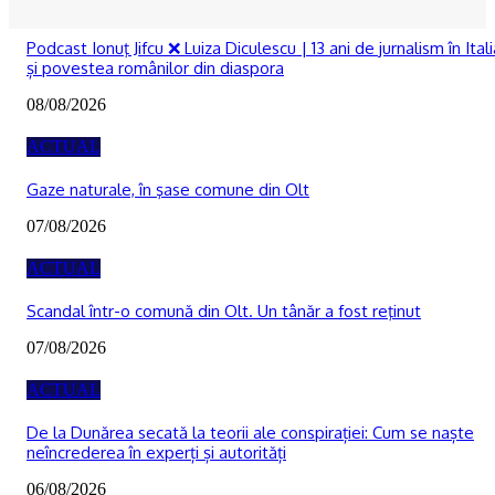
RECOMANDATE
Podcast Ionuţ Jifcu ❌ Luiza Diculescu | 13 ani de jurnalism în Itali
și povestea românilor din diaspora
08/08/2026
ACTUAL
Gaze naturale, în şase comune din Olt
07/08/2026
ACTUAL
Scandal într-o comună din Olt. Un tânăr a fost reţinut
07/08/2026
ACTUAL
De la Dunărea secată la teorii ale conspirației: Cum se naște
neîncrederea în experți și autorități
06/08/2026