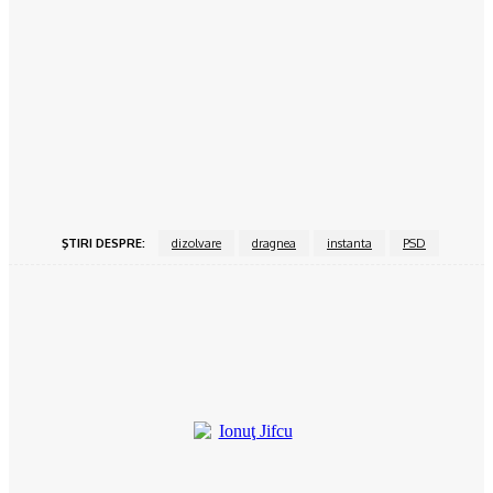
Povesteacasei.ro
Dormitorul alb-negru, o atracție atemporală
15/06/2024
Povesteacasei.ro
Bucătăria închisă vs bucătărie open space
15/06/2024
ŞTIRI DESPRE:
dizolvare
dragnea
instanta
PSD
Facebook
Twitter
Pinterest
WhatsApp