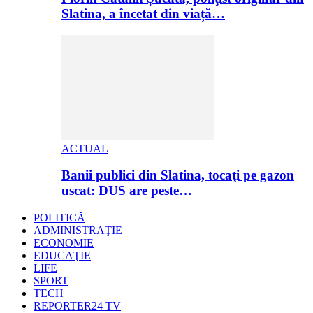
Slatina, a încetat din viață…
ACTUAL
Banii publici din Slatina, tocaţi pe gazon
uscat: DUS are peste…
POLITICĂ
ADMINISTRAŢIE
ECONOMIE
EDUCAŢIE
LIFE
SPORT
TECH
REPORTER24 TV