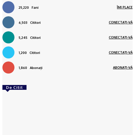
ÎMI PLACE
25,220
Fani
CONECTAȚI-VĂ
6,503
Cititori
CONECTAȚI-VĂ
5,245
Cititori
CONECTAȚI-VĂ
1,200
Cititori
ABONAȚI-VĂ
1,860
Abonați
De Citit
ACTUAL
Gaze naturale, în şase comune din Olt
Ionuţ Jifcu
-
07/08/2026