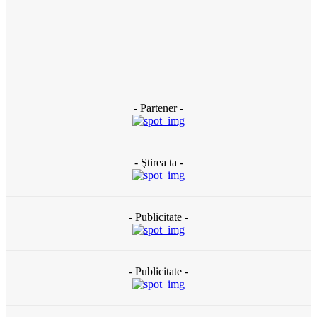
Banii publici din Slatina, tocaţi pe gazon uscat: DUS are peste
120 de oameni plătiţi degeaba şi externalizează totul către
firme de casă (DOCUMENTE)
3 zile în urmă
- Partener -
- Ştirea ta -
- Publicitate -
- Publicitate -