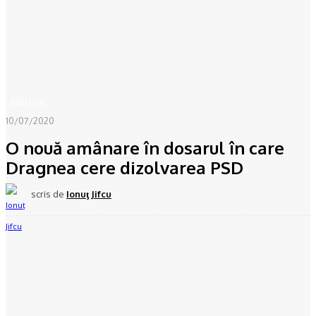
Acasă
POLITICĂ
O nouă amânare în dosarul în care Dragnea cere dizolvarea PSD
POLITICĂ
10/07/2020
O nouă amânare în dosarul în care
Dragnea cere dizolvarea PSD
scris de
Ionuţ Jifcu