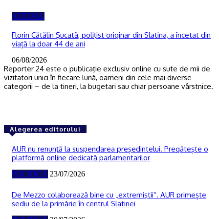
ACTUAL
Florin Cătălin Șucată, poliţist originar din Slatina, a încetat din
viață la doar 44 de ani
06/08/2026
Reporter 24 este o publicaţie exclusiv online cu sute de mii de
vizitatori unici în fiecare lună, oameni din cele mai diverse
categorii – de la tineri, la bugetari sau chiar persoane vârstnice.
Alegerea editorului
AUR nu renunţă la suspendarea președintelui. Pregătește o
platformă online dedicată parlamentarilor
POLITICĂ
23/07/2026
De Mezzo colaborează bine cu „extremiştii“. AUR primește
sediu de la primărie în centrul Slatinei