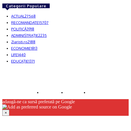
Categorii Populare
ACTUAL
27568
RECOMANDATE
15707
POLITICĂ
3918
ADMINISTRAŢIE
2235
Ziaristi.ro
2188
ECONOMIE
1813
LIFE
1440
EDUCAŢIE
1371
© JFK Media & More SRL. Toate drepturile rezervate.
Despre noi
Publicitate
Contact
adaugă-ne ca sursă preferată pe Google
×