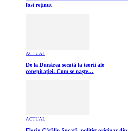
fost reţinut
ACTUAL
De la Dunărea secată la teorii ale
conspirației: Cum se naște…
ACTUAL
Florin Cătălin Șucată, poliţist originar din