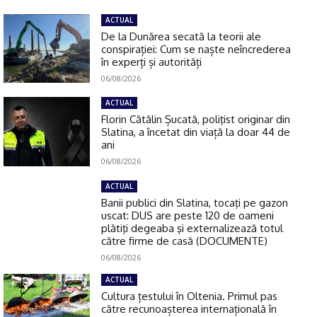
ACTUAL
De la Dunărea secată la teorii ale
conspirației: Cum se naște neîncrederea
în experți și autorități
06/08/2026
ACTUAL
Florin Cătălin Șucată, poliţist originar din
Slatina, a încetat din viață la doar 44 de
ani
06/08/2026
ACTUAL
Banii publici din Slatina, tocaţi pe gazon
uscat: DUS are peste 120 de oameni
plătiţi degeaba şi externalizează totul
către firme de casă (DOCUMENTE)
06/08/2026
ACTUAL
Cultura țestului în Oltenia. Primul pas
către recunoașterea internațională în