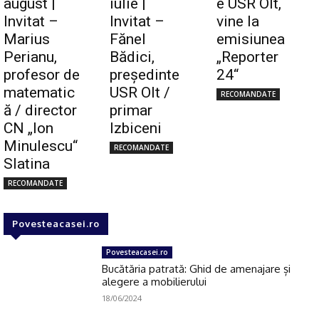
august |
iulie |
e USR Olt,
Invitat –
Invitat –
vine la
Marius
Fănel
emisiunea
Perianu,
Bădici,
„Reporter
profesor de
preşedinte
24“
matematic
USR Olt /
RECOMANDATE
ă / director
primar
CN „Ion
Izbiceni
Minulescu“
RECOMANDATE
Slatina
RECOMANDATE
Povesteacasei.ro
Povesteacasei.ro
Bucătăria patrată: Ghid de amenajare și
alegere a mobilierului
18/06/2024