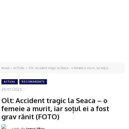
Acasă
ACTUAL
Olt: Accident tragic la Seaca - o femeie a murit, iar soțul...
ACTUAL
RECOMANDATE
29/07/2025
Olt: Accident tragic la Seaca – o
femeie a murit, iar soțul ei a fost
grav rănit (FOTO)
scris de
Ionuţ Jifcu