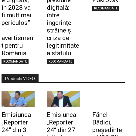
în 2028 va
digitală:
RECOMANDATE
fi mult mai
între
periculos”
ingerințe
–
străine și
avertismen
criza de
t pentru
legitimitate
România
a statului
RECOMANDATE
RECOMANDATE
Producţii VIDEO
Emisiunea
Emisiunea
Fănel
„Reporter
„Reporter
Bădici,
24“ din 3
24“ din 27
preşedintel