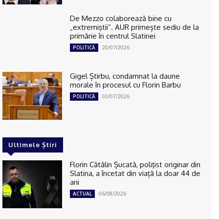
De Mezzo colaborează bine cu
„extremiştii“. AUR primește sediu de la
primărie în centrul Slatinei
20/07/2026
POLITICĂ
Gigel Știrbu, condamnat la daune
morale în procesul cu Florin Barbu
03/07/2026
POLITICĂ
Ultimele Știri
Florin Cătălin Șucată, poliţist originar din
Slatina, a încetat din viață la doar 44 de
ani
06/08/2026
ACTUAL