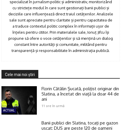
specializat în jurnalism politic și administrativ, monitorizând
cu strictețe modul în care sunt gestionați banii publici și
deciziile care influențează direct traiul cetățenilor. Analizele
sale sunt apreciate pentru claritate și pentru capacitatea de
a traduce contextul politic complex în informații ușor de
înțeles pentru cititor. Prin materialele sale, Ionuț Jifcu își
propune să ofere o voce cetățenilor și să mențină un dialog
constant între autorități și comunitate, militând pentru
transparență și responsabilitate în administrația publică.
Cele mai noi ştiri
Florin Cătălin Șucată, poliţist originar din
Slatina, a încetat din viață la doar 44 de
ani
11 ore în urmă
ACTUAL
Banii publici din Slatina, tocaţi pe gazon
uscat: DUS are peste 120 de oameni