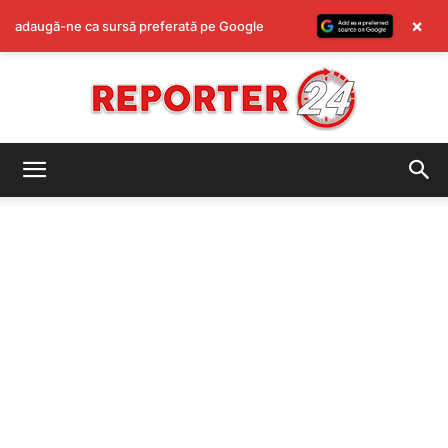
×
adaugă-ne ca sursă preferată pe Google
REPORTER24