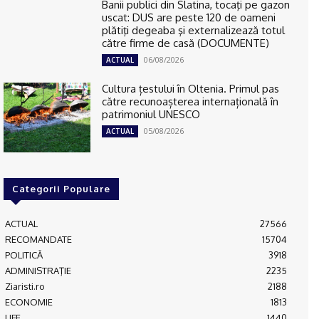
Banii publici din Slatina, tocaţi pe gazon
uscat: DUS are peste 120 de oameni
plătiţi degeaba şi externalizează totul
către firme de casă (DOCUMENTE)
06/08/2026
ACTUAL
Cultura țestului în Oltenia. Primul pas
către recunoașterea internațională în
patrimoniul UNESCO
05/08/2026
ACTUAL
Categorii Populare
ACTUAL
27566
RECOMANDATE
15704
POLITICĂ
3918
ADMINISTRAŢIE
2235
Ziaristi.ro
2188
ECONOMIE
1813
LIFE
1440