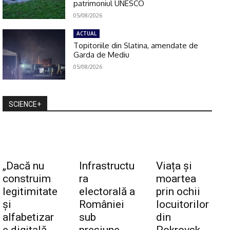
patrimoniul UNESCO
05/08/2026
ACTUAL
Topitoriile din Slatina, amendate de
Garda de Mediu
05/08/2026
SCIENCE+
„Dacă nu
Infrastructu
Viața și
construim
ra
moartea
legitimitate
electorală a
prin ochii
și
României
locuitorilor
alfabetizar
sub
din
e digitală,
presiune
Pokrovsk