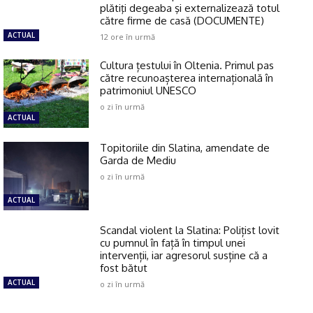
plătiţi degeaba şi externalizează totul
către firme de casă (DOCUMENTE)
ACTUAL
12 ore în urmă
Cultura țestului în Oltenia. Primul pas
către recunoașterea internațională în
patrimoniul UNESCO
o zi în urmă
ACTUAL
Topitoriile din Slatina, amendate de
Garda de Mediu
o zi în urmă
ACTUAL
Scandal violent la Slatina: Polițist lovit
cu pumnul în față în timpul unei
intervenții, iar agresorul susține că a
fost bătut
ACTUAL
o zi în urmă