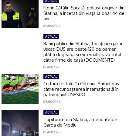
ACTUAL
Florin Cătălin Șucată, poliţist originar din
Slatina, a încetat din viață la doar 44 de
ani
06/08/2026
ACTUAL
Banii publici din Slatina, tocaţi pe gazon
uscat: DUS are peste 120 de oameni
plătiţi degeaba şi externalizează totul
către firme de casă (DOCUMENTE)
06/08/2026
ACTUAL
Cultura țestului în Oltenia. Primul pas
către recunoașterea internațională în
patrimoniul UNESCO
05/08/2026
ACTUAL
Topitoriile din Slatina, amendate de
Garda de Mediu
05/08/2026