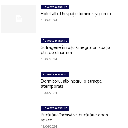
Povesteacasei.ro
Holul alb: Un spațiu luminos și primitor
15/06/2024
Povesteacasei.ro
Sufragerie în roșu și negru, un spațiu
plin de dinamism
15/06/2024
Povesteacasei.ro
Dormitorul alb-negru, o atracție
atemporală
15/06/2024
Povesteacasei.ro
Bucătăria închisă vs bucătărie open
space
15/06/2024