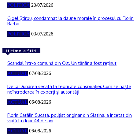
POLITICĂ
20/07/2026
Gigel Știrbu, condamnat la daune morale în procesul cu Florin
Barbu
POLITICĂ
03/07/2026
Ultimele Știri
Scandal într-o comună din Olt. Un tânăr a fost reţinut
ACTUAL
07/08/2026
De la Dunărea secată la teorii ale conspirației: Cum se naște
neîncrederea în experți și autorități
ACTUAL
06/08/2026
Florin Cătălin Șucată, poliţist originar din Slatina, a încetat din
viață la doar 44 de ani
ACTUAL
06/08/2026