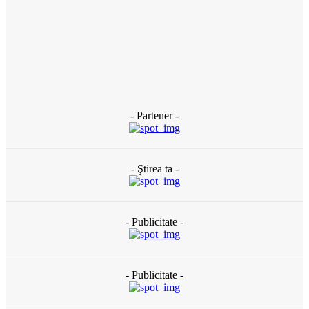
ACTUAL
Banii publici din Slatina, tocaţi pe gazon uscat: DUS are peste
120 de oameni plătiţi degeaba şi externalizează totul către
firme de casă (DOCUMENTE)
3 zile în urmă
- Partener -
- Ştirea ta -
- Publicitate -
- Publicitate -