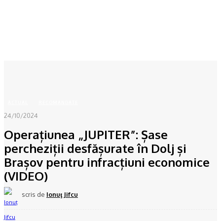
Acasă
ACTUAL
Operațiunea "JUPITER": Șase percheziții desfășurate în Dolj și Brașov
pentru infracțiuni economice...
ACTUAL
RECOMANDATE
24/10/2024
Operațiunea „JUPITER”: Șase
percheziții desfășurate în Dolj și
Brașov pentru infracțiuni economice
(VIDEO)
scris de
Ionuţ Jifcu