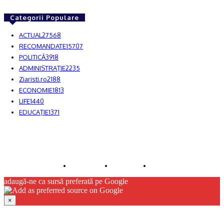
Categorii Populare
ACTUAL
27568
RECOMANDATE
15707
POLITICĂ
3918
ADMINISTRAŢIE
2235
Ziaristi.ro
2188
ECONOMIE
1813
LIFE
1440
EDUCAŢIE
1371
© JFK Media & More SRL. Toate drepturile rezervate.
Despre noi
Publicitate
Contact
adaugă-ne ca sursă preferată pe Google
×