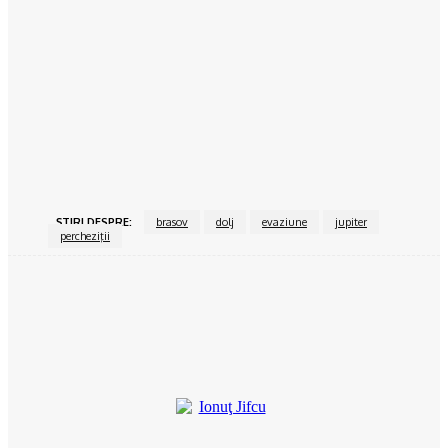
Povesteacasei.ro
Dormitorul alb-negru, o atracție atemporală
15/06/2024
Povesteacasei.ro
Bucătăria închisă vs bucătărie open space
15/06/2024
ŞTIRI DESPRE:
brasov
dolj
evaziune
jupiter
percheziţii
Facebook
Twitter
Pinterest
WhatsApp