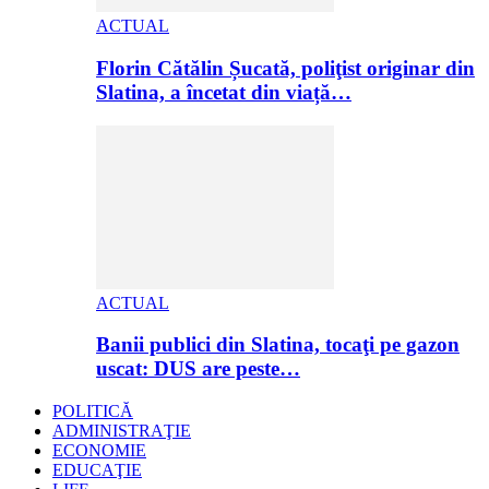
ACTUAL
Florin Cătălin Șucată, poliţist originar din
Slatina, a încetat din viață…
ACTUAL
Banii publici din Slatina, tocaţi pe gazon
uscat: DUS are peste…
POLITICĂ
ADMINISTRAŢIE
ECONOMIE
EDUCAŢIE