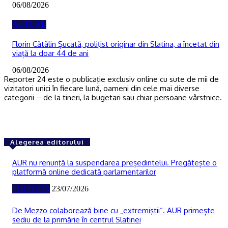
06/08/2026
ACTUAL
Florin Cătălin Șucată, poliţist originar din Slatina, a încetat din
viață la doar 44 de ani
06/08/2026
Reporter 24 este o publicaţie exclusiv online cu sute de mii de
vizitatori unici în fiecare lună, oameni din cele mai diverse
categorii – de la tineri, la bugetari sau chiar persoane vârstnice.
Alegerea editorului
AUR nu renunţă la suspendarea președintelui. Pregătește o
platformă online dedicată parlamentarilor
POLITICĂ
23/07/2026
De Mezzo colaborează bine cu „extremiştii“. AUR primește
sediu de la primărie în centrul Slatinei