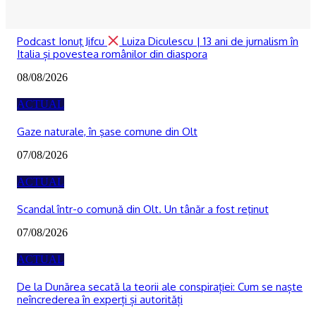
RECOMANDATE
Podcast Ionuţ Jifcu
Luiza Diculescu | 13 ani de jurnalism în
Italia și povestea românilor din diaspora
08/08/2026
ACTUAL
Gaze naturale, în şase comune din Olt
07/08/2026
ACTUAL
Scandal într-o comună din Olt. Un tânăr a fost reţinut
07/08/2026
ACTUAL
De la Dunărea secată la teorii ale conspirației: Cum se naște
neîncrederea în experți și autorități