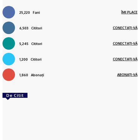
ÎMI PLACE
25,220
Fani
CONECTAȚI-VĂ
6,503
Cititori
CONECTAȚI-VĂ
5,245
Cititori
CONECTAȚI-VĂ
1,200
Cititori
ABONAȚI-VĂ
1,860
Abonați
De Citit
ACTUAL
Gaze naturale, în şase comune din Olt
Ionuţ Jifcu
-
07/08/2026