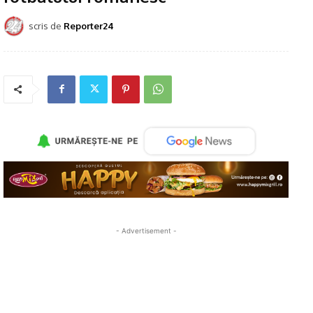
scris de
Reporter24
- Advertisement -