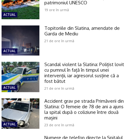
patrimoniul UNESCO
19 ore în urmă
ACTUAL
Topitoriile din Slatina, amendate de
Garda de Mediu
21 de ore în urmă
ACTUAL
Scandal violent la Slatina: Polițist lovit
cu pumnul în față în timpul unei
intervenții, iar agresorul susține că a
fost bătut
ACTUAL
21 de ore în urmă
Accident grav pe strada Primăverii din
Slatina: O femeie de 78 de ani a ajuns
la spital după o coliziune între două
mașini
ACTUAL
23 de ore în urmă
Numere de telefon directe la Spitalul