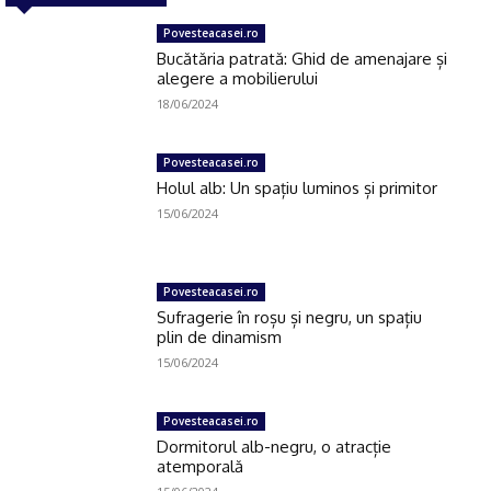
Povesteacasei.ro
Bucătăria patrată: Ghid de amenajare și
alegere a mobilierului
18/06/2024
Povesteacasei.ro
Holul alb: Un spațiu luminos și primitor
15/06/2024
Povesteacasei.ro
Sufragerie în roșu și negru, un spațiu
plin de dinamism
15/06/2024
Povesteacasei.ro
Dormitorul alb-negru, o atracție
atemporală