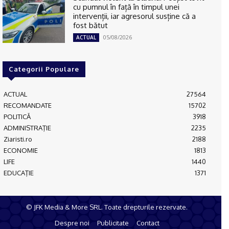
cu pumnul în față în timpul unei
intervenții, iar agresorul susține că a
fost bătut
05/08/2026
ACTUAL
Categorii Populare
ACTUAL
27564
RECOMANDATE
15702
POLITICĂ
3918
ADMINISTRAŢIE
2235
Ziaristi.ro
2188
ECONOMIE
1813
LIFE
1440
EDUCAŢIE
1371
© JFK Media & More SRL. Toate drepturile rezervate.
Despre noi
Publicitate
Contact