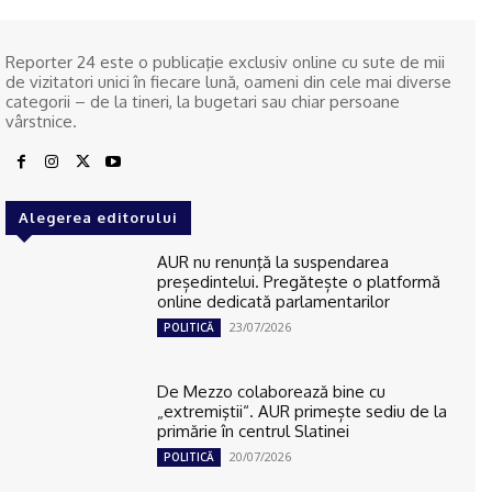
Reporter 24 este o publicaţie exclusiv online cu sute de mii
de vizitatori unici în fiecare lună, oameni din cele mai diverse
categorii – de la tineri, la bugetari sau chiar persoane
vârstnice.
Alegerea editorului
AUR nu renunţă la suspendarea
președintelui. Pregătește o platformă
online dedicată parlamentarilor
23/07/2026
POLITICĂ
De Mezzo colaborează bine cu
„extremiştii“. AUR primește sediu de la
primărie în centrul Slatinei
20/07/2026
POLITICĂ