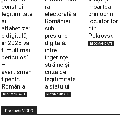
construim
ra
moartea
legitimitate
electorală a
prin ochii
și
României
locuitorilor
alfabetizar
sub
din
e digitală,
presiune
Pokrovsk
în 2028 va
digitală:
RECOMANDATE
fi mult mai
între
periculos”
ingerințe
–
străine și
avertismen
criza de
t pentru
legitimitate
România
a statului
RECOMANDATE
RECOMANDATE
Producţii VIDEO