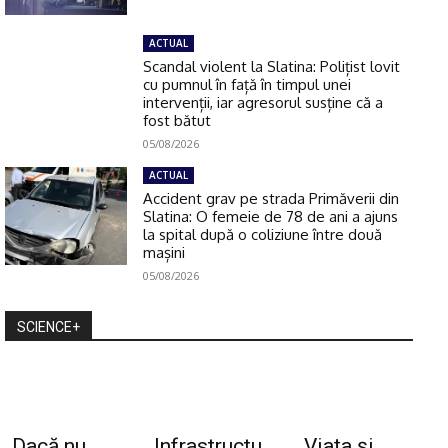
ACTUAL
Scandal violent la Slatina: Polițist lovit
cu pumnul în față în timpul unei
intervenții, iar agresorul susține că a
fost bătut
05/08/2026
ACTUAL
Accident grav pe strada Primăverii din
Slatina: O femeie de 78 de ani a ajuns
la spital după o coliziune între două
mașini
05/08/2026
SCIENCE+
„Dacă nu
Infrastructu
Viața și