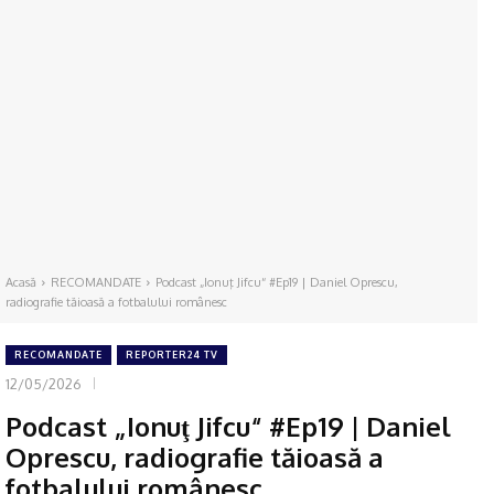
Acasă
RECOMANDATE
Podcast „Ionuţ Jifcu“ #Ep19 | Daniel Oprescu,
radiografie tăioasă a fotbalului românesc
RECOMANDATE
REPORTER24 TV
12/05/2026
Podcast „Ionuţ Jifcu“ #Ep19 | Daniel
Oprescu, radiografie tăioasă a
fotbalului românesc