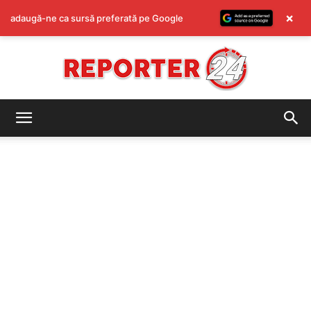
×
adaugă-ne ca sursă preferată pe Google
REPORTER24