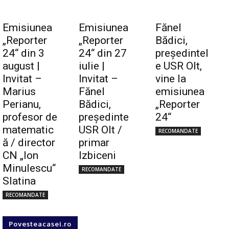
Emisiunea
Emisiunea
Fănel
Click pe imagine
„Reporter
„Reporter
Bădici,
24“ din 3
24“ din 27
preşedintel
august |
iulie |
e USR Olt,
Invitat –
Invitat –
vine la
Marius
Fănel
emisiunea
Perianu,
Bădici,
„Reporter
profesor de
preşedinte
24“
matematic
USR Olt /
RECOMANDATE
ă / director
primar
CN „Ion
Izbiceni
Minulescu“
RECOMANDATE
Slatina
RECOMANDATE
Povesteacasei.ro