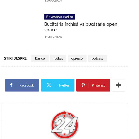
15/06/2024
Povesteacasei.ro
Bucătăria închisă vs bucătărie open
space
15/06/2024
ŞTIRI DESPRE:
Bancu
fotbal
oprescu
podcast
Facebook
Twitter
Pinterest