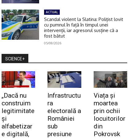
ACTUAL
Scandal violent la Slatina: Polițist lovit
cu pumnul în față în timpul unei
intervenții, iar agresorul susține că a
fost bătut
05/08/2026
SCIENCE+
„Dacă nu
Infrastructu
Viața și
construim
ra
moartea
legitimitate
electorală a
prin ochii
și
României
locuitorilor
alfabetizar
sub
din
e digitală,
presiune
Pokrovsk