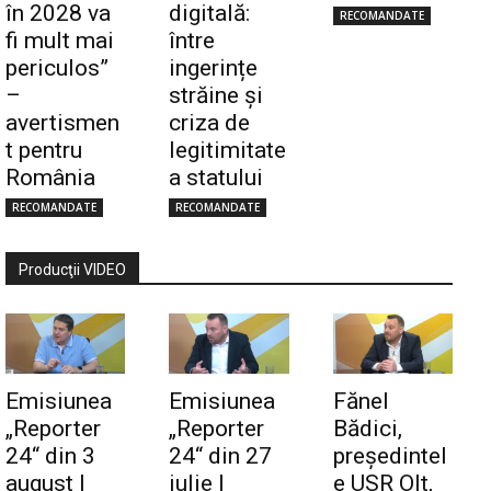
în 2028 va
digitală:
RECOMANDATE
fi mult mai
între
periculos”
ingerințe
–
străine și
avertismen
criza de
t pentru
legitimitate
România
a statului
RECOMANDATE
RECOMANDATE
Producţii VIDEO
Emisiunea
Emisiunea
Fănel
„Reporter
„Reporter
Bădici,
24“ din 3
24“ din 27
preşedintel
august |
iulie |
e USR Olt,