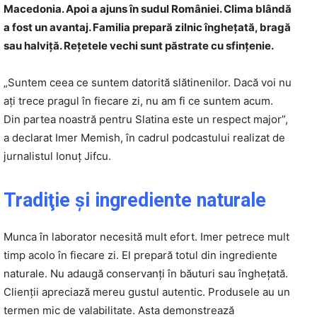
Macedonia. Apoi a ajuns în sudul României. Clima blândă
a fost un avantaj. Familia prepară zilnic înghețată, bragă
sau halviță. Rețetele vechi sunt păstrate cu sfințenie.
„Suntem ceea ce suntem datorită slătinenilor. Dacă voi nu
ați trece pragul în fiecare zi, nu am fi ce suntem acum.
Din partea noastră pentru Slatina este un respect major”,
a declarat Imer Memish, în cadrul podcastului realizat de
jurnalistul Ionuţ Jifcu.
Tradiţie şi ingrediente naturale
Munca în laborator necesită mult efort. Imer petrece mult
timp acolo în fiecare zi. El prepară totul din ingrediente
naturale. Nu adaugă conservanți în băuturi sau înghețată.
Clienții apreciază mereu gustul autentic. Produsele au un
termen mic de valabilitate. Asta demonstrează