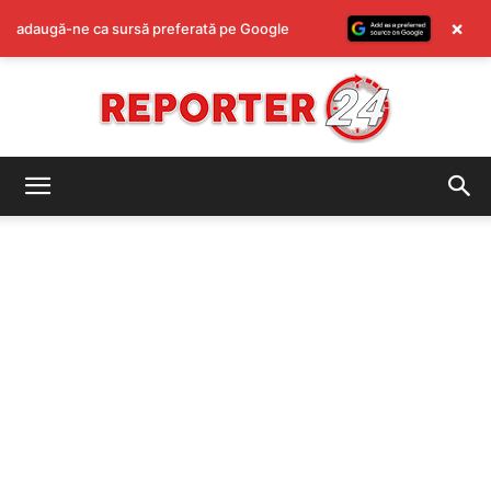
×
adaugă-ne ca sursă preferată pe Google
REPORTER24