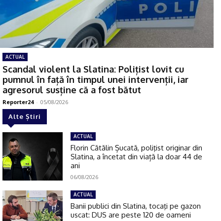
ACTUAL
Scandal violent la Slatina: Polițist lovit cu
pumnul în față în timpul unei intervenții, iar
agresorul susține că a fost bătut
Reporter24
-
05/08/2026
Alte Știri
ACTUAL
Florin Cătălin Șucată, poliţist originar din
Slatina, a încetat din viață la doar 44 de
ani
06/08/2026
ACTUAL
Banii publici din Slatina, tocaţi pe gazon
uscat: DUS are peste 120 de oameni