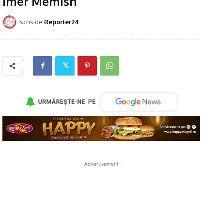
Imer Memish
scris de
Reporter24
- Advertisement -