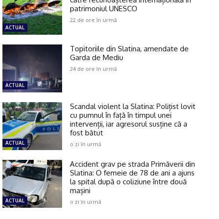
patrimoniul UNESCO
22 de ore în urmă
ACTUAL
Topitoriile din Slatina, amendate de
Garda de Mediu
24 de ore în urmă
ACTUAL
Scandal violent la Slatina: Polițist lovit
cu pumnul în față în timpul unei
intervenții, iar agresorul susține că a
fost bătut
ACTUAL
o zi în urmă
Accident grav pe strada Primăverii din
Slatina: O femeie de 78 de ani a ajuns
la spital după o coliziune între două
mașini
ACTUAL
o zi în urmă