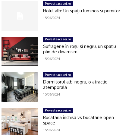
Povesteacasei.ro
Holul alb: Un spațiu luminos și primitor
15/06/2024
Click pe imagine
Povesteacasei.ro
Sufragerie în roșu și negru, un spațiu
plin de dinamism
15/06/2024
Povesteacasei.ro
Dormitorul alb-negru, o atracție
atemporală
15/06/2024
Povesteacasei.ro
Bucătăria închisă vs bucătărie open
space
15/06/2024