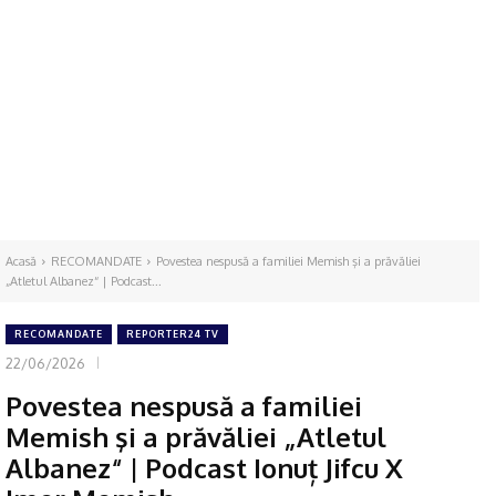
Acasă
RECOMANDATE
Povestea nespusă a familiei Memish şi a prăvăliei
„Atletul Albanez“ | Podcast...
RECOMANDATE
REPORTER24 TV
22/06/2026
Povestea nespusă a familiei
Memish şi a prăvăliei „Atletul
Albanez“ | Podcast Ionuț Jifcu X