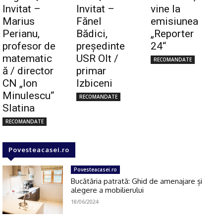
Invitat –
Invitat –
vine la
Marius
Fănel
emisiunea
Perianu,
Bădici,
„Reporter
profesor de
preşedinte
24“
matematic
USR Olt /
RECOMANDATE
ă / director
primar
CN „Ion
Izbiceni
Minulescu“
RECOMANDATE
Slatina
RECOMANDATE
Povesteacasei.ro
Povesteacasei.ro
Bucătăria patrată: Ghid de amenajare și
alegere a mobilierului
18/06/2024