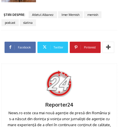
ŞTIRI DESPRE:
Atletul Albanez
Imer Memish
memish
podcast
slatina
Facebook
Twitter
Pinterest
Reporter24
News.ro este cea mai nouă agenţie de presă din România şi
s-a născut din dorinţa şi voinţa unor jurnalişti de agenţie cu
mare experienţă de a oferi în continuare conţinut de calitate,