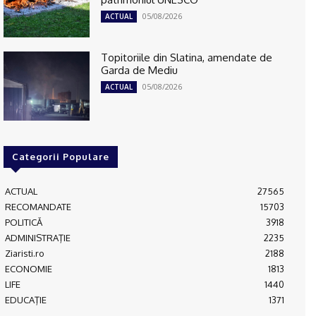
05/08/2026
ACTUAL
Topitoriile din Slatina, amendate de
Garda de Mediu
05/08/2026
ACTUAL
Categorii Populare
ACTUAL
27565
RECOMANDATE
15703
POLITICĂ
3918
ADMINISTRAŢIE
2235
Ziaristi.ro
2188
ECONOMIE
1813
LIFE
1440
EDUCAŢIE
1371