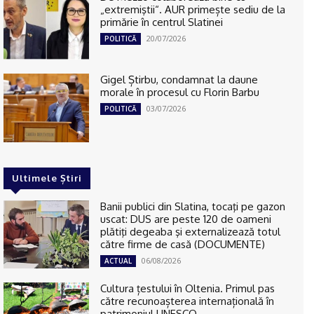
„extremiştii“. AUR primește sediu de la
primărie în centrul Slatinei
20/07/2026
POLITICĂ
Gigel Știrbu, condamnat la daune
morale în procesul cu Florin Barbu
03/07/2026
POLITICĂ
Ultimele Știri
Banii publici din Slatina, tocaţi pe gazon
uscat: DUS are peste 120 de oameni
plătiţi degeaba şi externalizează totul
către firme de casă (DOCUMENTE)
06/08/2026
ACTUAL
Cultura țestului în Oltenia. Primul pas
către recunoașterea internațională în
patrimoniul UNESCO