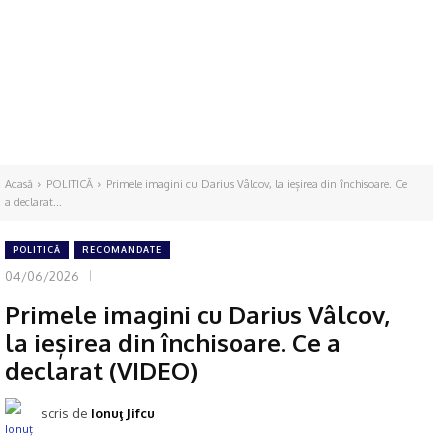
Acasă
POLITICĂ
Primele imagini cu Darius Vâlcov, la ieșirea din închisoare. Ce
a declarat...
POLITICĂ
RECOMANDATE
04/06/2026
Primele imagini cu Darius Vâlcov,
la ieșirea din închisoare. Ce a
declarat (VIDEO)
scris de
Ionuţ Jifcu