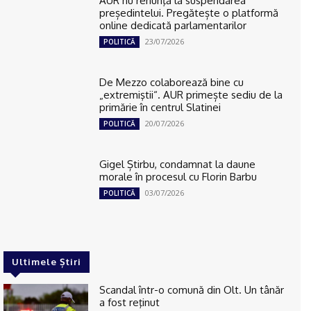
AUR nu renunţă la suspendarea
președintelui. Pregătește o platformă
online dedicată parlamentarilor
23/07/2026
POLITICĂ
De Mezzo colaborează bine cu
„extremiştii“. AUR primește sediu de la
primărie în centrul Slatinei
20/07/2026
POLITICĂ
Gigel Știrbu, condamnat la daune
morale în procesul cu Florin Barbu
03/07/2026
POLITICĂ
Ultimele Știri
Scandal într-o comună din Olt. Un tânăr
a fost reţinut