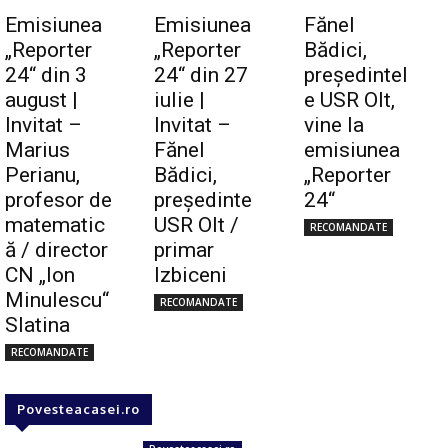
Emisiunea
Emisiunea
Fănel
„Reporter
„Reporter
Bădici,
24“ din 3
24“ din 27
preşedintel
august |
iulie |
e USR Olt,
Invitat –
Invitat –
vine la
Marius
Fănel
emisiunea
Perianu,
Bădici,
„Reporter
profesor de
preşedinte
24“
matematic
USR Olt /
RECOMANDATE
ă / director
primar
CN „Ion
Izbiceni
Minulescu“
RECOMANDATE
Slatina
RECOMANDATE
Povesteacasei.ro