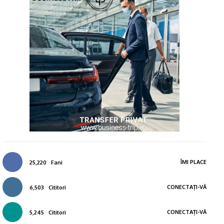
ÎMI PLACE
25,220
Fani
CONECTAȚI-VĂ
6,503
Cititori
CONECTAȚI-VĂ
5,245
Cititori