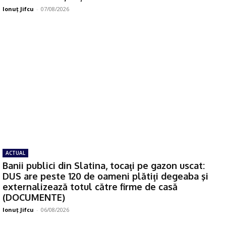
Ionuţ Jifcu
-
07/08/2026
ACTUAL
Banii publici din Slatina, tocaţi pe gazon uscat:
DUS are peste 120 de oameni plătiţi degeaba şi
externalizează totul către firme de casă
(DOCUMENTE)
Ionuţ Jifcu
-
06/08/2026