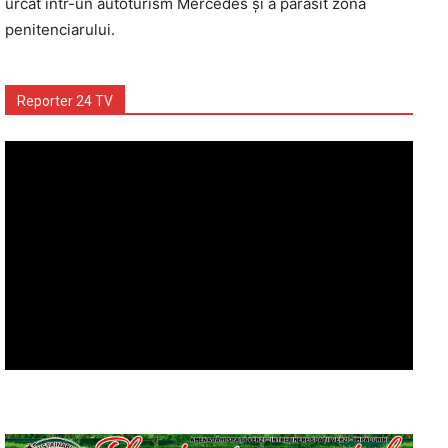
urcat într-un autoturism Mercedes și a părăsit zona
penitenciarului.
Reporter 24 TV