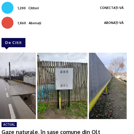
CONECTAȚI-VĂ
1,200
Cititori
ABONAȚI-VĂ
1,860
Abonați
De Citit
ACTUAL
Gaze naturale, în şase comune din Olt