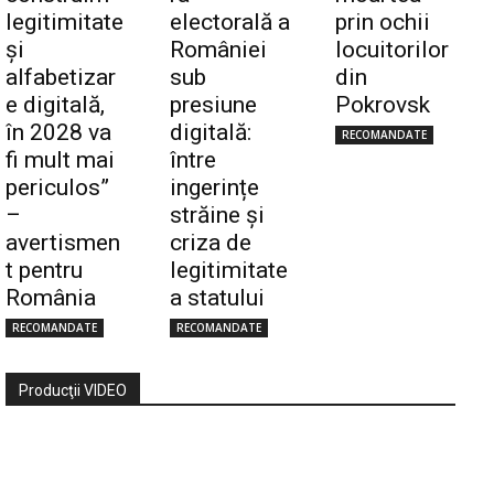
legitimitate
electorală a
prin ochii
și
României
locuitorilor
alfabetizar
sub
din
e digitală,
presiune
Pokrovsk
în 2028 va
digitală:
RECOMANDATE
fi mult mai
între
periculos”
ingerințe
–
străine și
avertismen
criza de
t pentru
legitimitate
România
a statului
RECOMANDATE
RECOMANDATE
Producţii VIDEO