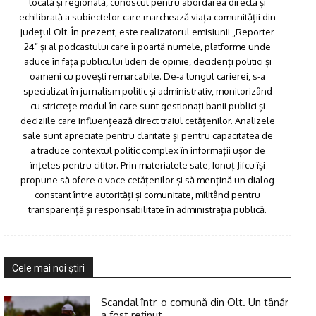
locală și regională, cunoscut pentru abordarea directă și
echilibrată a subiectelor care marchează viața comunității din
județul Olt. În prezent, este realizatorul emisiunii „Reporter
24” și al podcastului care îi poartă numele, platforme unde
aduce în fața publicului lideri de opinie, decidenți politici și
oameni cu povești remarcabile. De-a lungul carierei, s-a
specializat în jurnalism politic și administrativ, monitorizând
cu strictețe modul în care sunt gestionați banii publici și
deciziile care influențează direct traiul cetățenilor. Analizele
sale sunt apreciate pentru claritate și pentru capacitatea de
a traduce contextul politic complex în informații ușor de
înțeles pentru cititor. Prin materialele sale, Ionuț Jifcu își
propune să ofere o voce cetățenilor și să mențină un dialog
constant între autorități și comunitate, militând pentru
transparență și responsabilitate în administrația publică.
Cele mai noi ştiri
Scandal într-o comună din Olt. Un tânăr
a fost reţinut