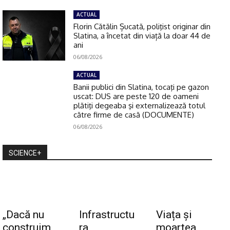
ACTUAL
Florin Cătălin Șucată, poliţist originar din
Slatina, a încetat din viață la doar 44 de
ani
06/08/2026
ACTUAL
Banii publici din Slatina, tocaţi pe gazon
uscat: DUS are peste 120 de oameni
plătiţi degeaba şi externalizează totul
către firme de casă (DOCUMENTE)
06/08/2026
SCIENCE+
„Dacă nu
Infrastructu
Viața și
construim
ra
moartea