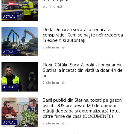
o zi în urmă
ACTUAL
De la Dunărea secată la teorii ale
conspirației: Cum se naște neîncrederea
în experți și autorități
2 zile în urmă
ACTUAL
Florin Cătălin Șucată, poliţist originar din
Slatina, a încetat din viață la doar 44 de
ani
2 zile în urmă
ACTUAL
Banii publici din Slatina, tocaţi pe gazon
uscat: DUS are peste 120 de oameni
plătiţi degeaba şi externalizează totul
către firme de casă (DOCUMENTE)
ACTUAL
2 zile în urmă