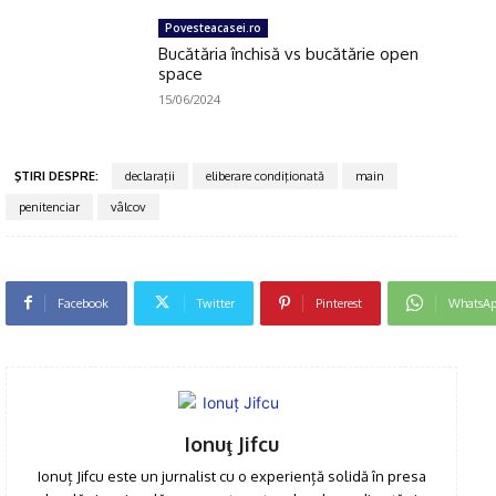
Povesteacasei.ro
Bucătăria închisă vs bucătărie open
space
15/06/2024
ŞTIRI DESPRE:
declaraţii
eliberare condiţionată
main
penitenciar
vâlcov
Facebook
Twitter
Pinterest
WhatsA
Ionuţ Jifcu
Ionuț Jifcu este un jurnalist cu o experiență solidă în presa