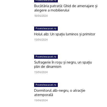
Povesteacasei.ro
Bucătăria patrată: Ghid de amenajare și
alegere a mobilierului
18/06/2024
Povesteacasei.ro
Holul alb: Un spațiu luminos și primitor
15/06/2024
Povesteacasei.ro
Sufragerie în roșu și negru, un spațiu
plin de dinamism
15/06/2024
Povesteacasei.ro
Dormitorul alb-negru, o atracție
atemporală
15/06/2024