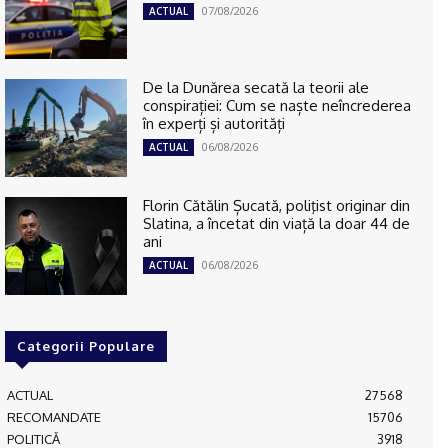
07/08/2026
ACTUAL
De la Dunărea secată la teorii ale
conspirației: Cum se naște neîncrederea
în experți și autorități
06/08/2026
ACTUAL
Florin Cătălin Șucată, poliţist originar din
Slatina, a încetat din viață la doar 44 de
ani
06/08/2026
ACTUAL
Categorii Populare
ACTUAL
27568
RECOMANDATE
15706
POLITICĂ
3918